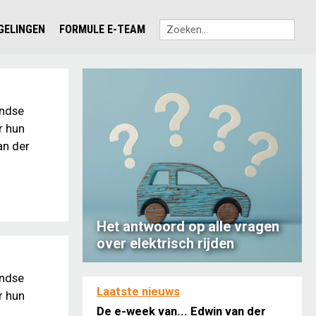
EGELINGEN
FORMULE E-TEAM
andse
r hun
an der
Het antwoord op alle vragen
over elektrisch rijden
andse
Laatste nieuws
r hun
De e-week van... Edwin van der