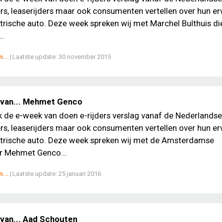
, leaserijders maar ook consumenten vertellen over hun er
trische auto. Deze week spreken wij met Marchel Bulthuis die
..
...
|
Laatste update:
30 november 2015
 van... Mehmet Genco
ek de e-week van doen e-rijders verslag vanaf de Nederlands
, leaserijders maar ook consumenten vertellen over hun er
ktrische auto. Deze week spreken wij met de Amsterdamse
 Mehmet Genco...
...
|
Laatste update:
25 januari 2016
van... Aad Schouten