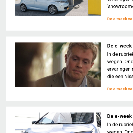
‘showroomei
De e-week van
De e-week v
In de rubri
wegen. Ond
ervaringen 
die een Niss
De e-week van
De e-week 
In de rubri
wegen. Ond