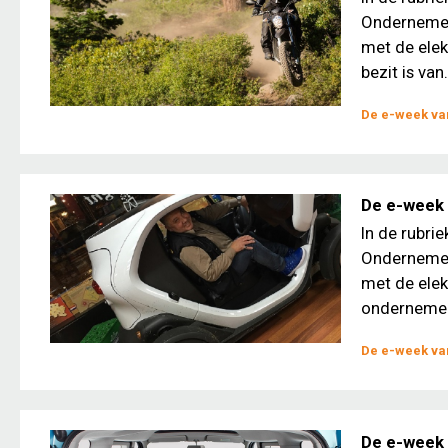
Ondernemers
met de elek
bezit is van.
De e-week van
De e-week
In de rubri
Ondernemers
met de ele
ondernemer
De e-week van
De e-week 