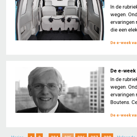
In de rubri
wegen. Ond
ervaringen 
die een elek
De e-week van
De e-week 
In de rubri
wegen. Ond
ervaringen 
Boutens. Ce
De e-week van
...