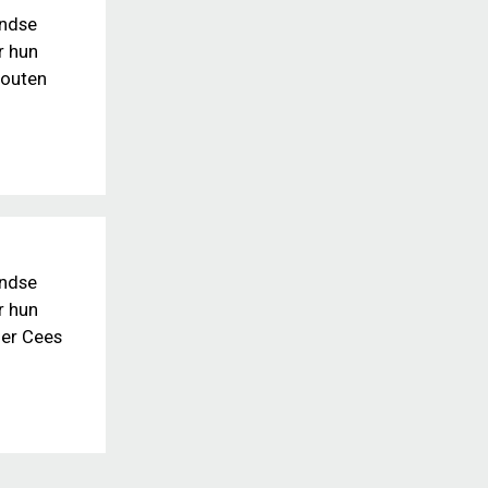
andse
r hun
houten
andse
r hun
der Cees