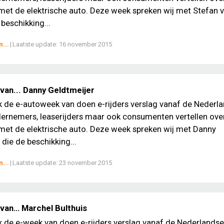
met de elektrische auto. Deze week spreken wij met Stefan 
beschikking...
...
|
Laatste update:
16 november 2015
van... Danny Geldtmeijer
ek de e-autoweek van doen e-rijders verslag vanaf de Nederl
ernemers, leaserijders maar ook consumenten vertellen ove
met de elektrische auto. Deze week spreken wij met Danny
 die de beschikking...
...
|
Laatste update:
23 november 2015
van… Marchel Bulthuis
ek de e-week van doen e-rijders verslag vanaf de Nederlands