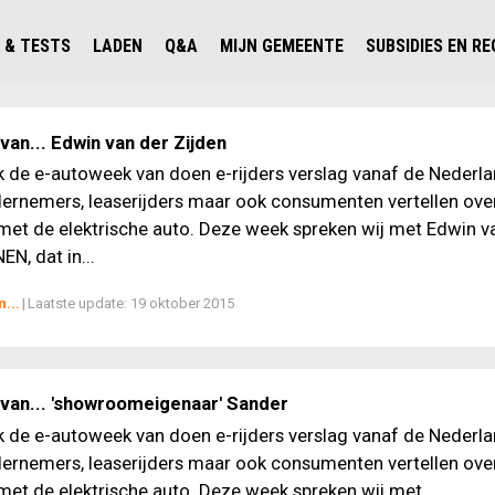
 & TESTS
LADEN
Q&A
MIJN GEMEENTE
SUBSIDIES EN R
ICHT PERSONENAUTO'S
WAAR KAN IK LADEN IN NEDERLAND?
ALLE Q&A'S
WAAR KAN IK LADEN?
V'S IN NEDERLAND
ESTS
LADEN IN HET BUITENLAND
KOSTEN & MODELLEN
KENNISLOKET GEMEENTEN
an... Edwin van der Zijden
OLGENDE AUTO ELEKTRISCH?
OPLADEN
VVE
ek de e-autoweek van doen e-rijders verslag vanaf de Nederl
ernemers, leaserijders maar ook consumenten vertellen ove
SLIM LADEN
met de elektrische auto. Deze week spreken wij met Edwin v
VEILIGHEID
EN, dat in...
MILIEU
...
|
Laatste update:
19 oktober 2015
AFSTAND
AUTODELEN
van... 'showroomeigenaar' Sander
ek de e-autoweek van doen e-rijders verslag vanaf de Nederl
ernemers, leaserijders maar ook consumenten vertellen ove
met de elektrische auto. Deze week spreken wij met