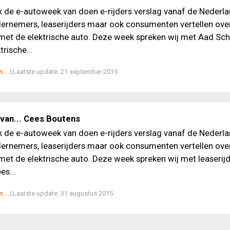
ek de e-autoweek van doen e-rijders verslag vanaf de Nederl
ernemers, leaserijders maar ook consumenten vertellen ove
met de elektrische auto. Deze week spreken wij met Aad Sc
trische...
...
|
Laatste update:
21 september 2015
van... Cees Boutens
ek de e-autoweek van doen e-rijders verslag vanaf de Nederl
ernemers, leaserijders maar ook consumenten vertellen ove
met de elektrische auto. Deze week spreken wij met leaserij
es...
...
|
Laatste update:
31 augustus 2015