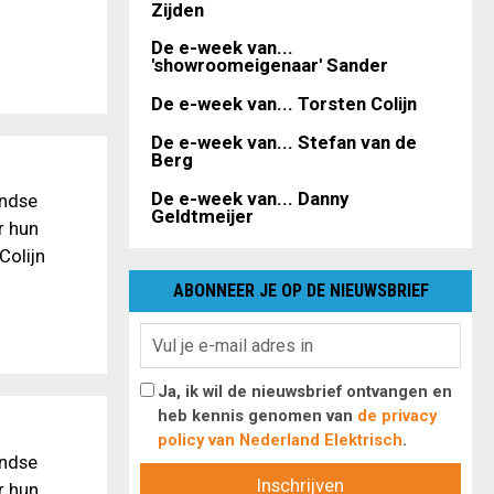
Zijden
De e-week van...
'showroomeigenaar' Sander
De e-week van... Torsten Colijn
De e-week van... Stefan van de
Berg
De e-week van... Danny
andse
Geldtmeijer
r hun
Colijn
ABONNEER JE OP DE NIEUWSBRIEF
Ja, ik wil de nieuwsbrief ontvangen en
heb kennis genomen van
de privacy
policy van Nederland Elektrisch
.
andse
Inschrijven
r hun