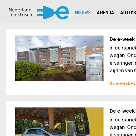
NIEUWS
AGENDA
AUTO’S
NIEUWSOVERZICHT
OVERZ
CIJFERS EN STATISTIEKEN E
AUTOT
De e-week v
AANMELDEN NIEUWSBRIEF
JOUW V
In de rubri
wegen. Ond
ervaringen 
Zijden van N
De e-week van
De e-week 
In de rubri
wegen. Ond
ervaringen 