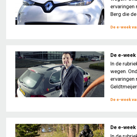
ervaringen 
Berg die de 
De e-week van
De e-week 
In de rubri
wegen. Ond
ervaringen 
Geldtmeijer
De e-week van
De e-week 
In de rubri