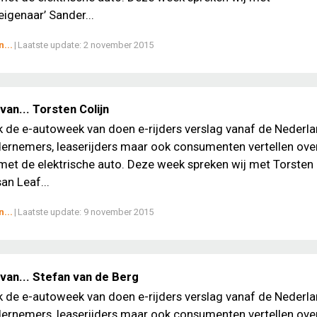
genaar’ Sander...
...
|
Laatste update:
2 november 2015
an... Torsten Colijn
ek de e-autoweek van doen e-rijders verslag vanaf de Nederl
ernemers, leaserijders maar ook consumenten vertellen ove
met de elektrische auto. Deze week spreken wij met Torsten 
an Leaf...
...
|
Laatste update:
9 november 2015
van... Stefan van de Berg
ek de e-autoweek van doen e-rijders verslag vanaf de Nederl
ernemers, leaserijders maar ook consumenten vertellen ove