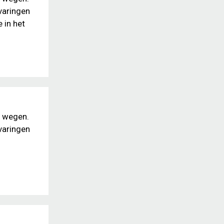
varingen
 in het
e wegen.
varingen