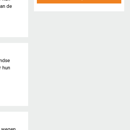
van de
andse
r hun
e wegen.