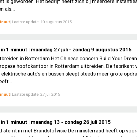
nt is geworden. Het bedrijf heeft zich bij meerdere instantie
 als...
inuut
|
Laatste update:
10 augustus 2015
 in 1 minuut | maandag 27 juli - zondag 9 augustus 2015
tbreiden in Rotterdam Het Chinese concern Build Your Drea
uropese hoofdkantoor in Rotterdam uitbreiden. De fabrikant 
elektrische auto’s en bussen sleept steeds meer grote opdr
eft...
inuut
|
Laatste update:
27 juli 2015
in 1 minuut | maandag 13 - zondag 26 juli 2015
d stemt in met Brandstofvisie De ministerraad heeft op voor