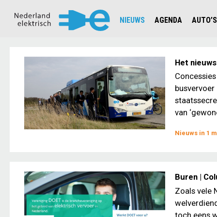
NIEUWS
AGENDA
AUTO’S
NIEUWSOVERZICHT
OVERZ
CIJFERS EN STATISTIEKEN E
AUTOT
Het nieuws
AANMELDEN NIEUWSBRIEF
JOUW V
Concessies 
busvervoer 
staatssecre
van ‘gewone’
Nieuws in 1 m
Buren | Co
Zoals vele 
welverdiend
toch eens w