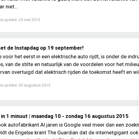
r niet...
te update:
25 mei 2015
t de Instapdag op 19 september!
 voor het eerst in een elektrische auto rijdt, is onder de indr
s, van de stilte en natuurlijk van de voordelen voor het milie
ervan overtuigd dat elektrisch rijden de toekomst heeft en wil.
te update:
30 augustus 2015
 in 1 minuut | maandag 10 - zondag 16 augustus 2015
ok autofabrikant Al jaren is Google veel meer dan een zoek
dt de Engelse krant The Guardian dat de internetgigant ook 