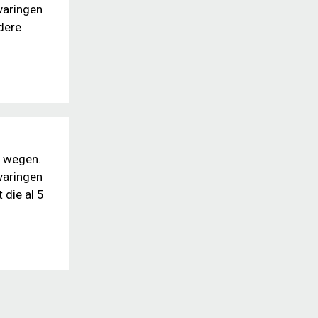
varingen
dere
e wegen.
varingen
 die al 5