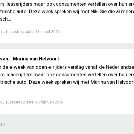
, leaserijders maar ook consumenten vertellen over hun er
trische auto. Deze week spreken wij met Niki Sie die al meer
sch...
...
|
Laatste update:
23 maart 2016
van… Marina van Helvoort
ek de e-week van doen e-rijders verslag vanaf de Nederlands
, leaserijders maar ook consumenten vertellen over hun er
trische auto. Deze week spreken wij met Marina van Helvoort
...
|
Laatste update:
18 februari 2016
e »