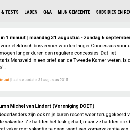
 & TESTS
LADEN
Q&A
MIJN GEMEENTE
SUBSIDIES EN R
ICHT PERSONENAUTO'S
WAAR KAN IK LADEN IN NEDERLAND?
ALLE Q&A'S
WAAR KAN IK LADEN?
V'S IN NEDERLAND
ESTS
LADEN IN HET BUITENLAND
KOSTEN & MODELLEN
KENNISLOKET GEMEENTEN
 in 1 minuut | maandag 31 augustus - zondag 6 septembe
OLGENDE AUTO ELEKTRISCH?
OPLADEN
VVE
voor elektrisch busvervoer worden langer Concessies voor e
mogen langer duren dan reguliere concessies. Dat liet
SLIM LADEN
taris Mansveld in een brief aan de Tweede Kamer weten. Is 
VEILIGHEID
...
MILIEU
inuut
|
Laatste update:
31 augustus 2015
AFSTAND
AUTODELEN
lumn Michel van Lindert (Vereniging DOET)
Nederlanders zijn ook mijn buren recent weer teruggekeerd 
e vakantie. Ze hadden het leuk gehad, maar ze hadden ook 
at vaker met vakantie te gaan, want een zomervakantie van