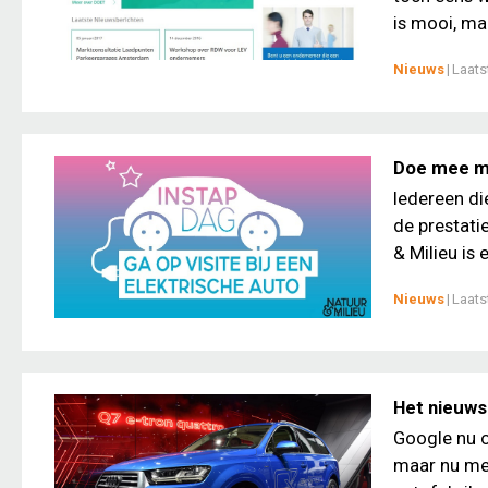
is mooi, maa
Nieuws
|
Laats
Doe mee me
Iedereen die
de prestatie
& Milieu is 
Nieuws
|
Laats
Het nieuws
Google nu o
maar nu mel