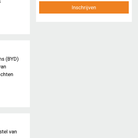
s
Inschrijven
ms (BYD)
van
achten
stel van