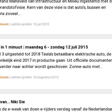
taris Mansveld van Infrastructuur en Milieu ingestemd met 
andstofvisie. Kern van deze visie is dat auto’s, bussen en
s zoveel...
inuut
|
Laatste update:
13 juli 2015
in 1 minuut | maandag 6 - zondag 12 juli 2015
 3 uitgesteld tot 2018 Tesla’s betaalbare elektrische auto, de
nkelijk eind 2017 in productie gaan. Uit officiële documenten 
 verder naar achter wordt geschoven. Zonne-auto met...
inuut
|
Laatste update:
10 augustus 2015
van… Niki Sie
ek de e-week van doen e-rijders verslag vanaf de Nederlands