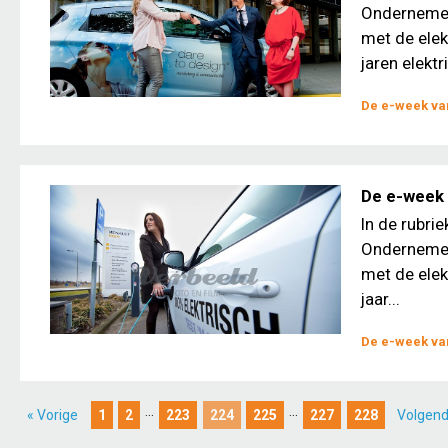
Ondernemers
met de elek
jaren elektri
De e-week van
De e-week 
In de rubri
Ondernemers
met de elek
jaar...
De e-week van
...
...
« Vorige
1
2
223
224
225
227
228
Volgend