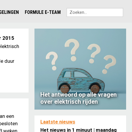
EGELINGEN
FORMULE E-TEAM
r 2015
lektrisch
de duur
Het antwoord op alle vragen
over elektrisch rijden
van een
Laatste nieuws
besloten
Het nieuws in 1 minuut | maandag
 3 weken