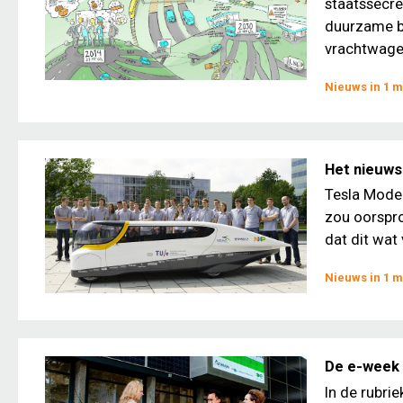
staatssecre
duurzame br
vrachtwagen
Nieuws in 1 m
Het nieuws 
Tesla Model
zou oorspro
dat dit wat
Nieuws in 1 m
De e-week 
In de rubri