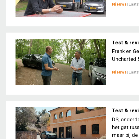
Nieuws
|
Laats
Test & rev
Frank en Ge
Uncharted &
Nieuws
|
Laats
Test & rev
DS, onderde
het gat tus
maar bij de