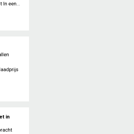
In een...
llen
laadprijs
t in
bracht