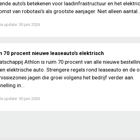
ende auto’s betekenen voor laadinfrastructuur en het elektrici
mst van robotaxi’s als grootste aanjager. Niet alleen aantal..
te update:
30 juni 2026
m 70 procent nieuwe leaseauto’s elektrisch
atschappij Athlon is ruim 70 procent van alle nieuwe bestelli
en elektrische auto. Strengere regels rond leaseauto en de
issiezones jagen die groei volgens het bedrijf verder aan.
lling in...
te update:
30 juni 2026