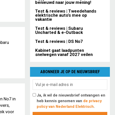
benieuwd naar jouw mening!
Test & reviews | Tweedehands
elektrische auto's mee op
vakantie
Test & reviews | Subaru
Uncharted & e-Outback
Test & reviews | DS No7
ubaru
Kabinet gaat laadpunten
snelwegen vanaf 2027 veilen
ABONNEER JE OP DE NIEUWSBRIEF
Ja, ik wil de nieuwsbrief ontvangen en
n No7 in
heb kennis genomen van
de privacy
vers,
policy van Nederland Elektrisch
.
eik voor