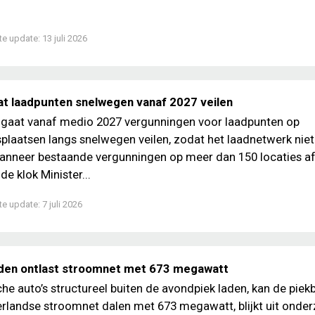
te update:
13 juli 2026
at laadpunten snelwegen vanaf 2027 veilen
 gaat vanaf medio 2027 vergunningen voor laadpunten op
plaatsen langs snelwegen veilen, zodat het laadnetwerk niet
anneer bestaande vergunningen op meer dan 150 locaties af
e klok Minister...
te update:
7 juli 2026
den ontlast stroomnet met 673 megawatt
sche auto’s structureel buiten de avondpiek laden, kan de piek
rlandse stroomnet dalen met 673 megawatt, blijkt uit onde