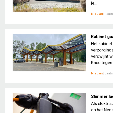
je...
Nieuws
|
Laats
Kabinet ga
Het kabinet
verzorgings
verdwijnt w
Race tegen d
Nieuws
|
Laats
Slimmer la
Als elektri
op het Nede