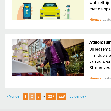
wat zelfrijd
met de opko
Nieuws
|
Laats
Athlon: rui
Bij leasema
inmiddels e
van zero-em
Stroomversne
Nieuws
|
Laats
...
« Vorige
1
2
3
227
228
Volgende »