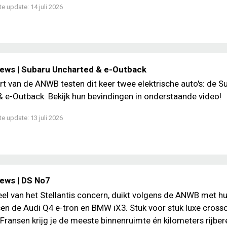
te update:
14 juli 2026
iews | Subaru Uncharted & e-Outback
rt van de ANWB testen dit keer twee elektrische auto's: de S
 e-Outback. Bekijk hun bevindingen in onderstaande video!
te update:
13 juli 2026
iews | DS No7
el van het Stellantis concern, duikt volgens de ANWB met hu
sen de Audi Q4 e-tron en BMW iX3. Stuk voor stuk luxe crosso
 Fransen krijg je de meeste binnenruimte én kilometers rijber