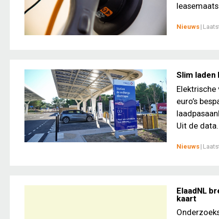
leasemaatsc
Nieuws
|
Laats
Slim laden 
Elektrische
euro’s bespa
laadpasaanb
Uit de data.
Nieuws
|
Laats
ElaadNL br
kaart
Onderzoeksi