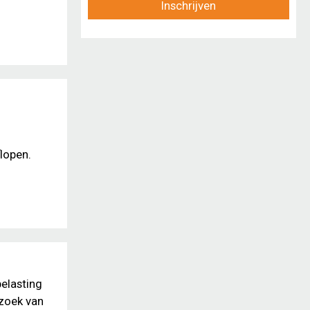
Inschrijven
lopen.
belasting
rzoek van