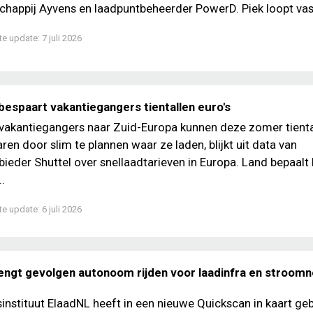
happij Ayvens en laadpuntbeheerder PowerD. Piek loopt vast 
te update:
7 juli 2026
bespaart vakantiegangers tientallen euro's
 vakantiegangers naar Zuid-Europa kunnen deze zomer tienta
ren door slim te plannen waar ze laden, blijkt uit data van
ieder Shuttel over snellaadtarieven in Europa. Land bepaalt 
..
te update:
6 juli 2026
engt gevolgen autonoom rijden voor laadinfra en stroomne
nstituut ElaadNL heeft in een nieuwe Quickscan in kaart ge