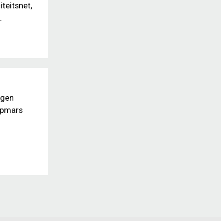
teitsnet,
.
ngen
 opmars