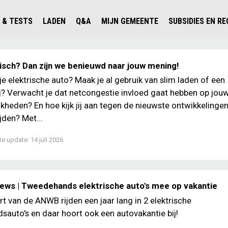
 & TESTS
LADEN
Q&A
MIJN GEMEENTE
SUBSIDIES EN R
ICHT PERSONENAUTO'S
WAAR KAN IK LADEN IN NEDERLAND?
ALLE Q&A'S
WAAR KAN IK LADEN?
V'S IN NEDERLAND
ESTS
LADEN IN HET BUITENLAND
KOSTEN & MODELLEN
KENNISLOKET GEMEENTEN
ktrisch? Dan zijn we benieuwd naar jouw mening!
OLGENDE AUTO ELEKTRISCH?
OPLADEN
VVE
 je elektrische auto? Maak je al gebruik van slim laden of een
ij? Verwacht je dat netcongestie invloed gaat hebben op jou
SLIM LADEN
kheden? En hoe kijk jij aan tegen de nieuwste ontwikkeling
VEILIGHEID
ijden? Met...
MILIEU
te update:
14 juli 2026
AFSTAND
AUTODELEN
iews | Tweedehands elektrische auto's mee op vakantie
rt van de ANWB rijden een jaar lang in 2 elektrische
auto's en daar hoort ook een autovakantie bij!