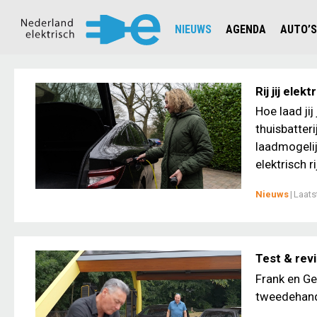
NIEUWS
AGENDA
AUTO’S
NIEUWSOVERZICHT
OVERZ
CIJFERS EN STATISTIEKEN E
AUTOT
Rij jij ele
AANMELDEN NIEUWSBRIEF
JOUW V
Hoe laad jij
thuisbatter
laadmogelij
elektrisch r
Nieuws
|
Laats
Test & rev
Frank en Ge
tweedehands