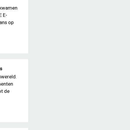
r kwamen
E E-
lans op
s
swereld.
menten
ot de