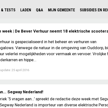
 & TESTS
LADEN
Q&A
MIJN GEMEENTE
SUBSIDIES EN R
ICHT PERSONENAUTO'S
WAAR KAN IK LADEN IN NEDERLAND?
ALLE Q&A'S
WAAR KAN IK LADEN?
V'S IN NEDERLAND
ESTS
LADEN IN HET BUITENLAND
KOSTEN & MODELLEN
KENNISLOKET GEMEENTEN
e week | De Bever Verhuur neemt 18 elektrische scooters
OLGENDE AUTO ELEKTRISCH?
OPLADEN
VVE
rhuur is gespecialiseerd in het beheer en verhuren van
SLIM LADEN
ngalows. Vanwege de natuur in de omgeving van Ouddorp, b
VEILIGHEID
ur velerlei mogelijkheden voor vermaak en vervoer. Vrolijke f
lderkarren en hippe...
MILIEU
 update:
25 april 2016
AFSTAND
AUTODELEN
an... Segway Nederland!
riek ‘5 vragen aan…’ spreekt de redactie deze week met Se
Segway Nederland is importeur van diverse elektrische Pers