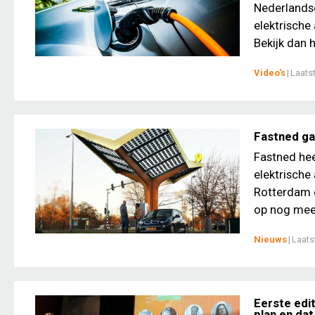
Nederlandse
elektrische
Bekijk dan h
Video's
|
Laats
Fastned ga
Fastned hee
elektrische
Rotterdam e
op nog meer
Nieuws
|
Laats
Eerste edi
plan en dat