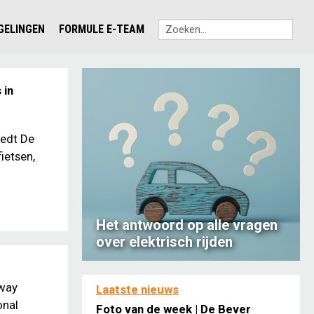
EGELINGEN
FORMULE E-TEAM
 in
iedt De
ietsen,
Het antwoord op alle vragen
over elektrisch rijden
gway
Laatste nieuws
onal
Foto van de week | De Bever