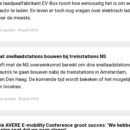
 laadpaalfabrikant EV-Box toont hoe eenvoudig het is om e
 auto te laden. En leven er toch nog vragen over elektrisch la
ier de meeste...
te update:
18 april 2016
at snellaadstations bouwen bij treinstations NS
ft met de NS overeenkomst bereikt om drie snellaadstation
 auto’s te gaan bouwen nabij de treinstations in Amsterdam,
n Den Haag. De komende tijd wordt bekeken of het mogelij
 locaties...
te update:
18 april 2016
tie AVERE E-mobility Conference groot succes: ‘We hebb
 plan zegt dat we gaan slagen’