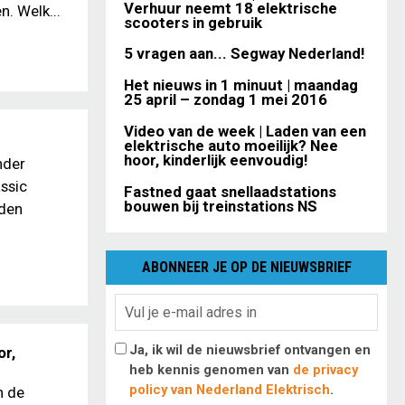
Verhuur neemt 18 elektrische
. Welk...
scooters in gebruik
5 vragen aan... Segway Nederland!
Het nieuws in 1 minuut | maandag
25 april – zondag 1 mei 2016
Video van de week | Laden van een
elektrische auto moeilijk? Nee
hoor, kinderlijk eenvoudig!
nder
assic
Fastned gaat snellaadstations
bouwen bij treinstations NS
jden
ABONNEER JE OP DE NIEUWSBRIEF
Ja, ik wil de nieuwsbrief ontvangen en
or,
heb kennis genomen van
de privacy
policy van Nederland Elektrisch
.
n de