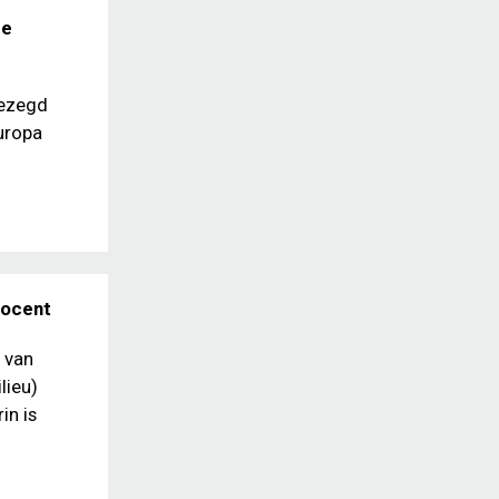
de
gezegd
uropa
rocent
j van
lieu)
in is