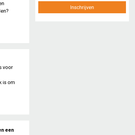
en
Inschrijven
den?
s voor
k is om
en een