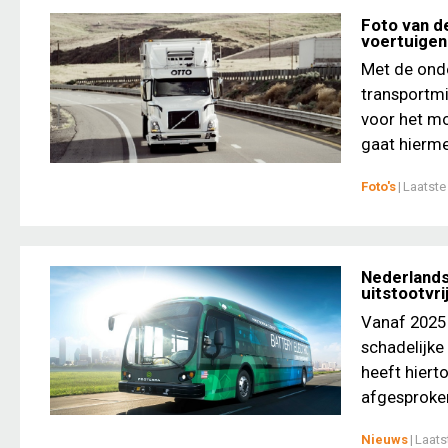
Foto van de
voertuigen
Met de ond
transportm
voor het mo
gaat hiermee
Foto's
|
Laatste
Nederlands
uitstootvr
Vanaf 2025 z
schadelijke
heeft hiert
afgesproken
Nieuws
|
Laats