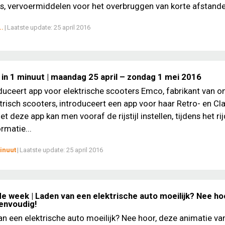
s, vervoermiddelen voor het overbruggen van korte afstanden
..
|
Laatste update:
25 april 2016
 in 1 minuut | maandag 25 april – zondag 1 mei 2016
uceert app voor elektrische scooters Emco, fabrikant van o
trisch scooters, introduceert een app voor haar Retro- en Cl
t deze app kan men vooraf de rijstijl instellen, tijdens het ri
rmatie...
inuut
|
Laatste update:
25 april 2016
e week | Laden van een elektrische auto moeilijk? Nee ho
eenvoudig!
an een elektrische auto moeilijk? Nee hoor, deze animatie va