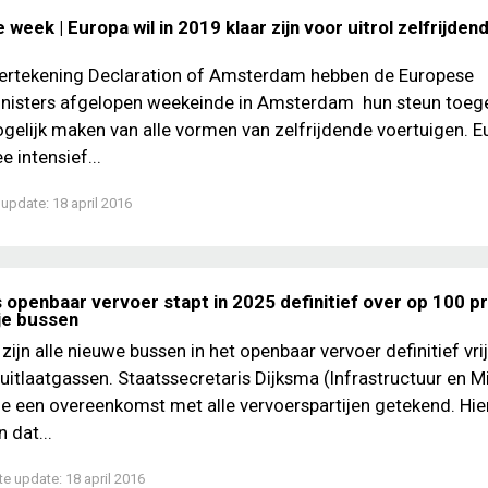
 week | Europa wil in 2019 klaar zijn voor uitrol zelfrijden
ertekening Declaration of Amsterdam hebben de Europese
inisters afgelopen weekeinde in Amsterdam hun steun toe
gelijk maken van alle vormen van zelfrijdende voertuigen. E
 intensief...
 update:
18 april 2016
 openbaar vervoer stapt in 2025 definitief over op 100 p
ije bussen
ijn alle nieuwe bussen in het openbaar vervoer definitief vri
 uitlaatgassen. Staatssecretaris Dijksma (Infrastructuur en Mi
oe een overeenkomst met alle vervoerspartijen getekend. Hier
 dat...
te update:
18 april 2016