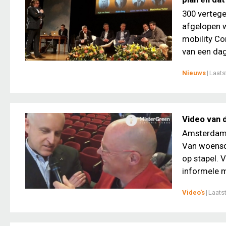
300 vertege
afgelopen w
mobility Co
van een dag
Nieuws
|
Laats
Video van 
Amsterdam 
Van woensda
op stapel. 
informele mi
Video's
|
Laats