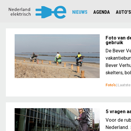
NIEUWS
AGENDA
AUTO’S
NIEUWSOVERZICHT
OVERZ
CIJFERS EN STATISTIEKEN E
AUTOT
Foto van d
gebruik
AANMELDEN NIEUWSBRIEF
JOUW V
De Bever Ve
vakantiebu
Bever Verhu
skelters, bo
Foto's
|
Laatste
5 vragen a
Voor de rub
Nederland. 