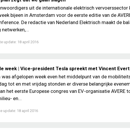
nwoordigers uit de internationale elektrisch vervoerssecto
eek bijeen in Amsterdam voor de eerste editie van de AVER
nference. De redactie van Nederland Elektrisch maakt de ba
 netwerken,...
te update:
18 april 2016
de week | Vice-president Tesla spreekt met Vincent Evert
was afgelopen week even het middelpunt van de mobiliteit
g tot en met vrijdag stonden er diverse belangrijke evene
Van het eerste Europese congres van EV-organisatie AVERE t
lieu- en...
te update:
18 april 2016