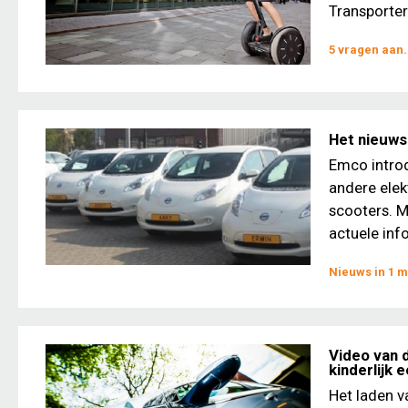
Transporter
5 vragen aan.
Het nieuws
Emco introd
andere elek
scooters. Me
actuele info
Nieuws in 1 m
Video van d
kinderlijk 
Het laden v