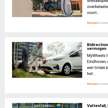
snellaadple
overbelaste
voort...
Nieuws
|
Laats
Bidirectio
vermogen
MyWheels te
Eindhoven,
een totale 
het...
Nieuws
|
Laats
Vattenfall,