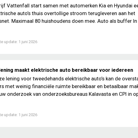
ijf Vattenfall start samen met automerken Kia en Hyundai ee
ktrische auto’s thuis overtollige stroom terugleveren aan het
itsnet. Maximaal 80 huishoudens doen mee. Auto als buffer In
te update:
1 juni 2026
lening maakt elektrische auto bereikbaar voor iedereen
ze lening voor tweedehands elektrische auto’s kan de overst
s met weinig financiële ruimte bereikbaar en betaalbaar ma
nieuw onderzoek van onderzoeksbureaus Kalavasta en CPI in o
te update:
1 juni 2026