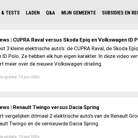
 & TESTS
LADEN
Q&A
MIJN GEMEENTE
SUBSIDIES EN R
ICHT PERSONENAUTO'S
WAAR KAN IK LADEN IN NEDERLAND?
ALLE Q&A'S
WAAR KAN IK LADEN?
V'S IN NEDERLAND
ESTS
LADEN IN HET BUITENLAND
KOSTEN & MODELLEN
KENNISLOKET GEMEENTEN
iews | CUPRA Raval versus Skoda Epiq en Volkswagen ID P
OLGENDE AUTO ELEKTRISCH?
OPLADEN
VVE
t 3 kleine elektrische auto's: de CUPRA Raval, de Skoda Epi
ID Polo. Ze hebben elk hun eigen karakter. In deze video ver
SLIM LADEN
rt meer over de nieuwe Volkswagen-drieling.
VEILIGHEID
te update:
15 juni 2026
MILIEU
AFSTAND
AUTODELEN
iews | Renault Twingo versus Dacia Spring
rt vergelijken ditmaal 2 elektrische auto's van de Renault Gro
ult Twingo en de vernieuwde Dacia Spring.
te update:
15 juni 2026