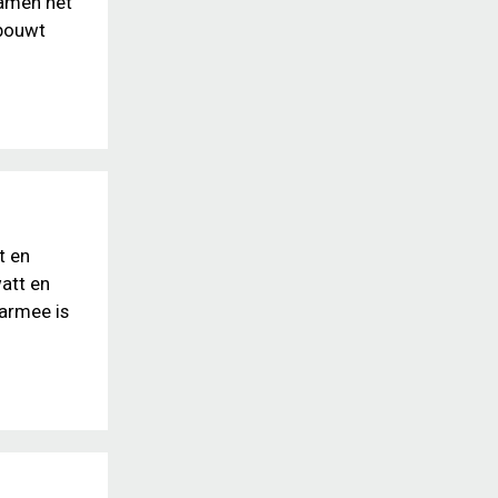
samen het
 bouwt
t en
att en
aarmee is