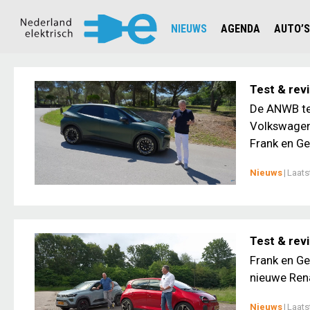
NIEUWS
AGENDA
AUTO’S
NIEUWSOVERZICHT
OVERZ
CIJFERS EN STATISTIEKEN E
AUTOT
Test & rev
AANMELDEN NIEUWSBRIEF
JOUW V
De ANWB tes
Volkswagen 
Frank en Ge
Nieuws
|
Laats
Test & rev
Frank en Ge
nieuwe Rena
Nieuws
|
Laats