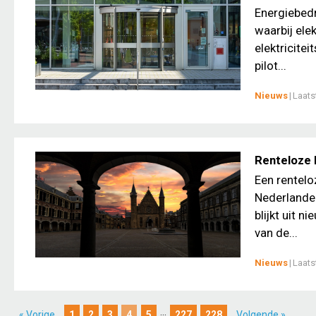
Energiebedr
waarbij ele
elektricite
pilot...
Nieuws
|
Laats
Renteloze 
Een rentelo
Nederlander
blijkt uit 
van de...
Nieuws
|
Laats
...
« Vorige
1
2
3
4
5
227
228
Volgende »