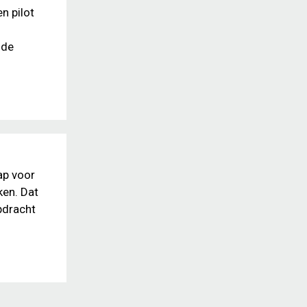
n pilot
 de
ap voor
ken. Dat
pdracht