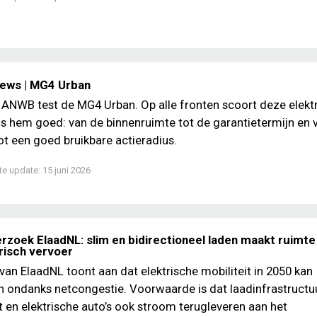
iews | MG4 Urban
 ANWB test de MG4 Urban. Op alle fronten scoort deze elekt
s hem goed: van de binnenruimte tot de garantietermijn en 
ot een goed bruikbare actieradius.
te update:
15 juni 2026
rzoek ElaadNL: slim en bidirectioneel laden maakt ruimte
trisch vervoer
an ElaadNL toont aan dat elektrische mobiliteit in 2050 kan
 ondanks netcongestie. Voorwaarde is dat laadinfrastructu
 en elektrische auto’s ook stroom terugleveren aan het