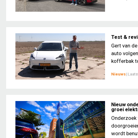
Test & rev
Gert van de
auto volgen
kofferbak t
Nieuws
|
Laats
Nieuw onde
groei elek
Onderzoek v
doorgroeien
wordt benut