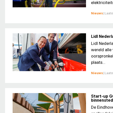
elektriciteit
Nieuws
|
Laats
Lidl Nederl
Lidl Nederl
wereld alle
oorspronkel
plaats...
Nieuws
|
Laats
Start-up G
binnenste
De Eindhove