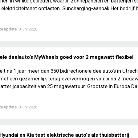
inen in winkelgebieden, waarbij zonnepanelen en batterijen 
 elektriciteitsnet ontlasten. Suncharging-aanpak Het bedrijf
te update:
8 juni 2026
nele deelauto’s MyWheels goed voor 2 megawatt flexibel
lt na 1 jaar meer dan 350 bidirectionele deelauto’s in Utrech
 met een gezamenlijk terugleververmogen van bijna 2 megaw
batterijcapaciteit van 25 megawattuur. Grootste in Europa D
te update:
8 juni 2026
 Hyundai en Kia test elektrische auto‘s als thuisbatterij