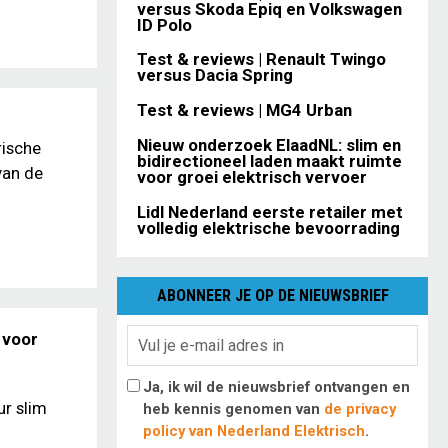
versus Skoda Epiq en Volkswagen
ID Polo
Test & reviews | Renault Twingo
versus Dacia Spring
Test & reviews | MG4 Urban
Nieuw onderzoek ElaadNL: slim en
rische
bidirectioneel laden maakt ruimte
van de
voor groei elektrisch vervoer
Lidl Nederland eerste retailer met
volledig elektrische bevoorrading
ABONNEER JE OP DE NIEUWSBRIEF
 voor
Ja, ik wil de nieuwsbrief ontvangen en
ur slim
heb kennis genomen van
de privacy
policy van Nederland Elektrisch
.