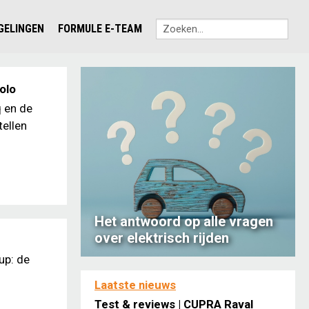
EGELINGEN
FORMULE E-TEAM
olo
q en de
tellen
Het antwoord op alle vragen
over elektrisch rijden
up: de
Laatste nieuws
Test & reviews | CUPRA Raval