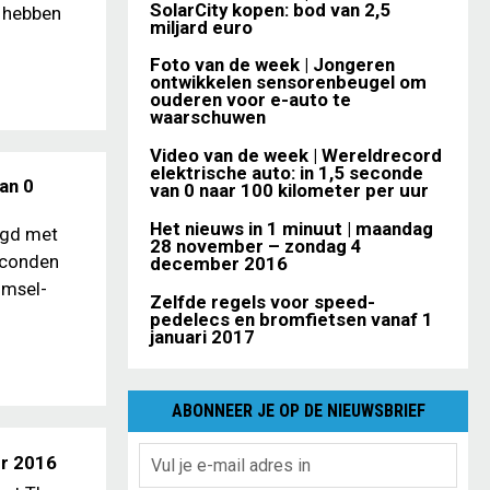
SolarCity kopen: bod van 2,5
n hebben
miljard euro
Foto van de week | Jongeren
ontwikkelen sensorenbeugel om
ouderen voor e-auto te
waarschuwen
Video van de week | Wereldrecord
elektrische auto: in 1,5 seconde
an 0
van 0 naar 100 kilometer per uur
Het nieuws in 1 minuut | maandag
igd met
28 november – zondag 4
seconden
december 2016
imsel-
Zelfde regels voor speed-
pedelecs en bromfietsen vanaf 1
januari 2017
ABONNEER JE OP DE NIEUWSBRIEF
er 2016