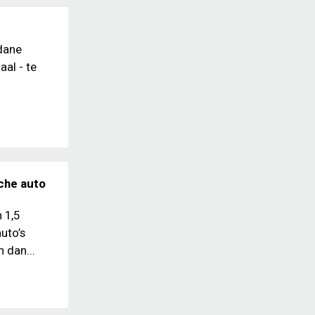
dane
al - te
sche auto
 1,5
uto’s
 dan...