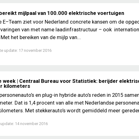
bereikt mijlpaal van 100.000 elektrische voertuigen
e E–Team ziet voor Nederland concrete kansen om de opge
rvaringen van met name laadinfrastructuur – ook internationa
 Met het bereiken van de mijlp van...
te update:
17 november 2016
 week | Centraal Bureau voor Statistiek: berijder elektri
r kilometers
 personenauto’s en plug-in hybride auto’s reden in 2015 samen
ometer. Dat is 1,4 procent van alle met Nederlandse personena
ilometers. Met stekkerauto’s wordt gemiddeld meer gereden
 update:
14 november 2016