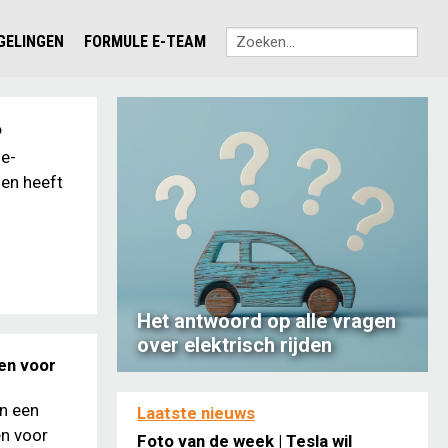
EGELINGEN
FORMULE E-TEAM
o
ne-
 en heeft
Het antwoord op alle vragen
over elektrisch rijden
en voor
en een
Laatste nieuws
n voor
Foto van de week | Tesla wil