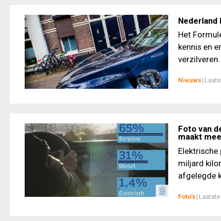
Nederland 
Het Formul
kennis en e
verzilveren.
Nieuws
|
Laats
Foto van de
maakt mee
Elektrische
miljard kil
afgelegde k
Foto's
|
Laatste