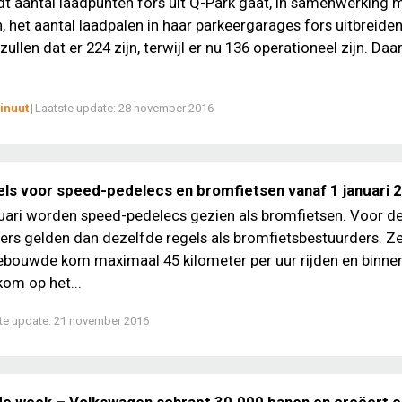
dt aantal laadpunten fors uit Q-Park gaat, in samenwerking 
 het aantal laadpalen in haar parkeergarages fors uitbreiden
llen dat er 224 zijn, terwijl er nu 136 operationeel zijn. Daa
inuut
|
Laatste update:
28 november 2016
els voor speed-pedelecs en bromfietsen vanaf 1 januari 
uari worden speed-pedelecs gezien als bromfietsen. Voor d
ders gelden dan dezelfde regels als bromfietsbestuurders. 
ebouwde kom maximaal 45 kilometer per uur rijden en binne
om op het...
te update:
21 november 2016