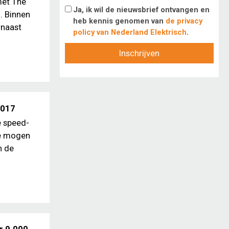
met The
Ja, ik wil de nieuwsbrief ontvangen en
. Binnen
heb kennis genomen van
de privacy
rnaast
policy van Nederland Elektrisch
.
Inschrijven
2017
e speed-
Ze mogen
n de