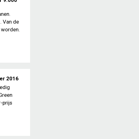
r 9.000
anen.
. Van de
t worden.
ber 2016
ledig
 Green
-prijs