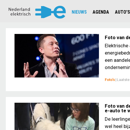
NIEUWS
AGENDA
AUTO’S
NIEUWSOVERZICHT
OVERZ
CIJFERS EN STATISTIEKEN E
AUTOT
Foto van de
AANMELDEN NIEUWSBRIEF
JOUW V
Elektrische
energiebedr
een aandele
onderneming
Foto's
|
Laatste
Foto van d
e-auto te
De leerling
wel heel b