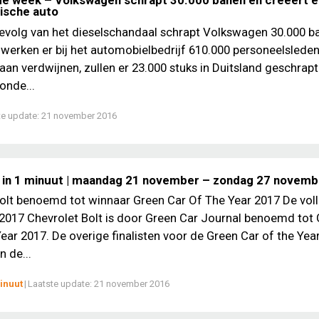
de week – Volkswagen schrapt 30.000 banen en creëert e
rische auto
gevolg van het dieselschandaal schrapt Volkswagen 30.000 b
werken er bij het automobielbedrijf 610.000 personeelsleden
aan verdwijnen, zullen er 23.000 stuks in Duitsland geschrap
onde...
te update:
21 november 2016
 in 1 minuut | maandag 21 november – zondag 27 novem
olt benoemd tot winnaar Green Car Of The Year 2017 De vol
 2017 Chevrolet Bolt is door Green Car Journal benoemd tot
Year 2017. De overige finalisten voor de Green Car of the Year
n de...
inuut
|
Laatste update:
21 november 2016