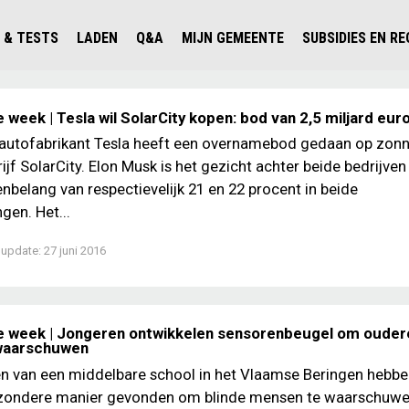
 & TESTS
LADEN
Q&A
MIJN GEMEENTE
SUBSIDIES EN R
ICHT PERSONENAUTO'S
WAAR KAN IK LADEN IN NEDERLAND?
ALLE Q&A'S
WAAR KAN IK LADEN?
V'S IN NEDERLAND
ESTS
LADEN IN HET BUITENLAND
KOSTEN & MODELLEN
KENNISLOKET GEMEENTEN
 week | Tesla wil SolarCity kopen: bod van 2,5 miljard eur
OLGENDE AUTO ELEKTRISCH?
OPLADEN
VVE
 autofabrikant Tesla heeft een overnamebod gedaan op zon
ijf SolarCity. Elon Musk is het gezicht achter beide bedrijven
SLIM LADEN
nbelang van respectievelijk 21 en 22 procent in beide
VEILIGHEID
en. Het...
MILIEU
 update:
27 juni 2016
AFSTAND
AUTODELEN
e week | Jongeren ontwikkelen sensorenbeugel om ouder
 waarschuwen
en van een middelbare school in het Vlaamse Beringen hebb
ijzondere manier gevonden om blinde mensen te waarschuwe