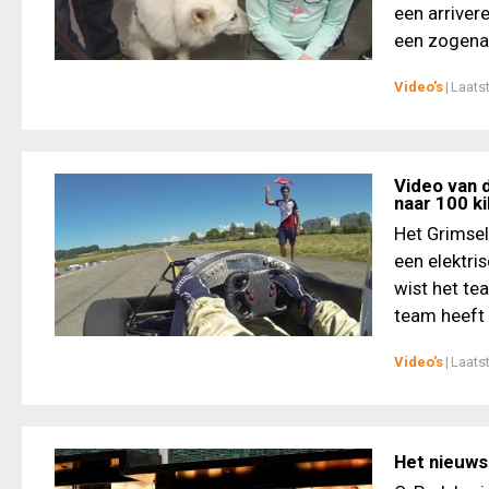
een arriver
een zogena
Video's
|
Laats
Video van 
naar 100 k
Het Grimsel
een elektri
wist het te
team heeft 
Video's
|
Laats
Het nieuws