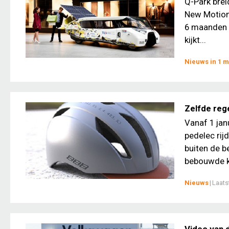
Q-Park brei
New Motion,
6 maanden zu
kijkt...
Nieuws in 1 m
Zelfde reg
Vanaf 1 jan
pedelec rij
buiten de b
bebouwde k
Nieuws
|
Laats