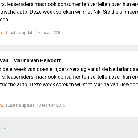
, leaserijders maar ook consumenten vertellen over hun er
trische auto. Deze week spreken wij met Niki Sie die al meer
sch...
...
|
Laatste update:
23 maart 2016
van… Marina van Helvoort
ek de e-week van doen e-rijders verslag vanaf de Nederlands
, leaserijders maar ook consumenten vertellen over hun er
trische auto. Deze week spreken wij met Marina van Helvoort
...
|
Laatste update:
18 februari 2016
e »