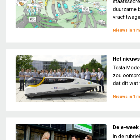
staatssecre
duurzame br
vrachtwagen
Nieuws in 1 m
Het nieuws 
Tesla Model
zou oorspro
dat dit wat
Nieuws in 1 m
De e-week 
In de rubri