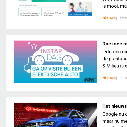
is mooi, maa
Nieuws
|
Laats
Doe mee me
Iedereen die
de prestatie
& Milieu is 
Nieuws
|
Laats
Het nieuws
Google nu o
maar nu mel