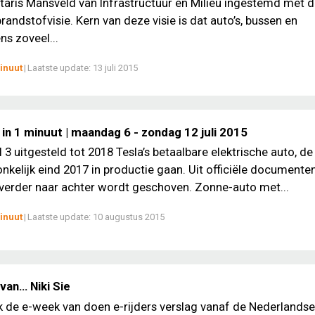
taris Mansveld van Infrastructuur en Milieu ingestemd met 
andstofvisie. Kern van deze visie is dat auto’s, bussen en
s zoveel...
inuut
|
Laatste update:
13 juli 2015
in 1 minuut | maandag 6 - zondag 12 juli 2015
 3 uitgesteld tot 2018 Tesla’s betaalbare elektrische auto, de
nkelijk eind 2017 in productie gaan. Uit officiële documenten 
 verder naar achter wordt geschoven. Zonne-auto met...
inuut
|
Laatste update:
10 augustus 2015
van… Niki Sie
ek de e-week van doen e-rijders verslag vanaf de Nederlands