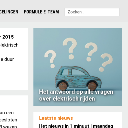
EGELINGEN
FORMULE E-TEAM
r 2015
lektrisch
de duur
Het antwoord op alle vragen
over elektrisch rijden
van een
Laatste nieuws
besloten
Het nieuws in 1 minuut | maandag
 3 weken