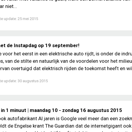
r niet...
te update:
25 mei 2015
t de Instapdag op 19 september!
 voor het eerst in een elektrische auto rijdt, is onder de indr
s, van de stilte en natuurlijk van de voordelen voor het milie
ervan overtuigd dat elektrisch rijden de toekomst heeft en wil.
te update:
30 augustus 2015
 in 1 minuut | maandag 10 - zondag 16 augustus 2015
ok autofabrikant Al jaren is Google veel meer dan een zoek
dt de Engelse krant The Guardian dat de internetgigant ook 