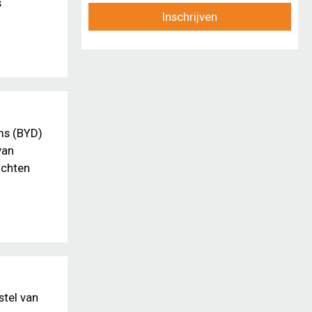
s
Inschrijven
ms (BYD)
van
achten
stel van