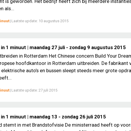
nt is geworden. Het bedrijf heeft zich bij meerdere instantie
 als...
inuut
|
Laatste update:
10 augustus 2015
 in 1 minuut | maandag 27 juli - zondag 9 augustus 2015
tbreiden in Rotterdam Het Chinese concern Build Your Drea
uropese hoofdkantoor in Rotterdam uitbreiden. De fabrikant 
elektrische auto’s en bussen sleept steeds meer grote opdr
eft...
inuut
|
Laatste update:
27 juli 2015
in 1 minuut | maandag 13 - zondag 26 juli 2015
d stemt in met Brandstofvisie De ministerraad heeft op voor