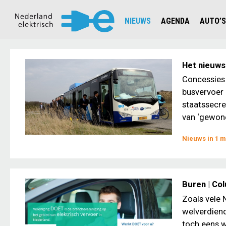
NIEUWS
AGENDA
AUTO’S
NIEUWSOVERZICHT
OVERZ
CIJFERS EN STATISTIEKEN E
AUTOT
Het nieuws
AANMELDEN NIEUWSBRIEF
JOUW V
Concessies 
busvervoer 
staatssecre
van ‘gewone’
Nieuws in 1 m
Buren | Co
Zoals vele 
welverdiend
toch eens w