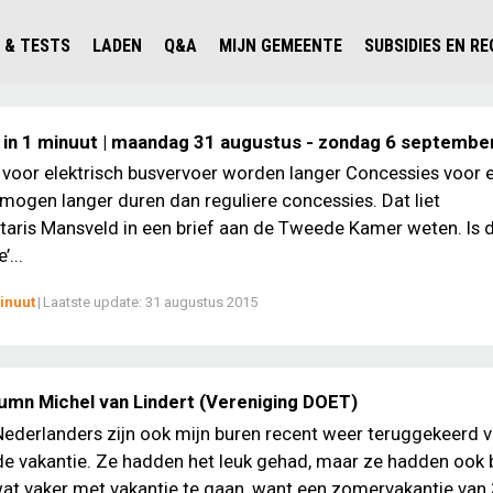
 & TESTS
LADEN
Q&A
MIJN GEMEENTE
SUBSIDIES EN R
ICHT PERSONENAUTO'S
WAAR KAN IK LADEN IN NEDERLAND?
ALLE Q&A'S
WAAR KAN IK LADEN?
V'S IN NEDERLAND
ESTS
LADEN IN HET BUITENLAND
KOSTEN & MODELLEN
KENNISLOKET GEMEENTEN
 in 1 minuut | maandag 31 augustus - zondag 6 septembe
OLGENDE AUTO ELEKTRISCH?
OPLADEN
VVE
voor elektrisch busvervoer worden langer Concessies voor e
mogen langer duren dan reguliere concessies. Dat liet
SLIM LADEN
taris Mansveld in een brief aan de Tweede Kamer weten. Is 
VEILIGHEID
...
MILIEU
inuut
|
Laatste update:
31 augustus 2015
AFSTAND
AUTODELEN
lumn Michel van Lindert (Vereniging DOET)
Nederlanders zijn ook mijn buren recent weer teruggekeerd 
e vakantie. Ze hadden het leuk gehad, maar ze hadden ook 
at vaker met vakantie te gaan, want een zomervakantie van