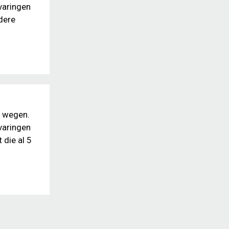
varingen
dere
e wegen.
varingen
 die al 5