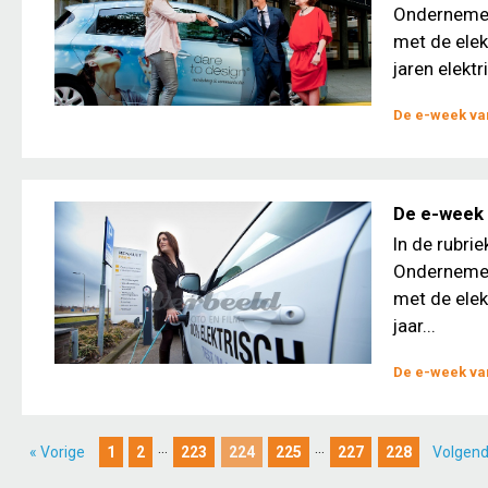
Ondernemers
met de elek
jaren elektri
De e-week van
De e-week 
In de rubri
Ondernemers
met de elek
jaar...
De e-week van
...
...
« Vorige
1
2
223
224
225
227
228
Volgend