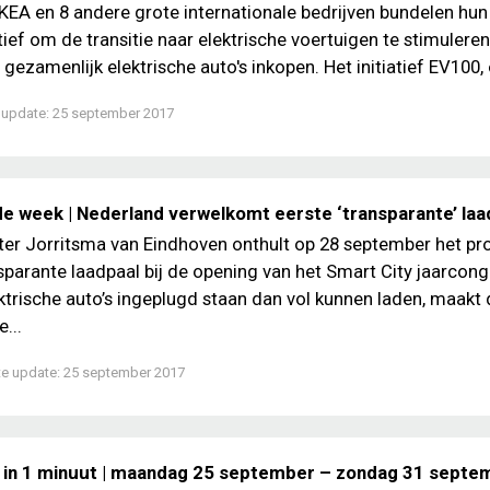
 IKEA en 8 andere grote internationale bedrijven bundelen hu
atief om de transitie naar elektrische voertuigen te stimulere
gezamenlijk elektrische auto's inkopen. Het initiatief EV100, 
 update:
25 september 2017
de week | Nederland verwelkomt eerste ‘transparante’ laa
er Jorritsma van Eindhoven onthult op 28 september het pr
sparante laadpaal bij de opening van het Smart City jaarcong
ktrische auto’s ingeplugd staan dan vol kunnen laden, maakt 
...
te update:
25 september 2017
 in 1 minuut | maandag 25 september – zondag 31 septe