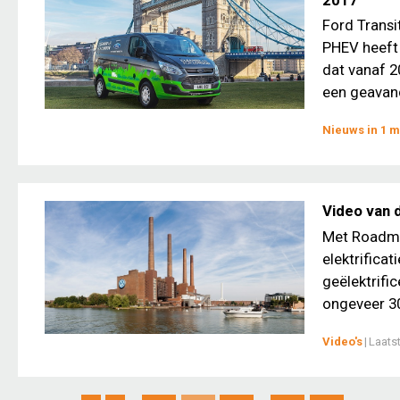
Ford Transi
PHEV heeft 
dat vanaf 2
een geavanc
Nieuws in 1 m
Video van d
Met Roadma
elektrifica
geëlektrific
ongeveer 30
Video's
|
Laats