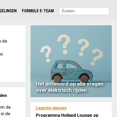
EGELINGEN
FORMULE E-TEAM
0
s de
an
Het antwoord op alle vragen
over elektrisch rijden
alen
om de
Laatste nieuws
 in de
Programma Holland Lounge op