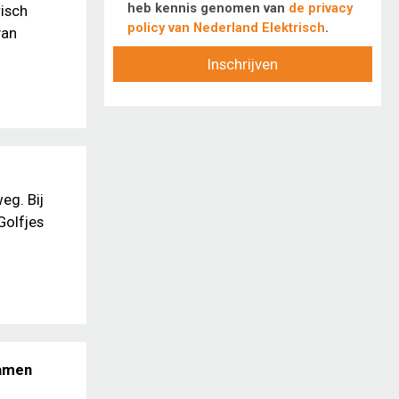
heb kennis genomen van
de privacy
risch
policy van Nederland Elektrisch
.
van
Inschrijven
eg. Bij
Golfjes
samen