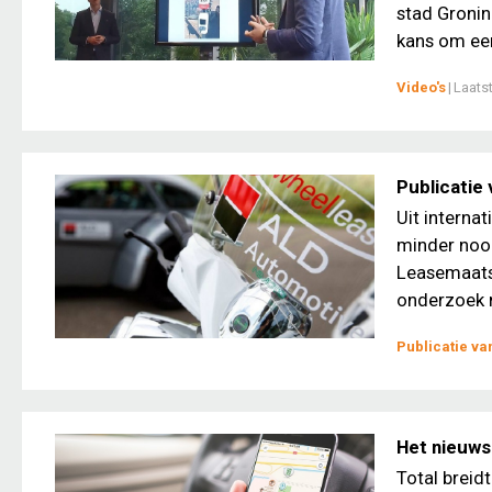
stad Gronin
kans om een
Video's
|
Laats
Publicatie
Uit interna
minder nood
Leasemaats
onderzoek n
Publicatie v
Het nieuws
Total breid