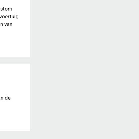
Custom
voertuig
en van
an de