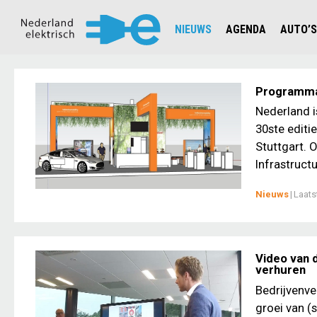
NIEUWS
AGENDA
AUTO’S
NIEUWSOVERZICHT
OVERZ
CIJFERS EN STATISTIEKEN E
AUTOT
Programma 
AANMELDEN NIEUWSBRIEF
JOUW V
Nederland i
30ste editi
Stuttgart. 
Infrastructu
Nieuws
|
Laats
Video van 
verhuren
Bedrijvenv
groei van (