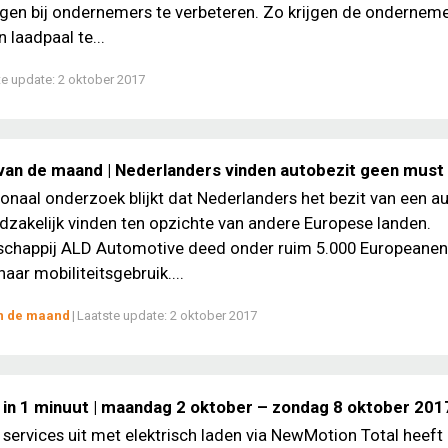
gen bij ondernemers te verbeteren. Zo krijgen de ondernem
 laadpaal te...
te update:
2 oktober 2017
 van de maand | Nederlanders vinden autobezit geen must
tionaal onderzoek blijkt dat Nederlanders het bezit van een a
zakelijk vinden ten opzichte van andere Europese landen.
chappij ALD Automotive deed onder ruim 5.000 Europeanen
aar mobiliteitsgebruik....
an de maand
|
Laatste update:
2 oktober 2017
 in 1 minuut | maandag 2 oktober – zondag 8 oktober 201
t services uit met elektrisch laden via NewMotion Total heeft