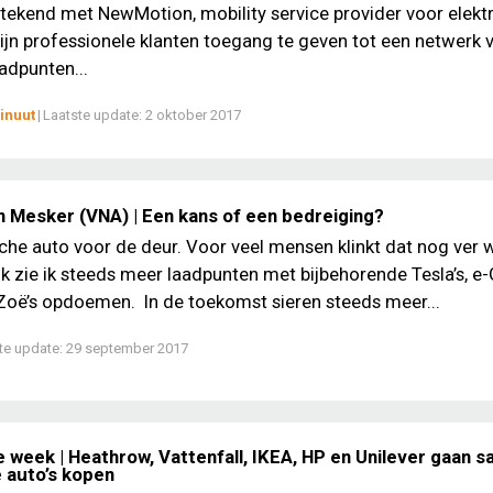
tekend met NewMotion, mobility service provider voor elekt
zijn professionele klanten toegang te geven tot een netwerk 
adpunten...
inuut
|
Laatste update:
2 oktober 2017
 Mesker (VNA) | Een kans of een bedreiging?
sche auto voor de deur. Voor veel mensen klinkt dat nog ver w
ijk zie ik steeds meer laadpunten met bijbehorende Tesla’s, e-
Zoë’s opdoemen. In de toekomst sieren steeds meer...
te update:
29 september 2017
e week | Heathrow, Vattenfall, IKEA, HP en Unilever gaan 
e auto’s kopen