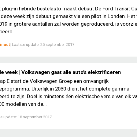
t plug-in hybride bestelauto maakt debuut De Ford Transit 
deze week zijn debuut gemaakt via een pilot in Londen. Het 
019 in grotere aantallen zal worden geproduceerd, is voorzi
eerd...
inuut
|
Laatste update:
25 september 2017
e week | Volkswagen gaat alle auto’s elektrificeren
p E start de Volkswagen Groep een omvangrijk
tieprogramma. Uiterlijk in 2030 dient het complete gamma
eerd te zijn. Doel is minstens één elektrische versie van elk v
0 modellen van de...
te update:
18 september 2017