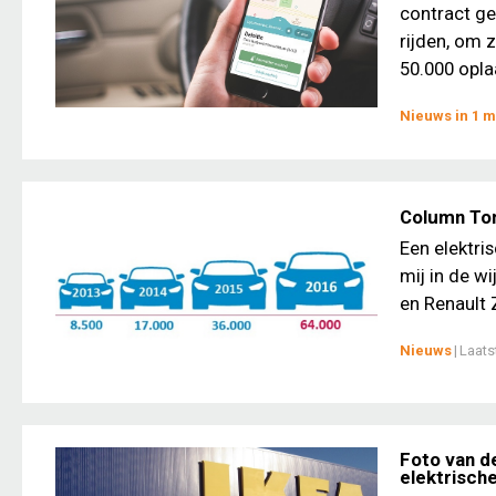
contract ge
rijden, om 
50.000 opla
Nieuws in 1 m
Column Ton
Een elektri
mij in de w
en Renault 
Nieuws
|
Laats
Foto van d
elektrisch