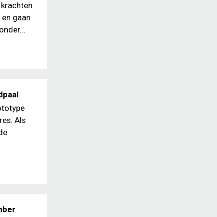
n krachten
n en gaan
onder...
dpaal
ototype
res. Als
de
mber