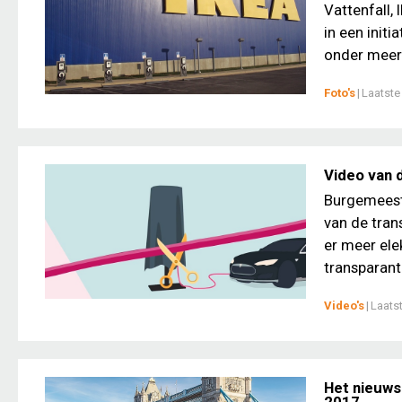
Vattenfall,
in een initi
onder meer 
Foto's
|
Laatste
Video van 
Burgemeest
van de tran
er meer ele
transparante
Video's
|
Laats
Het nieuws
2017