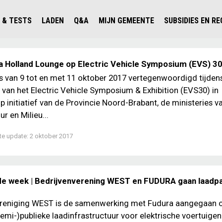
 & TESTS
LADEN
Q&A
MIJN GEMEENTE
SUBSIDIES EN R
ICHT PERSONENAUTO'S
WAAR KAN IK LADEN IN NEDERLAND?
ALLE Q&A'S
WAAR KAN IK LADEN?
V'S IN NEDERLAND
ESTS
LADEN IN HET BUITENLAND
KOSTEN & MODELLEN
KENNISLOKET GEMEENTEN
Holland Lounge op Electric Vehicle Symposium (EVS) 3
OLGENDE AUTO ELEKTRISCH?
OPLADEN
VVE
s van 9 tot en met 11 oktober 2017 vertegenwoordigd tijden
e van het Electric Vehicle Symposium & Exhibition (EVS30) in
SLIM LADEN
Op initiatief van de Provincie Noord-Brabant, de ministeries v
VEILIGHEID
ur en Milieu...
MILIEU
te update:
2 oktober 2017
AFSTAND
AUTODELEN
de week | Bedrijvenverening WEST en FUDURA gaan laadp
ereniging WEST is de samenwerking met Fudura aangegaan 
semi-)publieke laadinfrastructuur voor elektrische voertuigen