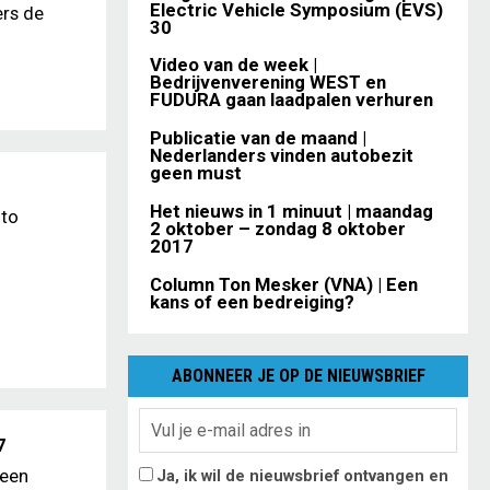
Electric Vehicle Symposium (EVS)
ers de
30
Video van de week |
Bedrijvenverening WEST en
FUDURA gaan laadpalen verhuren
Publicatie van de maand |
Nederlanders vinden autobezit
geen must
Het nieuws in 1 minuut | maandag
uto
2 oktober – zondag 8 oktober
2017
Column Ton Mesker (VNA) | Een
kans of een bedreiging?
ABONNEER JE OP DE NIEUWSBRIEF
7
 een
Ja, ik wil de nieuwsbrief ontvangen en