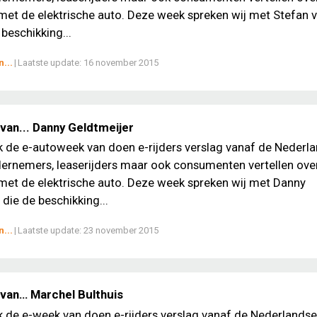
met de elektrische auto. Deze week spreken wij met Stefan 
beschikking...
...
|
Laatste update:
16 november 2015
van... Danny Geldtmeijer
ek de e-autoweek van doen e-rijders verslag vanaf de Nederl
ernemers, leaserijders maar ook consumenten vertellen ove
met de elektrische auto. Deze week spreken wij met Danny
 die de beschikking...
...
|
Laatste update:
23 november 2015
van… Marchel Bulthuis
ek de e-week van doen e-rijders verslag vanaf de Nederlands