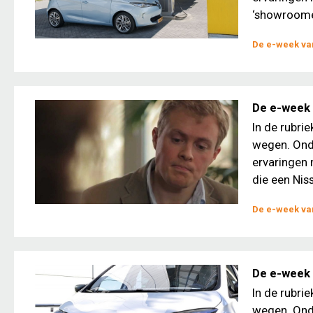
‘showroomei
De e-week van
De e-week v
In de rubri
wegen. Ond
ervaringen 
die een Niss
De e-week van
De e-week 
In de rubri
wegen. Ond