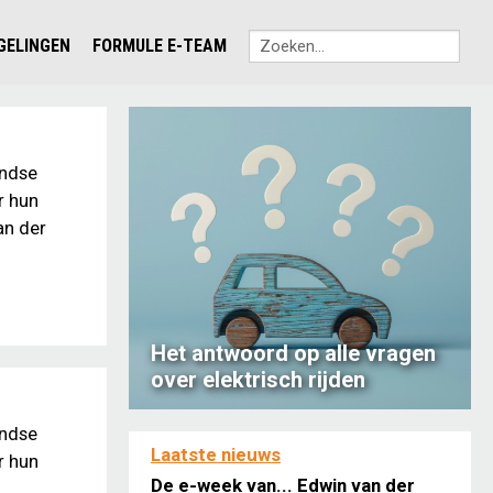
EGELINGEN
FORMULE E-TEAM
andse
r hun
an der
Het antwoord op alle vragen
over elektrisch rijden
andse
Laatste nieuws
r hun
De e-week van... Edwin van der