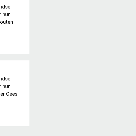
andse
r hun
houten
andse
r hun
der Cees