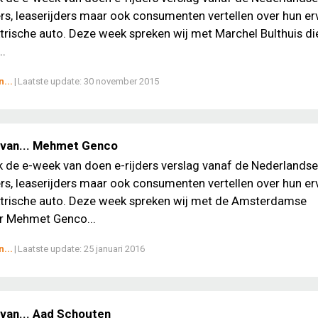
, leaserijders maar ook consumenten vertellen over hun er
trische auto. Deze week spreken wij met Marchel Bulthuis die
..
...
|
Laatste update:
30 november 2015
 van... Mehmet Genco
ek de e-week van doen e-rijders verslag vanaf de Nederlands
, leaserijders maar ook consumenten vertellen over hun er
ktrische auto. Deze week spreken wij met de Amsterdamse
 Mehmet Genco...
...
|
Laatste update:
25 januari 2016
van... Aad Schouten