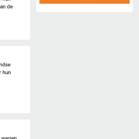
van de
andse
r hun
e wegen.