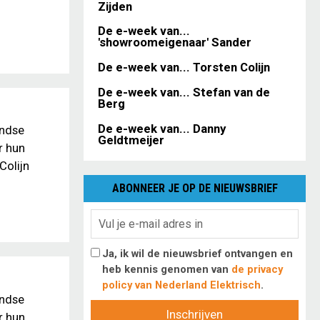
Zijden
De e-week van...
'showroomeigenaar' Sander
De e-week van... Torsten Colijn
De e-week van... Stefan van de
Berg
De e-week van... Danny
andse
Geldtmeijer
r hun
Colijn
ABONNEER JE OP DE NIEUWSBRIEF
Ja, ik wil de nieuwsbrief ontvangen en
heb kennis genomen van
de privacy
policy van Nederland Elektrisch
.
andse
Inschrijven
r hun