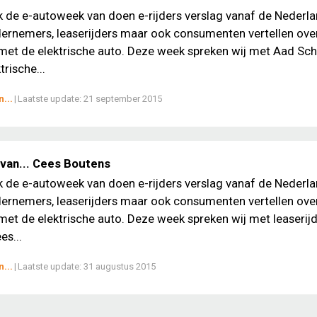
ek de e-autoweek van doen e-rijders verslag vanaf de Nederl
ernemers, leaserijders maar ook consumenten vertellen ove
met de elektrische auto. Deze week spreken wij met Aad Sc
trische...
...
|
Laatste update:
21 september 2015
van... Cees Boutens
ek de e-autoweek van doen e-rijders verslag vanaf de Nederl
ernemers, leaserijders maar ook consumenten vertellen ove
met de elektrische auto. Deze week spreken wij met leaserij
es...
...
|
Laatste update:
31 augustus 2015