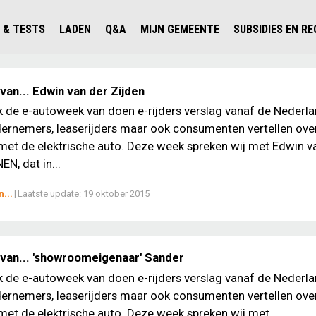
 & TESTS
LADEN
Q&A
MIJN GEMEENTE
SUBSIDIES EN R
ICHT PERSONENAUTO'S
WAAR KAN IK LADEN IN NEDERLAND?
ALLE Q&A'S
WAAR KAN IK LADEN?
V'S IN NEDERLAND
ESTS
LADEN IN HET BUITENLAND
KOSTEN & MODELLEN
KENNISLOKET GEMEENTEN
an... Edwin van der Zijden
OLGENDE AUTO ELEKTRISCH?
OPLADEN
VVE
ek de e-autoweek van doen e-rijders verslag vanaf de Nederl
ernemers, leaserijders maar ook consumenten vertellen ove
SLIM LADEN
met de elektrische auto. Deze week spreken wij met Edwin v
VEILIGHEID
EN, dat in...
MILIEU
...
|
Laatste update:
19 oktober 2015
AFSTAND
AUTODELEN
van... 'showroomeigenaar' Sander
ek de e-autoweek van doen e-rijders verslag vanaf de Nederl
ernemers, leaserijders maar ook consumenten vertellen ove
met de elektrische auto. Deze week spreken wij met