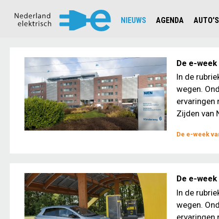
NIEUWS
AGENDA
AUTO’S
NIEUWSOVERZICHT
OVERZ
CIJFERS EN STATISTIEKEN E
AUTOT
De e-week v
AANMELDEN NIEUWSBRIEF
JOUW V
In de rubri
wegen. Ond
ervaringen 
Zijden van N
De e-week van
De e-week 
In de rubri
wegen. Ond
ervaringen 