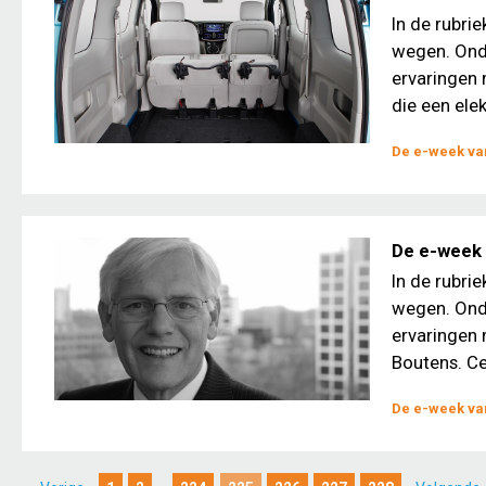
In de rubri
wegen. Ond
ervaringen 
die een elek
De e-week van
De e-week 
In de rubri
wegen. Ond
ervaringen 
Boutens. Ce
De e-week van
...