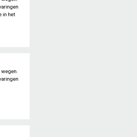
varingen
 in het
e wegen.
varingen