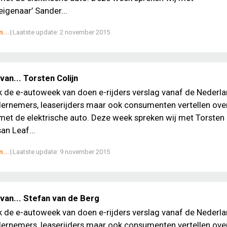
genaar’ Sander...
...
|
Laatste update:
2 november 2015
an... Torsten Colijn
ek de e-autoweek van doen e-rijders verslag vanaf de Nederl
ernemers, leaserijders maar ook consumenten vertellen ove
met de elektrische auto. Deze week spreken wij met Torsten 
an Leaf...
...
|
Laatste update:
9 november 2015
van... Stefan van de Berg
ek de e-autoweek van doen e-rijders verslag vanaf de Nederl
ernemers, leaserijders maar ook consumenten vertellen ove