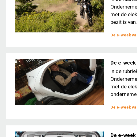
Ondernemers
met de elek
bezit is van.
De e-week van
De e-week
In de rubri
Ondernemers
met de ele
ondernemer
De e-week van
De e-week 