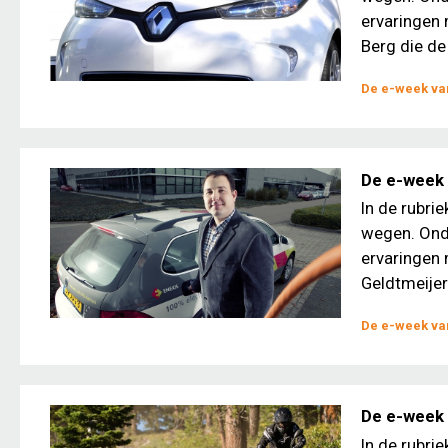
ervaringen 
Berg die de 
De e-week van
De e-week 
In de rubri
wegen. Ond
ervaringen 
Geldtmeijer
De e-week van
De e-week 
In de rubri