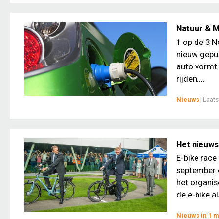
Natuur & Mi
1 op de 3 Ne
nieuw gepub
auto vormt 
rijden....
Nieuws
|
Laats
Het nieuws
E-bike race
september o
het organis
de e-bike als
Nieuws in 1 m