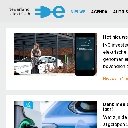
NIEUWS
AGENDA
AUTO’S
NIEUWSOVERZICHT
OVERZ
CIJFERS EN STATISTIEKEN E
AUTOT
Het nieuws 
AANMELDEN NIEUWSBRIEF
JOUW V
ING investe
elektrische
genomen en 
bovendien bi
Nieuws in 1 m
Denk mee o
jaar!
Wat zijn de 
afgelopen 5