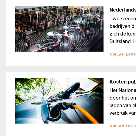
Nederlands
Twee recent
bedrijven d
zich de kom
Duitsland. H
Nieuws
|
Laats
Kosten pub
Het Nationa
door het on
laden van el
verbruik van
Nieuws
|
Laats