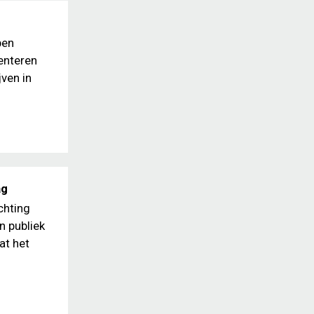
pen
senteren
ven in
ag
chting
n publiek
at het