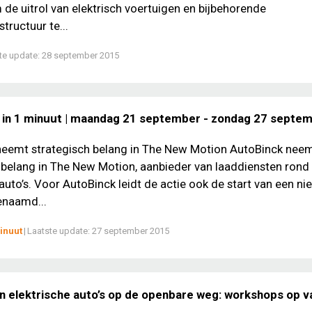
 de uitrol van elektrisch voertuigen en bijbehorende
tructuur te...
te update:
28 september 2015
 in 1 minuut | maandag 21 september - zondag 27 septe
neemt strategisch belang in The New Motion AutoBinck nee
 belang in The New Motion, aanbieder van laaddiensten rond
 auto’s. Voor AutoBinck leidt de actie ook de start van een n
genaamd...
inuut
|
Laatste update:
27 september 2015
n elektrische auto’s op de openbare weg: workshops op 