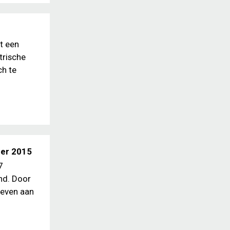
it een
trische
ch te
ber 2015
7
nd. Door
geven aan