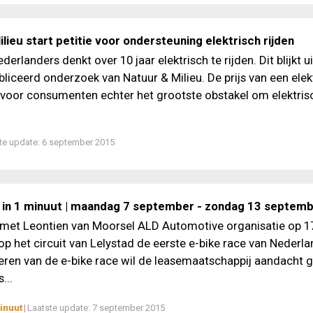
lieu start petitie voor ondersteuning elektrisch rijden
derlanders denkt over 10 jaar elektrisch te rijden. Dit blijkt u
liceerd onderzoek van Natuur & Milieu. De prijs van een elek
voor consumenten echter het grootste obstakel om elektris
te update:
6 september 2015
 in 1 minuut | maandag 7 september - zondag 13 septem
 met Leontien van Moorsel ALD Automotive organisatie op 1
p het circuit van Lelystad de eerste e-bike race van Nederla
eren van de e-bike race wil de leasemaatschappij aandacht 
...
inuut
|
Laatste update:
7 september 2015