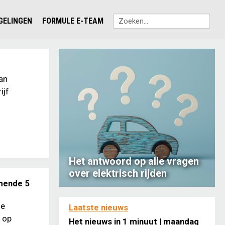
EGELINGEN
FORMULE E-TEAM
an
ijf
Het antwoord op alle vragen
over elektrisch rijden
omende 5
de
Laatste nieuws
 op
Het nieuws in 1 minuut | maandag