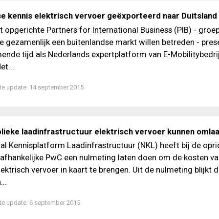
e kennis elektrisch vervoer geëxporteerd naar Duitsland
 opgerichte Partners for International Business (PIB) - groe
ie gezamenlijk een buitenlandse markt willen betreden - pre
ende tijd als Nederlands expertplatform van E-Mobilitybedrij
et...
te update:
14 september 2015
lieke laadinfrastructuur elektrisch vervoer kunnen omla
al Kennisplatform Laadinfrastructuur (NKL) heeft bij de opri
afhankelijke PwC een nulmeting laten doen om de kosten va
ektrisch vervoer in kaart te brengen. Uit de nulmeting blijkt d
...
te update:
6 september 2015