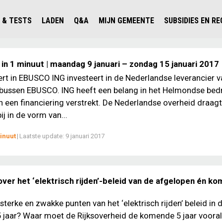
 & TESTS
LADEN
Q&A
MIJN GEMEENTE
SUBSIDIES EN R
ICHT PERSONENAUTO'S
WAAR KAN IK LADEN IN NEDERLAND?
ALLE Q&A'S
WAAR KAN IK LADEN?
V'S IN NEDERLAND
ESTS
LADEN IN HET BUITENLAND
KOSTEN & MODELLEN
KENNISLOKET GEMEENTEN
in 1 minuut | maandag 9 januari – zondag 15 januari 2017
OLGENDE AUTO ELEKTRISCH?
OPLADEN
VVE
ert in EBUSCO ING investeert in de Nederlandse leverancier v
 bussen EBUSCO. ING heeft een belang in het Helmondse bedr
SLIM LADEN
een financiering verstrekt. De Nederlandse overheid draagt
VEILIGHEID
j in de vorm van...
MILIEU
inuut
|
Laatste update:
9 januari 2017
AFSTAND
AUTODELEN
ver het ‘elektrisch rijden’-beleid van de afgelopen én k
sterke en zwakke punten van het ‘elektrisch rijden’ beleid in 
 jaar? Waar moet de Rijksoverheid de komende 5 jaar vooral