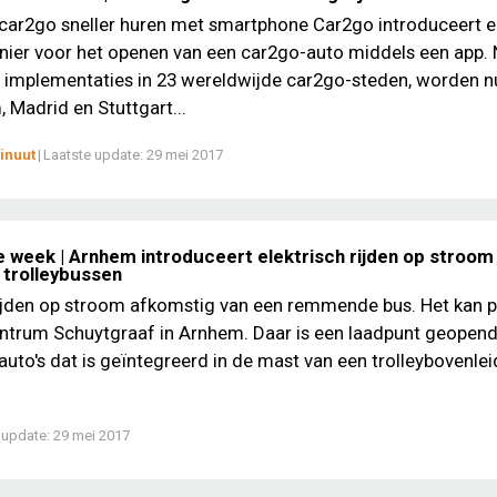
 car2go sneller huren met smartphone Car2go introduceert 
nier voor het openen van een car2go-auto middels een app.
 implementaties in 23 wereldwijde car2go-steden, worden n
Madrid en Stuttgart...
inuut
|
Laatste update:
29 mei 2017
e week | Arnhem introduceert elektrisch rijden op stroom
trolleybussen
rijden op stroom afkomstig van een remmende bus. Het kan p
entrum Schuytgraaf in Arnhem. Daar is een laadpunt geopen
 auto's dat is geïntegreerd in de mast van een trolleybovenlei
 update:
29 mei 2017