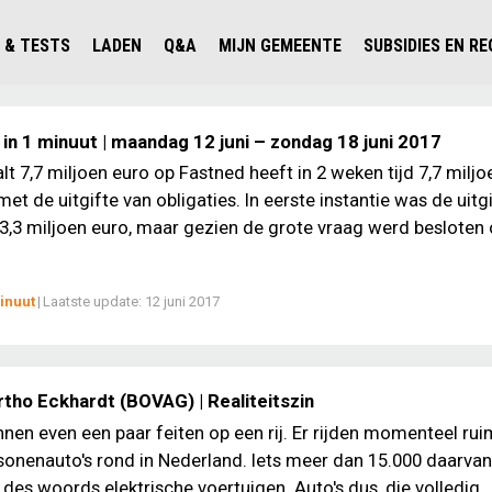
 & TESTS
LADEN
Q&A
MIJN GEMEENTE
SUBSIDIES EN R
ICHT PERSONENAUTO'S
WAAR KAN IK LADEN IN NEDERLAND?
ALLE Q&A'S
WAAR KAN IK LADEN?
V'S IN NEDERLAND
ESTS
LADEN IN HET BUITENLAND
KOSTEN & MODELLEN
KENNISLOKET GEMEENTEN
in 1 minuut | maandag 12 juni – zondag 18 juni 2017
OLGENDE AUTO ELEKTRISCH?
OPLADEN
VVE
lt 7,7 miljoen euro op Fastned heeft in 2 weken tijd 7,7 miljo
t de uitgifte van obligaties. In eerste instantie was de uitg
SLIM LADEN
 3,3 miljoen euro, maar gezien de grote vraag werd besloten
VEILIGHEID
MILIEU
inuut
|
Laatste update:
12 juni 2017
AFSTAND
AUTODELEN
tho Eckhardt (BOVAG) | Realiteitszin
nen even een paar feiten op een rij. Er rijden momenteel rui
sonenauto's rond in Nederland. Iets meer dan 15.000 daarvan 
 des woords elektrische voertuigen. Auto's dus, die volledig