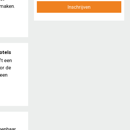
 maken.
Inschrijven
otels
ft een
or de
 een
openbaar