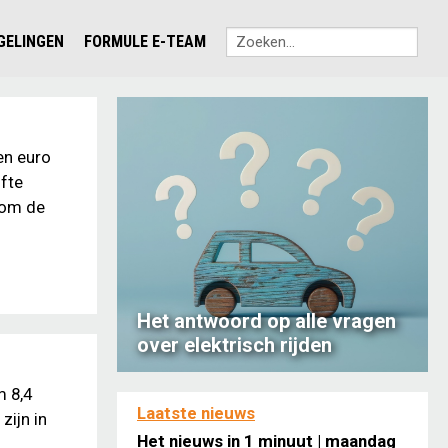
EGELINGEN
FORMULE E-TEAM
en euro
ifte
 om de
Het antwoord op alle vragen
over elektrisch rijden
m 8,4
Laatste nieuws
zijn in
Het nieuws in 1 minuut | maandag