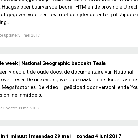
t Haagse openbaarvervoerbedrijf HTM en de provincie Utrec
ot gegeven voor een test met de rijdendebatterij.nl. Zij doen 
ng...
te update:
31 mei 2017
de week | National Geographic bezoekt Tesla
en video uit de oude doos: de documentaire van National
over Tesla. De uitzending werd gemaakt in het kader van he
Megafactories. De video – geüpload door verschillende Yo
s online inmiddels...
te update:
31 mei 2017
 in 1 minuut | maandag 29 mei – zondag 4 juni 2017