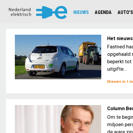
NIEUWS
AGENDA
AUTO’S
NIEUWSOVERZICHT
OVERZ
CIJFERS EN STATISTIEKEN E
AUTOT
Het nieuws 
AANMELDEN NIEUWSBRIEF
JOUW V
Fastned haa
opgehaald me
beperkt tot
uitgifte...
Nieuws in 1 m
Column Ber
Om te begin
miljoen per
de ware zin