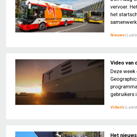
vervoer. He
het startsch
samenwerki
Nieuws
|
Laats
Video van 
Deze week e
Geographic 
programma 
gebruikers i
Video's
|
Laats
Het nieuws