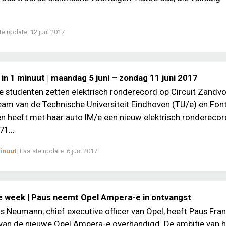
te update:
12 juni 2017
in 1 minuut | maandag 5 juni – zondag 11 juni 2017
 studenten zetten elektrisch ronderecord op Circuit Zandvo
am van de Technische Universiteit Eindhoven (TU/e) en Fon
 heeft met haar auto IM/e een nieuw elektrisch ronderecor
1...
inuut
|
Laatste update:
6 juni 2017
e week | Paus neemt Opel Ampera-e in ontvangst
 Neumann, chief executive officer van Opel, heeft Paus Fra
 van de nieuwe Opel Ampera-e overhandigd. De ambitie van h