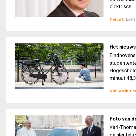
elektrisch...
Nieuws
|
Laats
Het nieuws 
Eindhovense
studentente
Hogescholen
minuut 48,37
Nieuws in 1 m
Foto van d
Karl-Thomas
de sleutels