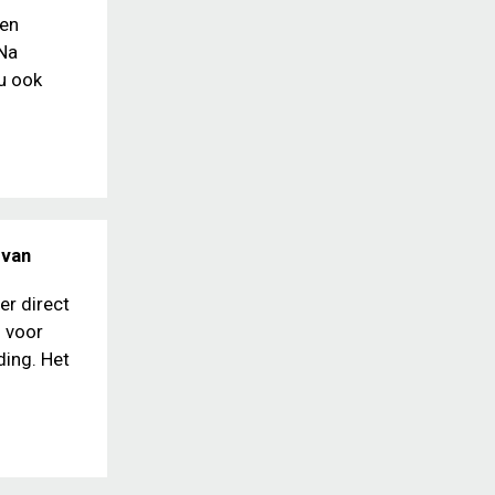
een
 Na
u ook
 van
er direct
d voor
ding. Het