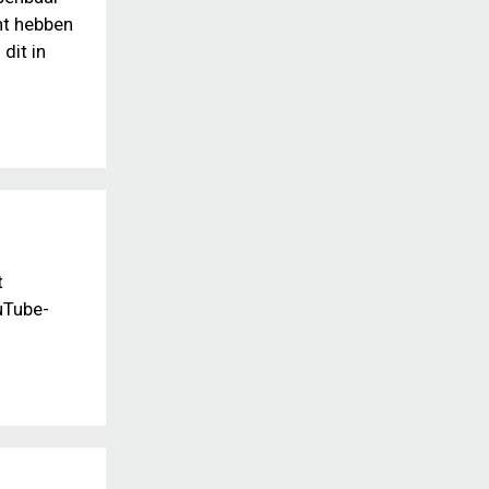
ht hebben
dit in
t
uTube-