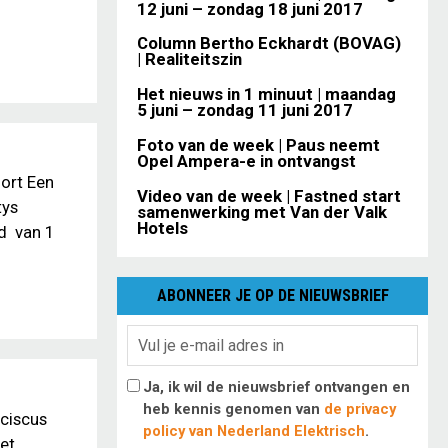
12 juni – zondag 18 juni 2017
Column Bertho Eckhardt (BOVAG)
| Realiteitszin
Het nieuws in 1 minuut | maandag
5 juni – zondag 11 juni 2017
Foto van de week | Paus neemt
Opel Ampera-e in ontvangst
ort Een
Video van de week | Fastned start
tys
samenwerking met Van der Valk
Hotels
d van 1
ABONNEER JE OP DE NIEUWSBRIEF
Ja, ik wil de nieuwsbrief ontvangen en
heb kennis genomen van
de privacy
nciscus
policy van Nederland Elektrisch
.
et