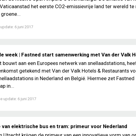
 Vaticaanstad het eerste CO2-emissievrije land ter wereld te
 groene...
 update:
6 juni 2017
de week | Fastned start samenwerking met Van der Valk H
t bouwt aan een Europees netwerk van snellaadstations, hee
nkomst getekend met Van der Valk Hotels & Restaurants vo
ellaadstations in Nederland en België. Hiermee zet Fastned
p in...
te update:
6 juni 2017
 van elektrische bus en tram: primeur voor Nederland
 Utrecht krijgen de primeur van een innovatieve vorm van 