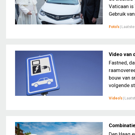
Vaticaan is
Gebruik van
Foto's
|
Laatste
Video van 
Fastned, da
raamoveree
bouw van sn
volgende sta
Video's
|
Laats
Combinatie
Den Haag en