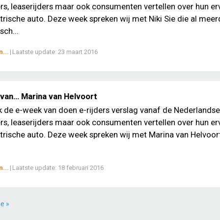
, leaserijders maar ook consumenten vertellen over hun er
trische auto. Deze week spreken wij met Niki Sie die al meer
sch...
...
|
Laatste update:
23 maart 2016
van… Marina van Helvoort
ek de e-week van doen e-rijders verslag vanaf de Nederlands
, leaserijders maar ook consumenten vertellen over hun er
trische auto. Deze week spreken wij met Marina van Helvoort
...
|
Laatste update:
18 februari 2016
e »