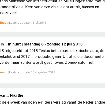
taris Mansveld van Infrastructuur en Milieu ingestemd met 
andstofvisie. Kern van deze visie is dat auto’s, bussen en
s zoveel...
inuut
|
Laatste update:
13 juli 2015
in 1 minuut | maandag 6 - zondag 12 juli 2015
 3 uitgesteld tot 2018 Tesla’s betaalbare elektrische auto, de
nkelijk eind 2017 in productie gaan. Uit officiële documenten 
 verder naar achter wordt geschoven. Zonne-auto met...
inuut
|
Laatste update:
10 augustus 2015
van… Niki Sie
ek de e-week van doen e-rijders verslag vanaf de Nederlands