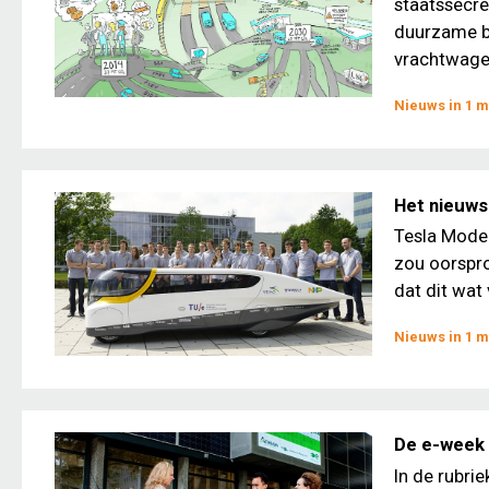
staatssecre
duurzame br
vrachtwagen
Nieuws in 1 m
Het nieuws 
Tesla Model
zou oorspro
dat dit wat
Nieuws in 1 m
De e-week 
In de rubri