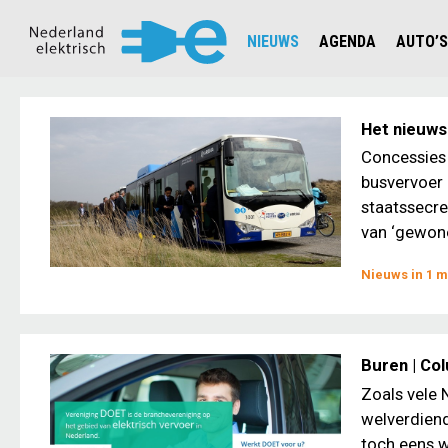
NIEUWS
AGENDA
AUTO’S
NIEUWSOVERZICHT
OVERZ
CIJFERS EN STATISTIEKEN E
AUTOT
Het nieuws
AANMELDEN NIEUWSBRIEF
JOUW V
Concessies 
busvervoer 
staatssecre
van ‘gewone’
Nieuws in 1 m
Buren | Co
Zoals vele 
welverdiend
toch eens w