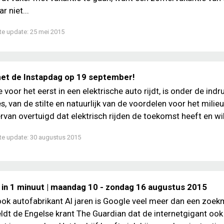
r niet...
te update:
25 mei 2015
t de Instapdag op 19 september!
 voor het eerst in een elektrische auto rijdt, is onder de indr
s, van de stilte en natuurlijk van de voordelen voor het milie
ervan overtuigd dat elektrisch rijden de toekomst heeft en wil.
te update:
30 augustus 2015
 in 1 minuut | maandag 10 - zondag 16 augustus 2015
ok autofabrikant Al jaren is Google veel meer dan een zoek
dt de Engelse krant The Guardian dat de internetgigant ook 