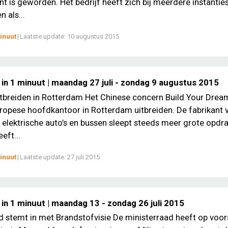
nt is geworden. Het bedrijf heeft zich bij meerdere instantie
 als...
inuut
|
Laatste update:
10 augustus 2015
 in 1 minuut | maandag 27 juli - zondag 9 augustus 2015
tbreiden in Rotterdam Het Chinese concern Build Your Drea
uropese hoofdkantoor in Rotterdam uitbreiden. De fabrikant 
elektrische auto’s en bussen sleept steeds meer grote opdr
eft...
inuut
|
Laatste update:
27 juli 2015
in 1 minuut | maandag 13 - zondag 26 juli 2015
d stemt in met Brandstofvisie De ministerraad heeft op voor