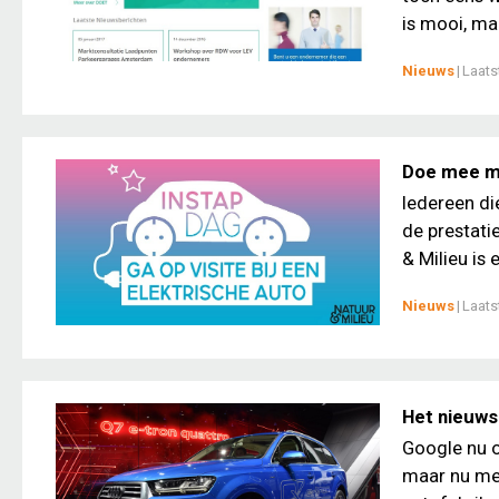
is mooi, maa
Nieuws
|
Laats
Doe mee me
Iedereen die
de prestatie
& Milieu is 
Nieuws
|
Laats
Het nieuws
Google nu o
maar nu mel