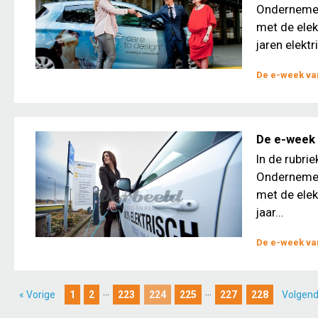
Ondernemers
met de elek
jaren elektri
De e-week van
De e-week 
In de rubri
Ondernemers
met de elek
jaar...
De e-week van
...
...
« Vorige
1
2
223
224
225
227
228
Volgend