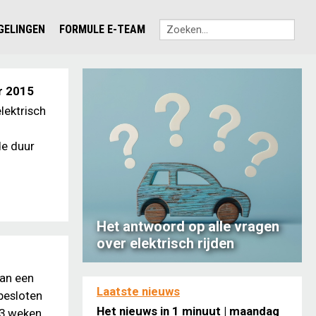
EGELINGEN
FORMULE E-TEAM
r 2015
lektrisch
de duur
Het antwoord op alle vragen
over elektrisch rijden
van een
Laatste nieuws
besloten
Het nieuws in 1 minuut | maandag
 3 weken