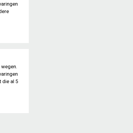
varingen
dere
e wegen.
varingen
 die al 5