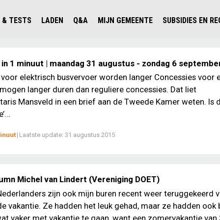
 & TESTS
LADEN
Q&A
MIJN GEMEENTE
SUBSIDIES EN R
ICHT PERSONENAUTO'S
WAAR KAN IK LADEN IN NEDERLAND?
ALLE Q&A'S
WAAR KAN IK LADEN?
V'S IN NEDERLAND
ESTS
LADEN IN HET BUITENLAND
KOSTEN & MODELLEN
KENNISLOKET GEMEENTEN
 in 1 minuut | maandag 31 augustus - zondag 6 septembe
OLGENDE AUTO ELEKTRISCH?
OPLADEN
VVE
voor elektrisch busvervoer worden langer Concessies voor e
mogen langer duren dan reguliere concessies. Dat liet
SLIM LADEN
taris Mansveld in een brief aan de Tweede Kamer weten. Is 
VEILIGHEID
...
MILIEU
inuut
|
Laatste update:
31 augustus 2015
AFSTAND
AUTODELEN
lumn Michel van Lindert (Vereniging DOET)
Nederlanders zijn ook mijn buren recent weer teruggekeerd 
e vakantie. Ze hadden het leuk gehad, maar ze hadden ook 
at vaker met vakantie te gaan, want een zomervakantie van