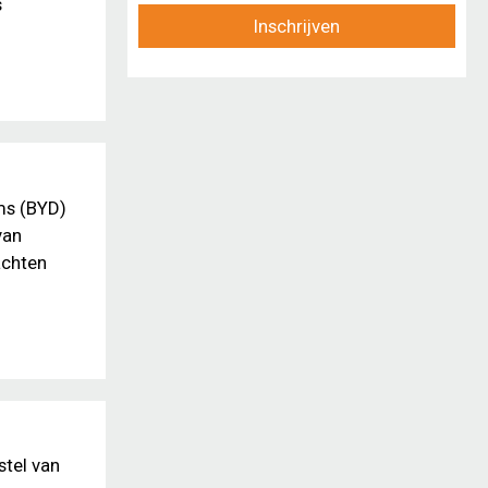
s
Inschrijven
ms (BYD)
van
achten
stel van