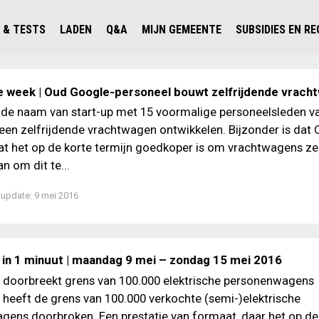
 & TESTS
LADEN
Q&A
MIJN GEMEENTE
SUBSIDIES EN R
ICHT PERSONENAUTO'S
WAAR KAN IK LADEN IN NEDERLAND?
ALLE Q&A'S
WAAR KAN IK LADEN?
V'S IN NEDERLAND
ESTS
LADEN IN HET BUITENLAND
KOSTEN & MODELLEN
KENNISLOKET GEMEENTEN
e week | Oud Google-personeel bouwt zelfrijdende vrach
OLGENDE AUTO ELEKTRISCH?
OPLADEN
VVE
s de naam van start-up met 15 voormalige personeelsleden v
een zelfrijdende vrachtwagen ontwikkelen. Bijzonder is dat 
SLIM LADEN
at het op de korte termijn goedkoper is om vrachtwagens ze
VEILIGHEID
n om dit te...
MILIEU
 update:
9 mei 2016
AFSTAND
AUTODELEN
 in 1 minuut | maandag 9 mei – zondag 15 mei 2016
doorbreekt grens van 100.000 elektrische personenwagens
eeft de grens van 100.000 verkochte (semi-)elektrische
ens doorbroken. Een prestatie van formaat, daar het op de