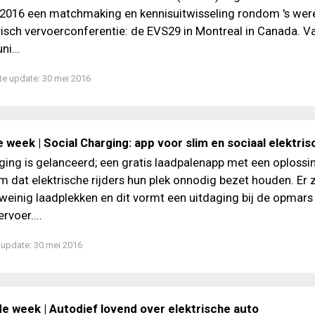
 2016 een matchmaking en kennisuitwisseling rondom 's wer
risch vervoerconferentie: de EVS29 in Montreal in Canada. Va
ni...
te update:
30 mei 2016
 week | Social Charging: app voor slim en sociaal elektris
ging is gelanceerd; een gratis laadpalenapp met een oplossi
m dat elektrische rijders hun plek onnodig bezet houden. Er z
 weinig laadplekken en dit vormt een uitdaging bij de opmars
rvoer....
 update:
30 mei 2016
de week | Autodief lovend over elektrische auto