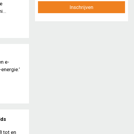
te
Inschrijven
...
en e-
-energie.’
lds
 tot en