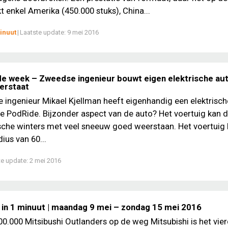
 enkel Amerika (450.000 stuks), China...
inuut
|
Laatste update:
9 mei 2016
de week – Zweedse ingenieur bouwt eigen elektrische aut
erstaat
ingenieur Mikael Kjellman heeft eigenhandig een elektrisch
 PodRide. Bijzonder aspect van de auto? Het voertuig kan d
che winters met veel sneeuw goed weerstaan. Het voertuig 
ius van 60...
te update:
2 mei 2016
 in 1 minuut | maandag 9 mei – zondag 15 mei 2016
0.000 Mitsibushi Outlanders op de weg Mitsubishi is het vie