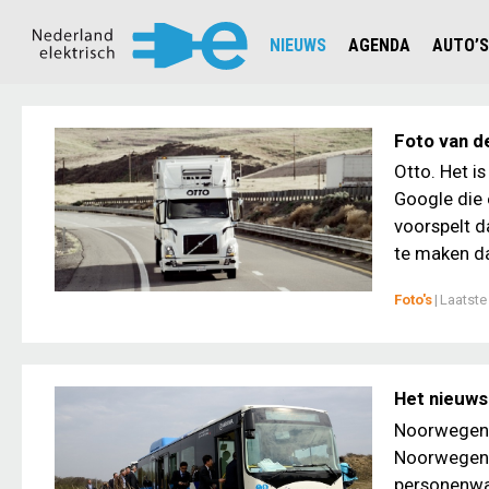
NIEUWS
AGENDA
AUTO’S
NIEUWSOVERZICHT
OVERZ
CIJFERS EN STATISTIEKEN E
AUTOT
Foto van d
AANMELDEN NIEUWSBRIEF
JOUW V
Otto. Het i
Google die 
voorspelt d
te maken da
Foto's
|
Laatste
Het nieuws
Noorwegen 
Noorwegen h
personenwag