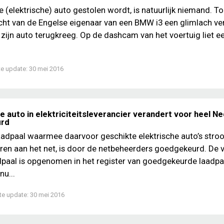
s je (elektrische) auto gestolen wordt, is natuurlijk niemand. To
cht van de Engelse eigenaar van een BMW i3 een glimlach v
ij zijn auto terugkreeg. Op de dashcam van het voertuig liet e
te update:
30 mei 2016
e auto in elektriciteitsleverancier verandert voor heel N
rd
aadpaal waarmee daarvoor geschikte elektrische auto’s stro
ren aan het net, is door de netbeheerders goedgekeurd. De v
dpaal is opgenomen in het register van goedgekeurde laadpa
nu...
te update:
30 mei 2016