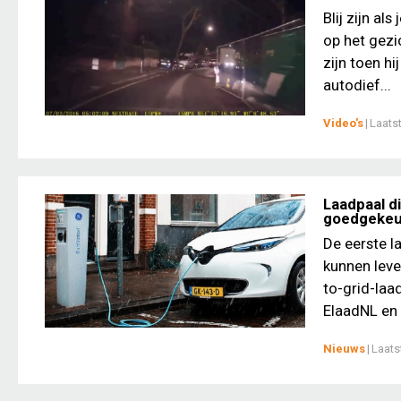
Blij zijn al
op het gezi
zijn toen h
autodief...
Video's
|
Laats
Laadpaal di
goedgekeu
De eerste l
kunnen leve
to-grid-laa
ElaadNL en 
Nieuws
|
Laats