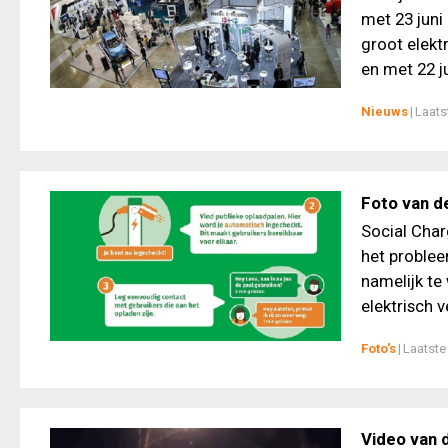
met 23 juni
groot elekt
en met 22 ju
Nieuws
|
Laats
Foto van de
Social Char
het problee
namelijk te
elektrisch ve
Foto's
|
Laatste
Video van 