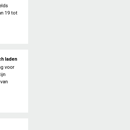
elds
n 19 tot
ch laden
ng voor
ijn
 van