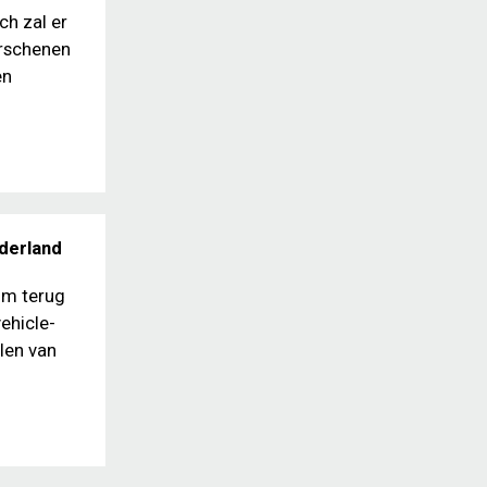
ch zal er
erschenen
en
ederland
om terug
ehicle-
len van