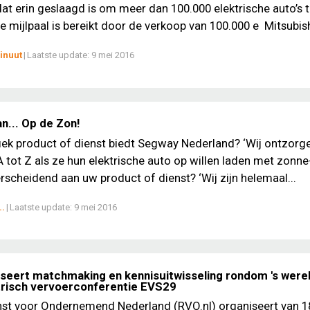
dat erin geslaagd is om meer dan 100.000 elektrische auto’s 
e mijlpaal is bereikt door de verkoop van 100.000 e Mitsubishi
inuut
|
Laatste update:
9 mei 2016
n... Op de Zon!
iek product of dienst biedt Segway Nederland? ‘Wij ontzorg
A tot Z als ze hun elektrische auto op willen laden met zonne
rscheidend aan uw product of dienst? ‘Wij zijn helemaal...
..
|
Laatste update:
9 mei 2016
seert matchmaking en kennisuitwisseling rondom 's were
trisch vervoerconferentie EVS29
nst voor Ondernemend Nederland (RVO.nl) organiseert van 18