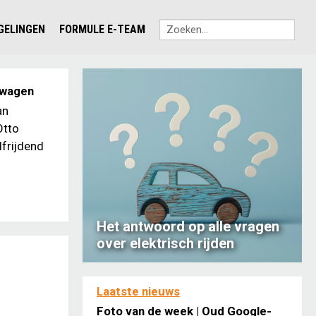
EGELINGEN
FORMULE E-TEAM
twagen
an
Otto
lfrijdend
Het antwoord op alle vragen
over elektrisch rijden
Laatste nieuws
Foto van de week | Oud Google-