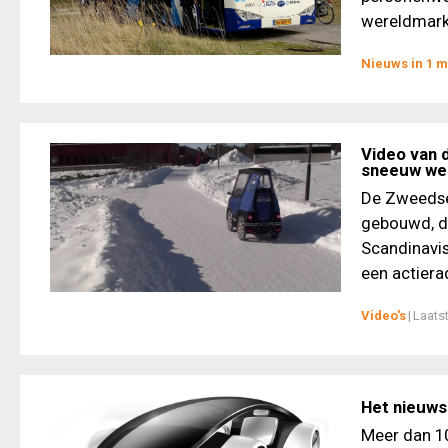
wereldmarkt
Nieuws in 1 m
Video van 
sneeuw we
De Zweedse 
gebouwd, de
Scandinavis
een actierad
Video's
|
Laats
Het nieuws
Meer dan 10