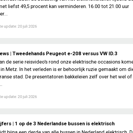
et liefst 49,5 procent kan verminderen. 16.00 tot 21.00 uur
r...
te update:
20 juli 2026
iews | Tweedehands Peugeot e-208 versus VW ID.3
 van de serie reisvideo's rond onze elektrische occasions kom
 in Metz. In het verleden is er behoorlijk ruzie gemaakt om di
ranse stad. De presentatoren bakkeleien zelf over het wel of 
..
te update:
20 juli 2026
jfers | 1 op de 3 Nederlandse bussen is elektrisch
jdt bijna een derde van alle bussen in Nederland elektrisch. Da