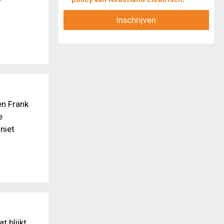
Inschrijven
en Frank
e
niet
t blijkt