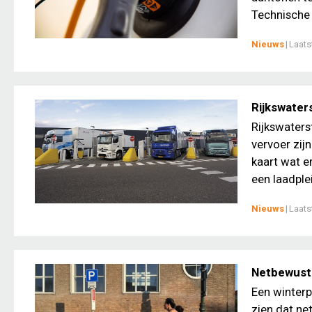
Technische 
Nieuws
|
Laats
Rijkswater
Rijkswaters
vervoer zij
kaart wat e
een laadplei
Nieuws
|
Laats
Netbewust 
Een winterp
zien dat ne