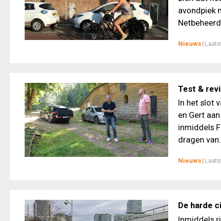
avondpiek m
Netbeheerde
Nieuws
|
Laats
Test & rev
In het slot
en Gert aan
inmiddels F
dragen van.
Nieuws
|
Laats
De harde ci
Inmiddels ri