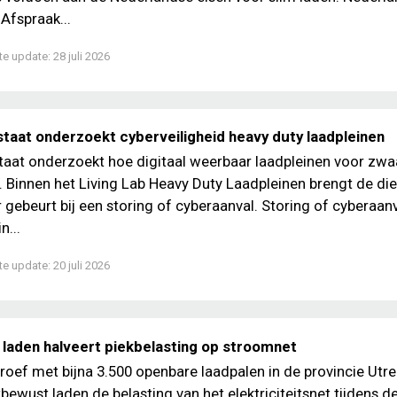
Afspraak...
te update:
28 juli 2026
staat onderzoekt cyberveiligheid heavy duty laadpleinen
taat onderzoekt hoe digitaal weerbaar laadpleinen voor zwa
n. Binnen het Living Lab Heavy Duty Laadpleinen brengt de die
r gebeurt bij een storing of cyberaanval. Storing of cyberaan
n...
te update:
20 juli 2026
laden halveert piekbelasting op stroomnet
roef met bijna 3.500 openbare laadpalen in de provincie Utre
tbewust laden de belasting van het elektriciteitsnet tijdens d