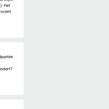
). Het
rocent
adpunten
andert?