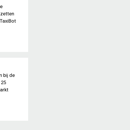
he
 zetten
 TaxiBot
 bij de
 25
arkt