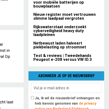
voor mobiele batterijen op
bouwplaatsen
Nieuw register moet vertrouwen
slimme laadpaal vergroten
Rijkswaterstaat onderzoekt
cyberveiligheid heavy duty
laadpleinen
Netbewust laden halveert
ar
piekbelasting op stroomnet
nst in
Test & reviews | Tweedehands
val Op
Peugeot e-208 versus VW ID.3
ABONNEER JE OP DE NIEUWSBRIEF
Ja, ik wil de nieuwsbrief ontvangen en
cht laat
heb kennis genomen van
de privacy
e
policy van Nederland Elektrisch
.