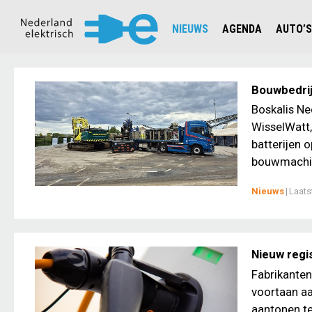
NIEUWS
AGENDA
AUTO’S
NIEUWSOVERZICHT
OVERZ
CIJFERS EN STATISTIEKEN E
AUTOT
Bouwbedrij
AANMELDEN NIEUWSBRIEF
JOUW V
Boskalis Ne
WisselWatt,
batterijen 
bouwmachin
Nieuws
|
Laats
Nieuw regi
Fabrikanten
voortaan aa
aantonen te