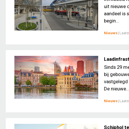
uit nieuwe 
aandeel is 
begin...
Nieuws
|
Laats
Laadinfrast
Sinds 29 me
bij gebouwen
vastgelegd 
De nieuwe..
Nieuws
|
Laats
Schiphol te