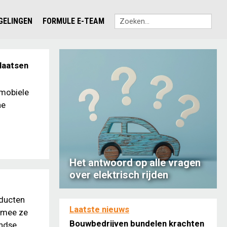
EGELINGEN
FORMULE E-TEAM
laatsen
 mobiele
he
Het antwoord op alle vragen
over elektrisch rijden
oducten
Laatste nieuws
armee ze
Bouwbedrijven bundelen krachten
andse