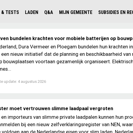
 & TESTS
LADEN
Q&A
MIJN GEMEENTE
SUBSIDIES EN R
ICHT PERSONENAUTO'S
WAAR KAN IK LADEN IN NEDERLAND?
ALLE Q&A'S
WAAR KAN IK LADEN?
V'S IN NEDERLAND
ESTS
LADEN IN HET BUITENLAND
KOSTEN & MODELLEN
KENNISLOKET GEMEENTEN
ven bundelen krachten voor mobiele batterijen op bouwp
OLGENDE AUTO ELEKTRISCH?
OPLADEN
VVE
derland, Dura Vermeer en Ploegam bundelen hun krachten in
 een nieuw initiatief dat de planning en beschikbaarheid van
SLIM LADEN
op bouwplaatsen voortaan gezamenlijk organiseert. Elektrisc
VEILIGHEID
es...
MILIEU
te update:
4 augustus 2026
AFSTAND
AUTODELEN
ster moet vertrouwen slimme laadpaal vergroten
 en importeurs van slimme private laadpalen kunnen hun pr
nmelden bij een nieuw zelfverklaringsregister van NEN, wa
 voldoen aan de Nederlandse eisen voor slim laden. Nederl