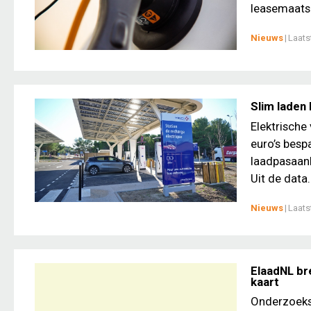
leasemaatsc
Nieuws
|
Laats
Slim laden 
Elektrische
euro’s bespa
laadpasaanb
Uit de data.
Nieuws
|
Laats
ElaadNL br
kaart
Onderzoeksi