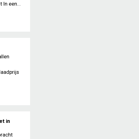
In een...
llen
laadprijs
t in
bracht