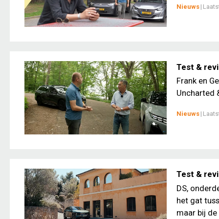
Nieuws
|
Laats
Test & rev
Frank en Ge
Uncharted &
Nieuws
|
Laats
Test & rev
DS, onderde
het gat tus
maar bij de