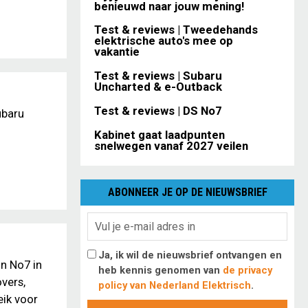
benieuwd naar jouw mening!
Test & reviews | Tweedehands
elektrische auto's mee op
vakantie
Test & reviews | Subaru
Uncharted & e-Outback
Test & reviews | DS No7
ubaru
Kabinet gaat laadpunten
snelwegen vanaf 2027 veilen
ABONNEER JE OP DE NIEUWSBRIEF
Ja, ik wil de nieuwsbrief ontvangen en
n No7 in
heb kennis genomen van
de privacy
vers,
policy van Nederland Elektrisch
.
eik voor