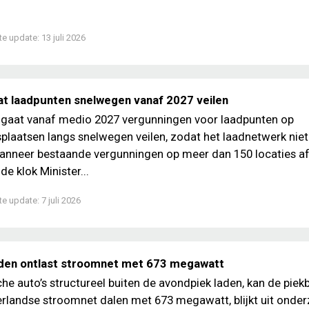
te update:
13 juli 2026
at laadpunten snelwegen vanaf 2027 veilen
 gaat vanaf medio 2027 vergunningen voor laadpunten op
plaatsen langs snelwegen veilen, zodat het laadnetwerk niet
anneer bestaande vergunningen op meer dan 150 locaties af
e klok Minister...
te update:
7 juli 2026
den ontlast stroomnet met 673 megawatt
sche auto’s structureel buiten de avondpiek laden, kan de piek
rlandse stroomnet dalen met 673 megawatt, blijkt uit onde