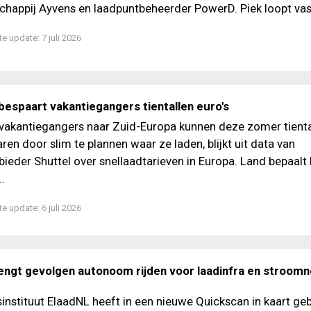
happij Ayvens en laadpuntbeheerder PowerD. Piek loopt vast 
te update:
7 juli 2026
bespaart vakantiegangers tientallen euro's
 vakantiegangers naar Zuid-Europa kunnen deze zomer tienta
ren door slim te plannen waar ze laden, blijkt uit data van
ieder Shuttel over snellaadtarieven in Europa. Land bepaalt 
..
te update:
6 juli 2026
engt gevolgen autonoom rijden voor laadinfra en stroomne
nstituut ElaadNL heeft in een nieuwe Quickscan in kaart ge