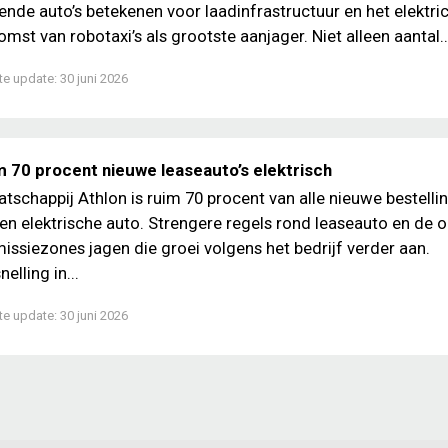
ende auto’s betekenen voor laadinfrastructuur en het elektrici
mst van robotaxi’s als grootste aanjager. Niet alleen aantal..
te update:
30 juni 2026
m 70 procent nieuwe leaseauto’s elektrisch
atschappij Athlon is ruim 70 procent van alle nieuwe bestelli
en elektrische auto. Strengere regels rond leaseauto en de
issiezones jagen die groei volgens het bedrijf verder aan.
lling in...
te update:
30 juni 2026