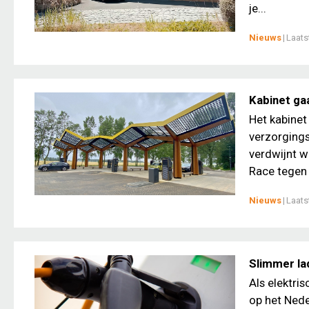
je...
Nieuws
|
Laats
Kabinet ga
Het kabinet
verzorgings
verdwijnt w
Race tegen d
Nieuws
|
Laats
Slimmer la
Als elektri
op het Nede