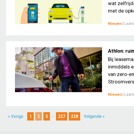
wat zelfrijd
met de opko
Nieuws
|
Laats
Athlon: rui
Bij leasema
inmiddels e
van zero-em
Stroomversne
Nieuws
|
Laats
...
« Vorige
1
2
3
227
228
Volgende »