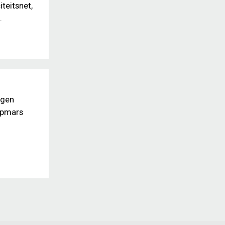
teitsnet,
.
ngen
 opmars