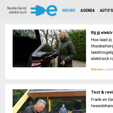
NIEUWS
AGENDA
AUTO’S
NIEUWSOVERZICHT
OVERZ
CIJFERS EN STATISTIEKEN E
AUTOT
Rij jij ele
AANMELDEN NIEUWSBRIEF
JOUW V
Hoe laad jij
thuisbatter
laadmogelij
elektrisch r
Nieuws
|
Laats
Test & rev
Frank en Ge
tweedehands