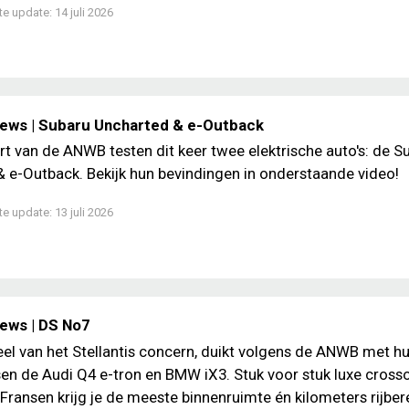
te update:
14 juli 2026
iews | Subaru Uncharted & e-Outback
rt van de ANWB testen dit keer twee elektrische auto's: de S
 e-Outback. Bekijk hun bevindingen in onderstaande video!
te update:
13 juli 2026
iews | DS No7
el van het Stellantis concern, duikt volgens de ANWB met hu
sen de Audi Q4 e-tron en BMW iX3. Stuk voor stuk luxe crosso
 Fransen krijg je de meeste binnenruimte én kilometers rijber