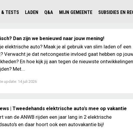
 & TESTS
LADEN
Q&A
MIJN GEMEENTE
SUBSIDIES EN R
ICHT PERSONENAUTO'S
WAAR KAN IK LADEN IN NEDERLAND?
ALLE Q&A'S
WAAR KAN IK LADEN?
V'S IN NEDERLAND
ESTS
LADEN IN HET BUITENLAND
KOSTEN & MODELLEN
KENNISLOKET GEMEENTEN
ktrisch? Dan zijn we benieuwd naar jouw mening!
OLGENDE AUTO ELEKTRISCH?
OPLADEN
VVE
 je elektrische auto? Maak je al gebruik van slim laden of een
ij? Verwacht je dat netcongestie invloed gaat hebben op jou
SLIM LADEN
kheden? En hoe kijk jij aan tegen de nieuwste ontwikkeling
VEILIGHEID
ijden? Met...
MILIEU
te update:
14 juli 2026
AFSTAND
AUTODELEN
iews | Tweedehands elektrische auto's mee op vakantie
rt van de ANWB rijden een jaar lang in 2 elektrische
auto's en daar hoort ook een autovakantie bij!