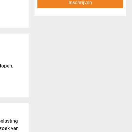
Inschrijven
lopen.
belasting
rzoek van