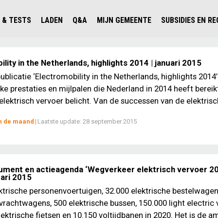
 & TESTS
LADEN
Q&A
MIJN GEMEENTE
SUBSIDIES EN R
ICHT PERSONENAUTO'S
WAAR KAN IK LADEN IN NEDERLAND?
ALLE Q&A'S
WAAR KAN IK LADEN?
V'S IN NEDERLAND
ESTS
LADEN IN HET BUITENLAND
KOSTEN & MODELLEN
KENNISLOKET GEMEENTEN
lity in the Netherlands, highlights 2014 | januari 2015
OLGENDE AUTO ELEKTRISCH?
OPLADEN
VVE
ublicatie ‘Electromobility in the Netherlands, highlights 201
jke prestaties en mijlpalen die Nederland in 2014 heeft bereik
SLIM LADEN
elektrisch vervoer belicht. Van de successen van de elektrisch
VEILIGHEID
an de maand
|
Laatste update:
28 september 2015
MILIEU
AFSTAND
AUTODELEN
ment en actieagenda ‘Wegverkeer elektrisch vervoer 2
uari 2015
ktrische personenvoertuigen, 32.000 elektrische bestelwagen
vrachtwagens, 500 elektrische bussen, 150.000 light electric 
ektrische fietsen en 10.150 voltijdbanen in 2020. Het is de am