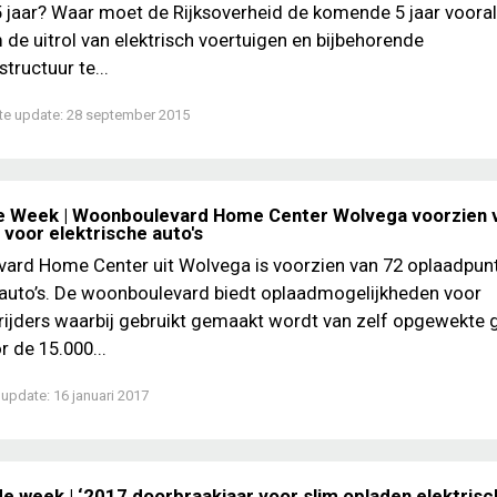
 jaar? Waar moet de Rijksoverheid de komende 5 jaar vooral
 de uitrol van elektrisch voertuigen en bijbehorende
tructuur te...
te update:
28 september 2015
e Week | Woonboulevard Home Center Wolvega voorzien 
 voor elektrische auto's
ard Home Center uit Wolvega is voorzien van 72 oplaadpun
 auto’s. De woonboulevard biedt oplaadmogelijkheden voor
 rijders waarbij gebruikt gemaakt wordt van zelf opgewekte
 de 15.000...
 update:
16 januari 2017
de week | ‘2017 doorbraakjaar voor slim opladen elektris