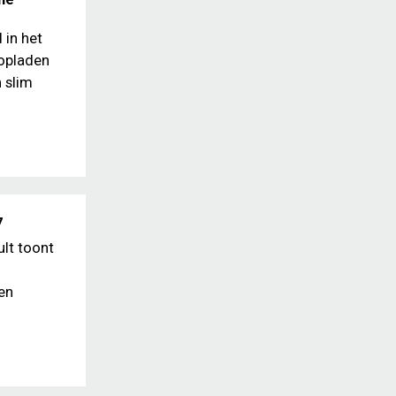
 in het
 opladen
 slim
7
ult toont
en