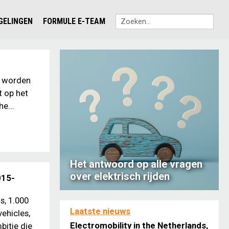
EGELINGEN
FORMULE E-TEAM
4’ worden
t op het
e...
Het antwoord op alle vragen
over elektrisch rijden
015-
s, 1.000
Laatste nieuws
vehicles,
Electromobility in the Netherlands,
bitie die