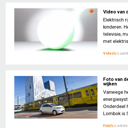
Video van d
Elektrisch 
kinderen. H
televisie, 
met elektris
Video's
|
Laats
Foto van d
wijken
Vanwege he
energiesyst
Onderdeel h
Lombok is S
Foto's
|
Laatste