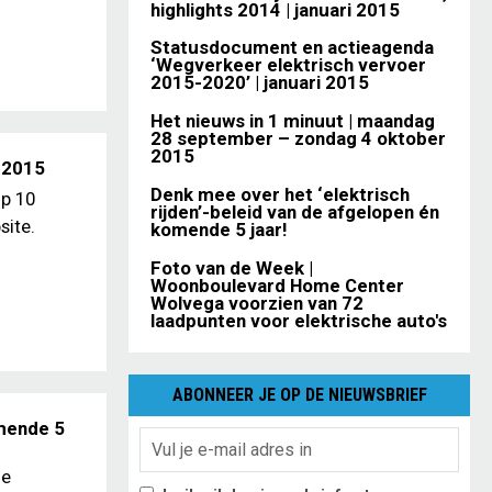
highlights 2014 | januari 2015
Statusdocument en actieagenda
‘Wegverkeer elektrisch vervoer
2015-2020’ | januari 2015
Het nieuws in 1 minuut | maandag
28 september – zondag 4 oktober
2015
 2015
Denk mee over het ‘elektrisch
op 10
rijden’-beleid van de afgelopen én
site.
komende 5 jaar!
Foto van de Week |
Woonboulevard Home Center
Wolvega voorzien van 72
laadpunten voor elektrische auto's
ABONNEER JE OP DE NIEUWSBRIEF
omende 5
de