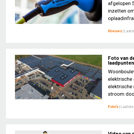
afgelopen 5
inzetten om
oplaadinfras
Nieuws
|
Laats
Foto van d
laadpunten
Woonboulev
elektrische
elektrische
stroom door
Foto's
|
Laatste
Video van 