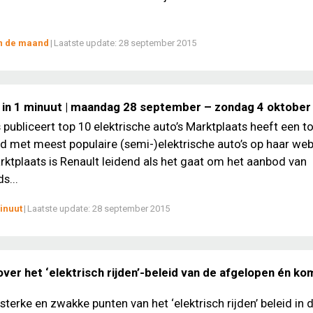
an de maand
|
Laatste update:
28 september 2015
 in 1 minuut | maandag 28 september – zondag 4 oktober
 publiceert top 10 elektrische auto’s Marktplaats heeft een t
d met meest populaire (semi-)elektrische auto’s op haar web
ktplaats is Renault leidend als het gaat om het aanbod van
s...
inuut
|
Laatste update:
28 september 2015
ver het ‘elektrisch rijden’-beleid van de afgelopen én k
sterke en zwakke punten van het ‘elektrisch rijden’ beleid in 