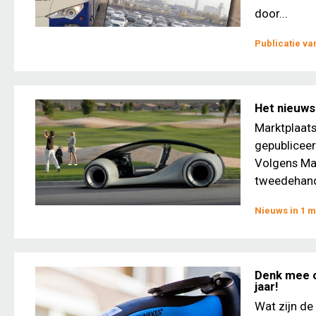
door...
Publicatie v
Het nieuws
Marktplaats
gepubliceer
Volgens Mar
tweedehand
Nieuws in 1 m
Denk mee o
jaar!
Wat zijn de 