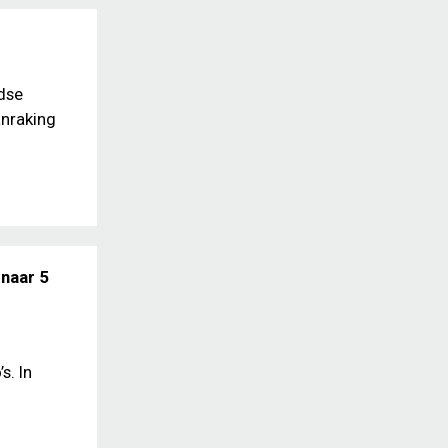
ndse
anraking
 naar 5
s. In