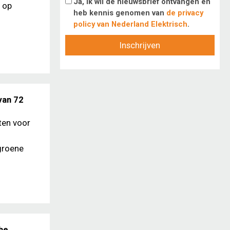
Ja, ik wil de nieuwsbrief ontvangen en
 op
heb kennis genomen van
de privacy
policy van Nederland Elektrisch
.
Inschrijven
van 72
ten voor
 groene
che