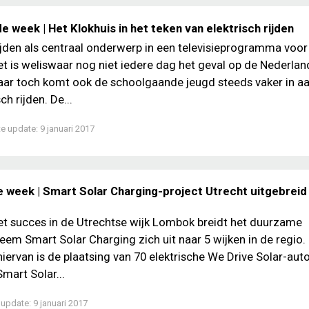
e week | Het Klokhuis in het teken van elektrisch rijden
rijden als centraal onderwerp in een televisieprogramma voor
et is weliswaar nog niet iedere dag het geval op de Nederla
maar toch komt ook de schoolgaande jeugd steeds vaker in a
ch rijden. De...
te update:
9 januari 2017
e week | Smart Solar Charging-project Utrecht uitgebreid
t succes in de Utrechtse wijk Lombok breidt het duurzame
eem Smart Solar Charging zich uit naar 5 wijken in de regio.
iervan is de plaatsing van 70 elektrische We Drive Solar-auto’
mart Solar...
 update:
9 januari 2017