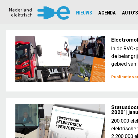
NIEUWS
AGENDA
AUTO’S
NIEUWSOVERZICHT
OVERZ
CIJFERS EN STATISTIEKEN E
AUTOT
Electromobi
AANMELDEN NIEUWSBRIEF
JOUW V
In de RVO-p
de belangri
gebied van 
Publicatie v
Statusdocu
2020’ | jan
200.000 ele
elektrische 
2.200.000 el