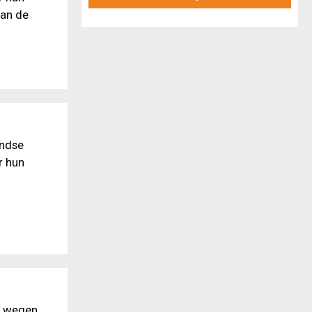
van de
andse
r hun
e wegen.