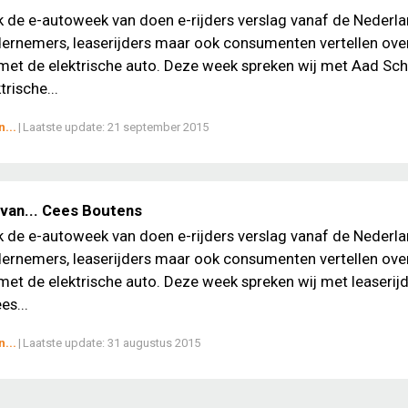
ek de e-autoweek van doen e-rijders verslag vanaf de Nederl
ernemers, leaserijders maar ook consumenten vertellen ove
met de elektrische auto. Deze week spreken wij met Aad Sc
trische...
...
|
Laatste update:
21 september 2015
van... Cees Boutens
ek de e-autoweek van doen e-rijders verslag vanaf de Nederl
ernemers, leaserijders maar ook consumenten vertellen ove
met de elektrische auto. Deze week spreken wij met leaserij
es...
...
|
Laatste update:
31 augustus 2015