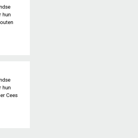
andse
r hun
houten
andse
r hun
der Cees