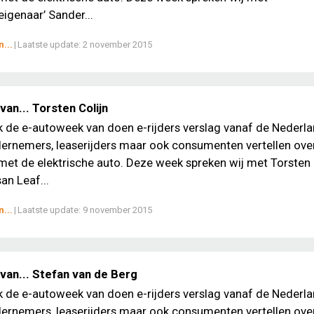
genaar’ Sander...
...
|
Laatste update:
2 november 2015
an... Torsten Colijn
ek de e-autoweek van doen e-rijders verslag vanaf de Nederl
ernemers, leaserijders maar ook consumenten vertellen ove
met de elektrische auto. Deze week spreken wij met Torsten 
an Leaf...
...
|
Laatste update:
9 november 2015
van... Stefan van de Berg
ek de e-autoweek van doen e-rijders verslag vanaf de Nederl
ernemers, leaserijders maar ook consumenten vertellen ove