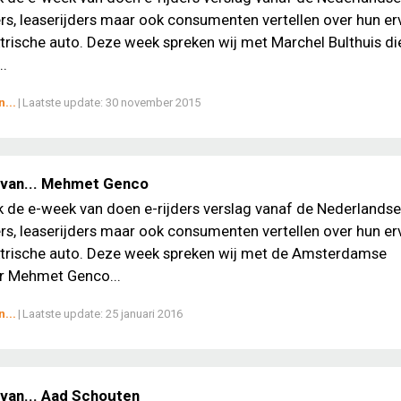
, leaserijders maar ook consumenten vertellen over hun er
trische auto. Deze week spreken wij met Marchel Bulthuis die
..
...
|
Laatste update:
30 november 2015
 van... Mehmet Genco
ek de e-week van doen e-rijders verslag vanaf de Nederlands
, leaserijders maar ook consumenten vertellen over hun er
ktrische auto. Deze week spreken wij met de Amsterdamse
 Mehmet Genco...
...
|
Laatste update:
25 januari 2016
van... Aad Schouten