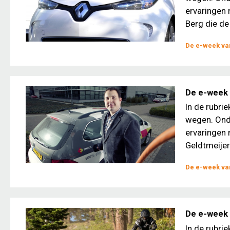
ervaringen 
Berg die de 
De e-week van
De e-week 
In de rubri
wegen. Ond
ervaringen 
Geldtmeijer
De e-week van
De e-week 
In de rubri