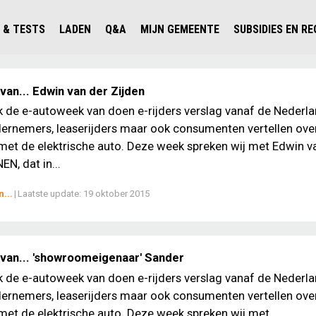
 & TESTS
LADEN
Q&A
MIJN GEMEENTE
SUBSIDIES EN R
ICHT PERSONENAUTO'S
WAAR KAN IK LADEN IN NEDERLAND?
ALLE Q&A'S
WAAR KAN IK LADEN?
V'S IN NEDERLAND
ESTS
LADEN IN HET BUITENLAND
KOSTEN & MODELLEN
KENNISLOKET GEMEENTEN
an... Edwin van der Zijden
OLGENDE AUTO ELEKTRISCH?
OPLADEN
VVE
ek de e-autoweek van doen e-rijders verslag vanaf de Nederl
ernemers, leaserijders maar ook consumenten vertellen ove
SLIM LADEN
met de elektrische auto. Deze week spreken wij met Edwin v
VEILIGHEID
EN, dat in...
MILIEU
...
|
Laatste update:
19 oktober 2015
AFSTAND
AUTODELEN
van... 'showroomeigenaar' Sander
ek de e-autoweek van doen e-rijders verslag vanaf de Nederl
ernemers, leaserijders maar ook consumenten vertellen ove
met de elektrische auto. Deze week spreken wij met