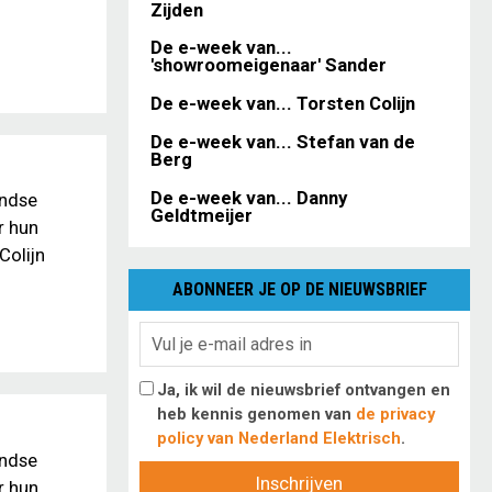
Zijden
De e-week van...
'showroomeigenaar' Sander
De e-week van... Torsten Colijn
De e-week van... Stefan van de
Berg
De e-week van... Danny
andse
Geldtmeijer
r hun
Colijn
ABONNEER JE OP DE NIEUWSBRIEF
Ja, ik wil de nieuwsbrief ontvangen en
heb kennis genomen van
de privacy
policy van Nederland Elektrisch
.
andse
Inschrijven
r hun