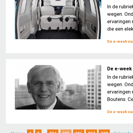
In de rubri
wegen. Ond
ervaringen 
die een elek
De e-week van
De e-week 
In de rubri
wegen. Ond
ervaringen 
Boutens. Ce
De e-week van
...