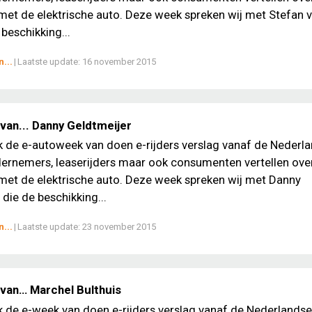
met de elektrische auto. Deze week spreken wij met Stefan 
beschikking...
...
|
Laatste update:
16 november 2015
van... Danny Geldtmeijer
ek de e-autoweek van doen e-rijders verslag vanaf de Nederl
ernemers, leaserijders maar ook consumenten vertellen ove
met de elektrische auto. Deze week spreken wij met Danny
 die de beschikking...
...
|
Laatste update:
23 november 2015
van… Marchel Bulthuis
ek de e-week van doen e-rijders verslag vanaf de Nederlands