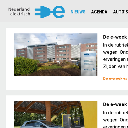
NIEUWS
AGENDA
AUTO’S
NIEUWSOVERZICHT
OVERZ
CIJFERS EN STATISTIEKEN E
AUTOT
De e-week v
AANMELDEN NIEUWSBRIEF
JOUW V
In de rubri
wegen. Ond
ervaringen 
Zijden van N
De e-week van
De e-week 
In de rubri
wegen. Ond
ervaringen 