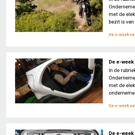
Ondernemers
met de elek
bezit is van.
De e-week van
De e-week
In de rubri
Ondernemers
met de ele
ondernemer
De e-week van
De e-week 