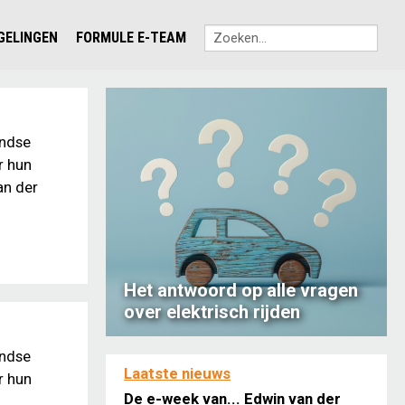
EGELINGEN
FORMULE E-TEAM
andse
r hun
an der
Het antwoord op alle vragen
over elektrisch rijden
andse
Laatste nieuws
r hun
De e-week van... Edwin van der