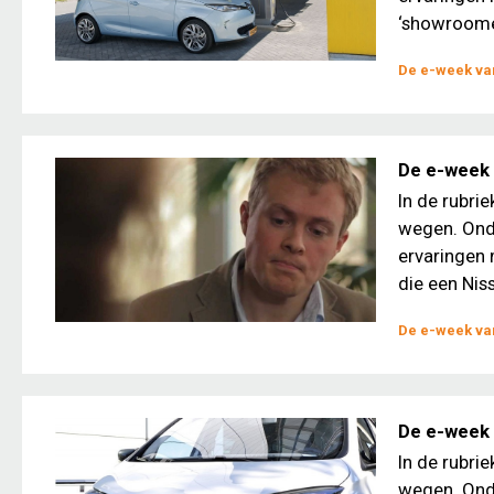
‘showroomei
De e-week van
De e-week v
In de rubri
wegen. Ond
ervaringen 
die een Niss
De e-week van
De e-week 
In de rubri
wegen. Ond