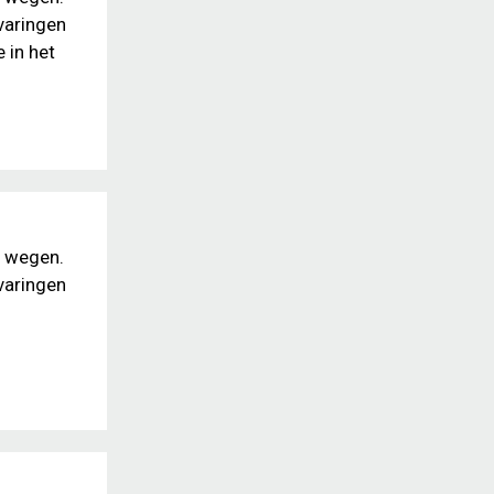
varingen
 in het
e wegen.
varingen