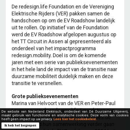
De redesign.life Foundation en de Vereniging
Elektrische Rijders (VER) pakken samen de
handschoen op om de EV Roadshow landelijk
uit te rollen. Op initiatief van de Foundation
werd de EV Roadshow afgelopen augustus op
het TT Circuit in Assen al gepresenteerd als
onderdeel van het impactprogramma
redesign.mobility. Doel is om de komende
jaren met een serie van publieksevenementen
in het hele land de impact van de transitie naar
duurzame mobiliteit duidelijk maken en deze
transitie te versnellen.
Grote publieksevenementen
Marina van Helvoort van de VER en Peter-Paul
Laumans van de redesign.life Foundation zijn
De website van Nederland Elektrisch, onderdeel van Dé Duurzame Uitgeverij,
maakt gebruik van functionele en analytische cookies. Deze vorm van cookies
overeengekomen dat beide organisaties de
heeft geen impact op uw privacy.
Lees hier het cookiebeleid.
komende tijd hun samenwerking verder gaan
Ik heb het begrepen