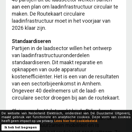
aan een plan om laadinfrastructuur circulair te
maken. De Routekaart circulaire
laadinfrastructuur moet in het voorjaar van
2026 klaar zijn.
Standaardiseren
Partijen in de laadsector willen het ontwerp
van laadinfrastructuuronderdelen
standaardiseren. Dit maakt reparatie en
opknappen van oude apparatuur
kostenefficiënter. Het is een van de resultaten
van een sectorbijeenkomst in Arnhem.
Ongeveer 40 deelnemers uit de laad- en
circulaire sector droegen bij aan de routekaart.
Claire van der Hulst werkt bij de Rijksdienst
De website van Nederland Elektrisch, onderdeel van Dé Duurzame Uitgeverij,
voor Ondernemend Nederland (RVO) aan de
maakt gebruik van functionele en analytische cookies. Deze vorm van cookies
heeft geen impact op uw privacy.
Lees hier het cookiebeleid.
opgave Verduurzamen mobiliteit en is
Ik heb het begrepen