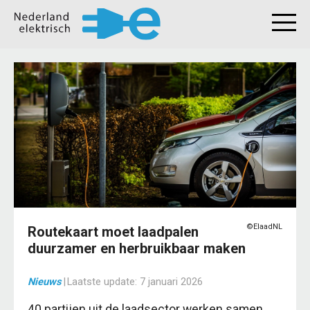
©ElaadNL
Routekaart moet laadpalen
duurzamer en herbruikbaar maken
Nieuws
|
Laatste update:
7 januari 2026
40 partijen uit de laadsector werken samen