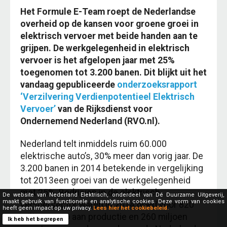
Het Formule E-Team roept de Nederlandse
overheid op de kansen voor groene groei in
elektrisch vervoer met beide handen aan te
grijpen. De werkgelegenheid in elektrisch
vervoer is het afgelopen jaar met 25%
toegenomen tot 3.200 banen. Dit blijkt uit het
vandaag gepubliceerde
onderzoeksrapport
‘Verzilvering Verdienpotentieel Elektrisch
Vervoer’
van de Rijksdienst voor
Ondernemend Nederland (RVO.nl).
Nederland telt inmiddels ruim 60.000
elektrische auto’s, 30% meer dan vorig jaar. De
3.200 banen in 2014 betekende in vergelijking
tot 2013een groei van de werkgelegenheid
met 25%. Bedrijven in de elektrisch
De website van Nederland Elektrisch, onderdeel van Dé Duurzame Uitgeverij,
maakt gebruik van functionele en analytische cookies. Deze vorm van cookies
vervoersector waren in 2014 goed voor 820
heeft geen impact op uw privacy.
Lees hier het cookiebeleid.
miljoen euro aan productie en 260 miljoen
Ik heb het begrepen