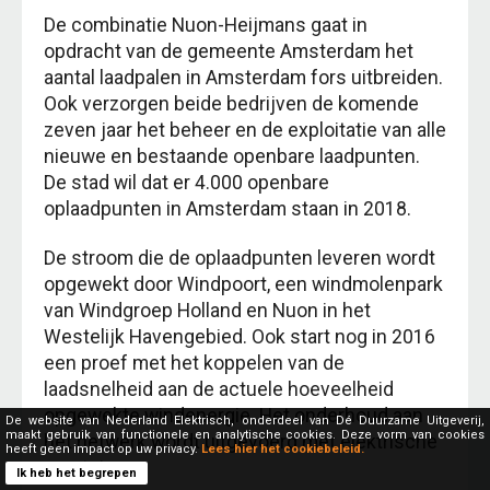
De combinatie Nuon-Heijmans gaat in
opdracht van de gemeente Amsterdam het
aantal laadpalen in Amsterdam fors uitbreiden.
Ook verzorgen beide bedrijven de komende
zeven jaar het beheer en de exploitatie van alle
nieuwe en bestaande openbare laadpunten.
De stad wil dat er 4.000 openbare
oplaadpunten in Amsterdam staan in 2018.
De stroom die de oplaadpunten leveren wordt
opgewekt door Windpoort, een windmolenpark
van Windgroep Holland en Nuon in het
Westelijk Havengebied. Ook start nog in 2016
een proef met het koppelen van de
laadsnelheid aan de actuele hoeveelheid
opgewekte windenergie. Het onderhoud aan
De website van Nederland Elektrisch, onderdeel van Dé Duurzame Uitgeverij,
maakt gebruik van functionele en analytische cookies. Deze vorm van cookies
het netwerk wordt uitgevoerd met elektrische
heeft geen impact op uw privacy.
Lees hier het cookiebeleid.
voertuigen.
Ik heb het begrepen