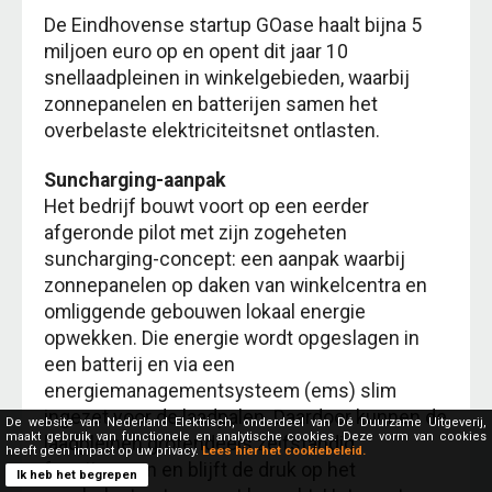
De Eindhovense startup GOase haalt bijna 5
miljoen euro op en opent dit jaar 10
snellaadpleinen in winkelgebieden, waarbij
zonnepanelen en batterijen samen het
overbelaste elektriciteitsnet ontlasten.
Suncharging-aanpak
Het bedrijf bouwt voort op een eerder
afgeronde pilot met zijn zogeheten
suncharging-concept: een aanpak waarbij
zonnepanelen op daken van winkelcentra en
omliggende gebouwen lokaal energie
opwekken. Die energie wordt opgeslagen in
een batterij en via een
energiemanagementsysteem (ems) slim
ingezet voor de laadpalen. Daardoor kunnen de
De website van Nederland Elektrisch, onderdeel van Dé Duurzame Uitgeverij,
maakt gebruik van functionele en analytische cookies. Deze vorm van cookies
laadpleinen grotendeels zelfstandig
heeft geen impact op uw privacy.
Lees hier het cookiebeleid.
functioneren en blijft de druk op het
Ik heb het begrepen