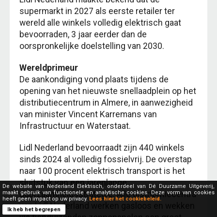
supermarkt in 2027 als eerste retailer ter
wereld alle winkels volledig elektrisch gaat
bevoorraden, 3 jaar eerder dan de
oorspronkelijke doelstelling van 2030.
Wereldprimeur
De aankondiging vond plaats tijdens de
opening van het nieuwste snellaadplein op het
distributiecentrum in Almere, in aanwezigheid
van minister Vincent Karremans van
Infrastructuur en Waterstaat.
Lidl Nederland bevoorraadt zijn 440 winkels
sinds 2024 al volledig fossielvrij. De overstap
naar 100 procent elektrisch transport is het
sluitstuk van een jarenlange
De website van Nederland Elektrisch, onderdeel van Dé Duurzame Uitgeverij,
duurzaamheidsstrategie. Alle distributiecentra
maakt gebruik van functionele en analytische cookies. Deze vorm van cookies
heeft geen impact op uw privacy.
Lees hier het cookiebeleid.
van Lidl Nederland werken gasloos en wekken
Ik heb het begrepen