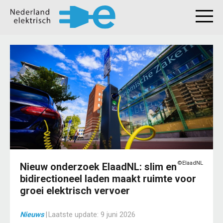
©ElaadNL
Nieuw onderzoek ElaadNL: slim en
bidirectioneel laden maakt ruimte voor
groei elektrisch vervoer
Nieuws
|
Laatste update:
9 juni 2026