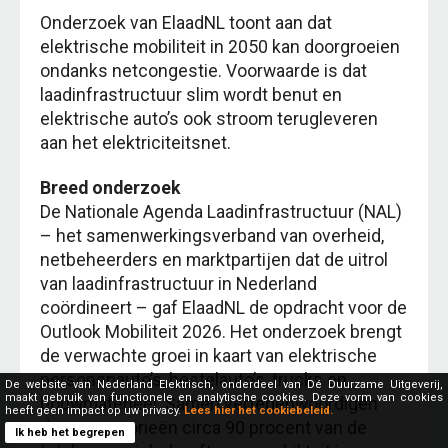
Onderzoek van ElaadNL toont aan dat
elektrische mobiliteit in 2050 kan doorgroeien
ondanks netcongestie. Voorwaarde is dat
laadinfrastructuur slim wordt benut en
elektrische auto’s ook stroom terugleveren
aan het elektriciteitsnet.
Breed onderzoek
De Nationale Agenda Laadinfrastructuur (NAL)
– het samenwerkingsverband van overheid,
netbeheerders en marktpartijen dat de uitrol
van laadinfrastructuur in Nederland
coördineert – gaf ElaadNL de opdracht voor de
Outlook Mobiliteit 2026. Het onderzoek brengt
de verwachte groei in kaart van elektrische
personenauto’s, bestelauto’s, trucks en
De website van Nederland Elektrisch, onderdeel van Dé Duurzame Uitgeverij,
maakt gebruik van functionele en analytische cookies. Deze vorm van cookies
bouwmaterieel. Samen vertegenwoordigen
heeft geen impact op uw privacy.
Lees hier het cookiebeleid.
deze categorieën circa 90 procent van de
Ik heb het begrepen