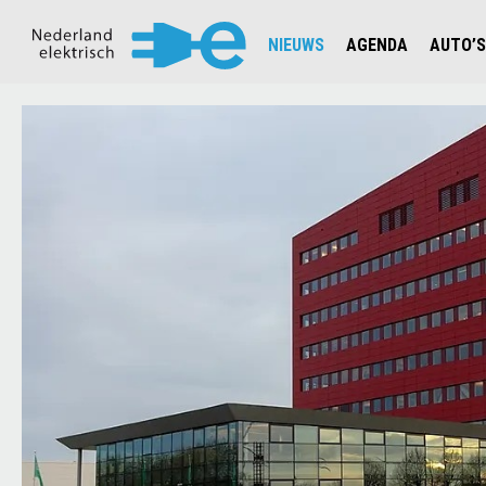
NIEUWS
AGENDA
AUTO’S
NIEUWSOVERZICHT
OVERZ
CIJFERS EN STATISTIEKEN E
AUTOT
AANMELDEN NIEUWSBRIEF
JOUW V