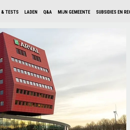
 & TESTS
LADEN
Q&A
MIJN GEMEENTE
SUBSIDIES EN R
ICHT PERSONENAUTO'S
WAAR KAN IK LADEN IN NEDERLAND?
ALLE Q&A'S
WAAR KAN IK LADEN?
V'S IN NEDERLAND
ESTS
LADEN IN HET BUITENLAND
KOSTEN & MODELLEN
KENNISLOKET GEMEENTEN
OLGENDE AUTO ELEKTRISCH?
OPLADEN
VVE
SLIM LADEN
VEILIGHEID
MILIEU
AFSTAND
AUTODELEN