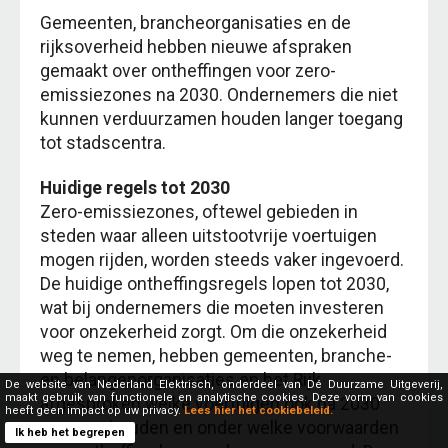
Gemeenten, brancheorganisaties en de
rijksoverheid hebben nieuwe afspraken
gemaakt over ontheffingen voor zero-
emissiezones na 2030. Ondernemers die niet
kunnen verduurzamen houden langer toegang
tot stadscentra.
Huidige regels tot 2030
Zero-emissiezones, oftewel gebieden in
steden waar alleen uitstootvrije voertuigen
mogen rijden, worden steeds vaker ingevoerd.
De huidige ontheffingsregels lopen tot 2030,
wat bij ondernemers die moeten investeren
voor onzekerheid zorgt. Om die onzekerheid
weg te nemen, hebben gemeenten, branche-
en belangenorganisaties en het Rijk
De website van Nederland Elektrisch, onderdeel van Dé Duurzame Uitgeverij,
maakt gebruik van functionele en analytische cookies. Deze vorm van cookies
afgesproken welke voertuigen ook na 2030
heeft geen impact op uw privacy.
Lees hier het cookiebeleid.
toegang houden en onder welke voorwaarden
Ik heb het begrepen