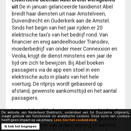
uit
De in januari gelanceerde taxidienst Abel
breidt haar diensten uit naar Amstelveen,
Duivendrecht en Ouderkerk aan de Amstel.
Sinds het begin van het jaar rijden er 20
elektrische taxi’s van het bedrijf rond. Van
financier en enig aandeelhouder Transdev,
moederbedrijf van onder meer Connexxion en
Veolia, krijgt de dienst minstens een jaar de
tijd om zich te bewijzen. Bij Abel boeken
passagiers via de app een stoel in een
elektrische auto in plaats van het hele
voertuig. De ritprijs wordt gebaseerd op
afstand, gewenste aankomsttijd en het aantal
passagiers.
Maastricht wil iedere 300 meter een laadpaal
De website van Nederland Elektrisch, onderdeel van Dé Duurzame Uitgeverij,
maakt gebruik van functionele en analytische cookies. Deze vorm van cookies
Als het aan de gemeente Maastricht ligt komt
heeft geen impact op uw privacy.
Lees hier het cookiebeleid.
er op 300 meter van iedere woning of kantoor
Ik heb het begrepen