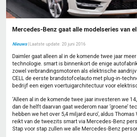
Mercedes-Benz gaat alle modelseries van el
Nieuws
|
Laatste update:
20 juni 2016
Daimler gaat alleen al in de komende twee jaar meer 
technologie. smart is binnenkort de enige autofabri
zowel verbrandingsmotoren als elektrische aandrijv
CELL de eerste brandstofcelauto met plug-in-techno
bedrijf een eigen voertuigarchitectuur voor elektris
‘Alleen al in de komende twee jaar investeren we 14
dan de helft daarvan gaat wederom naar ‘groene’ te
hebben we het over 5,4 miljard euro’, aldus Thomas
reikt van de tweezits smart via Mercedes-Benz per
Stap voor stap zullen we alle Mercedes-Benz persone