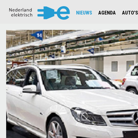
NIEUWS
AGENDA
AUTO’S
NIEUWSOVERZICHT
OVERZ
CIJFERS EN STATISTIEKEN E
AUTOT
AANMELDEN NIEUWSBRIEF
JOUW V