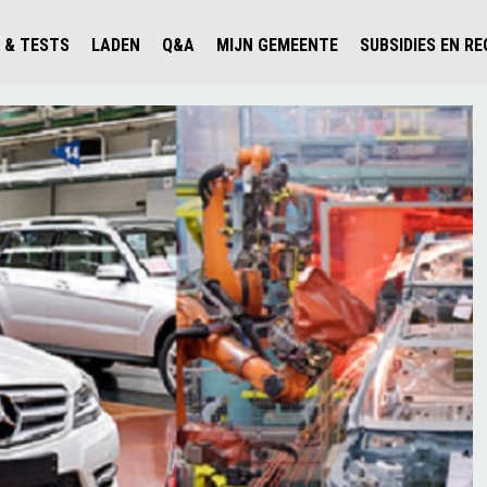
 & TESTS
LADEN
Q&A
MIJN GEMEENTE
SUBSIDIES EN R
ICHT PERSONENAUTO'S
WAAR KAN IK LADEN IN NEDERLAND?
ALLE Q&A'S
WAAR KAN IK LADEN?
V'S IN NEDERLAND
ESTS
LADEN IN HET BUITENLAND
KOSTEN & MODELLEN
KENNISLOKET GEMEENTEN
OLGENDE AUTO ELEKTRISCH?
OPLADEN
VVE
SLIM LADEN
VEILIGHEID
MILIEU
AFSTAND
AUTODELEN