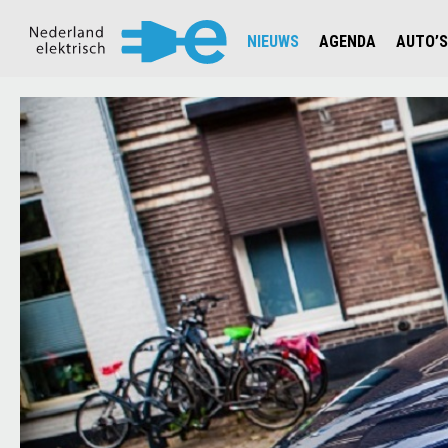
NIEUWS
AGENDA
AUTO’S
NIEUWSOVERZICHT
OVERZ
CIJFERS EN STATISTIEKEN E
AUTOT
AANMELDEN NIEUWSBRIEF
JOUW V