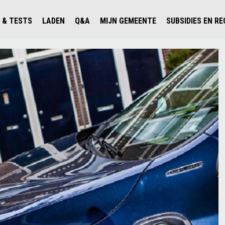
 & TESTS
LADEN
Q&A
MIJN GEMEENTE
SUBSIDIES EN R
ICHT PERSONENAUTO'S
WAAR KAN IK LADEN IN NEDERLAND?
ALLE Q&A'S
WAAR KAN IK LADEN?
V'S IN NEDERLAND
ESTS
LADEN IN HET BUITENLAND
KOSTEN & MODELLEN
KENNISLOKET GEMEENTEN
OLGENDE AUTO ELEKTRISCH?
OPLADEN
VVE
SLIM LADEN
VEILIGHEID
MILIEU
AFSTAND
AUTODELEN