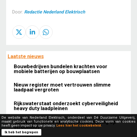
Door:
Redactie Nederland Elektrisch
Laatste nieuws
Bouwbedrijven bundelen krachten voor
mobiele batterijen op bouwplaatsen
Nieuw register moet vertrouwen slimme
laadpaal vergroten
Rijkswaterstaat onderzoekt cyberveiligheid
heavy duty laadpleinen
De website van Nederland Elektrisch, onderdeel van Dé Duurzame Uitgeverij,
Netbewust laden halveert piekbelasting op
maakt gebruik van functionele en analytische cookies. Deze vorm van cookies
heeft geen impact op uw privacy.
Lees hier het cookiebeleid.
stroomnet
Ik heb het begrepen