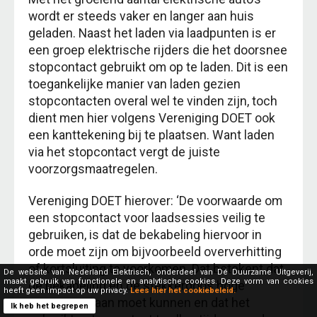
wordt er steeds vaker en langer aan huis
geladen. Naast het laden via laadpunten is er
een groep elektrische rijders die het doorsnee
stopcontact gebruikt om op te laden. Dit is een
toegankelijke manier van laden gezien
stopcontacten overal wel te vinden zijn, toch
dient men hier volgens Vereniging DOET ook
een kanttekening bij te plaatsen. Want laden
via het stopcontact vergt de juiste
voorzorgsmaatregelen.
Vereniging DOET hierover: ‘De voorwaarde om
een stopcontact voor laadsessies veilig te
gebruiken, is dat de bekabeling hiervoor in
orde moet zijn om bijvoorbeeld oververhitting
of kortsluiting te voorkomen. Dat betekent dat
De website van Nederland Elektrisch, onderdeel van Dé Duurzame Uitgeverij,
maakt gebruik van functionele en analytische cookies. Deze vorm van cookies
de bekabeling en de stekkerdoos hoge
heeft geen impact op uw privacy.
Lees hier het cookiebeleid.
vermogens aan moet kunnen en dat het
Ik heb het begrepen