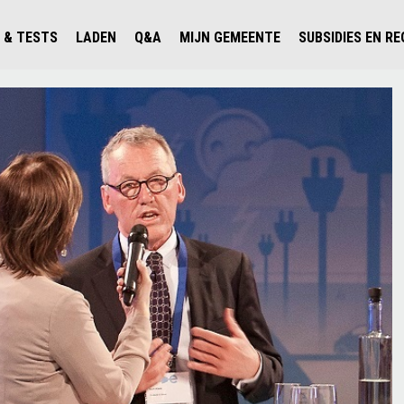
 & TESTS
LADEN
Q&A
MIJN GEMEENTE
SUBSIDIES EN R
ICHT PERSONENAUTO'S
WAAR KAN IK LADEN IN NEDERLAND?
ALLE Q&A'S
WAAR KAN IK LADEN?
V'S IN NEDERLAND
ESTS
LADEN IN HET BUITENLAND
KOSTEN & MODELLEN
KENNISLOKET GEMEENTEN
OLGENDE AUTO ELEKTRISCH?
OPLADEN
VVE
SLIM LADEN
VEILIGHEID
MILIEU
AFSTAND
AUTODELEN