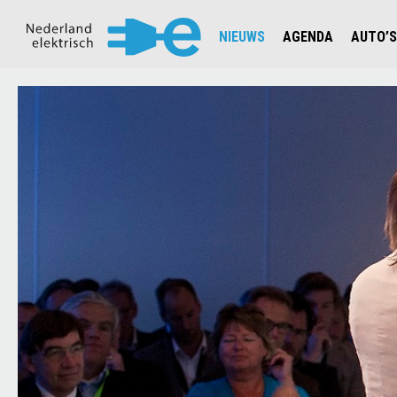
NIEUWS
AGENDA
AUTO’S
NIEUWSOVERZICHT
OVERZ
CIJFERS EN STATISTIEKEN E
AUTOT
AANMELDEN NIEUWSBRIEF
JOUW V