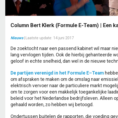
Column Bert Klerk (Formule E-Team) | Een k
Nieuws
|
Laatste update:
14 juni 2017
De zoektocht naar een passend kabinet wil maar ni
lang vervlogen tijden. Ook de hierbij gehanteerde w
geloof in echte snelheid, dan wel in de nieuwe tech
De partijen verenigd in het Formule E–Team
hebben
om afspraken te maken om de omslag naar emissielo
elektrisch vervoer naar de particuliere markt mogeli
om te zorgen voor een makkelijk toegankelijke laad
beleid voor het Nederlandse bedrijfsleven. Alleen o
gehaald worden, zo hebben wij betoogd.
Ondertussen buitelen de rapporten, die voeding ge