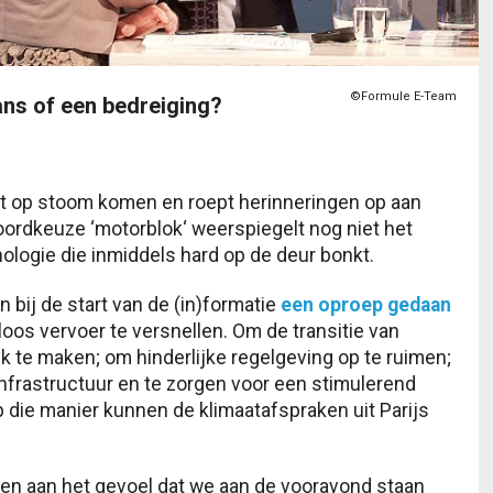
©Formule E-Team
ans of een bedreiging?
et op stoom komen en roept herinneringen op aan
oordkeuze ‘motorblok‘ weerspiegelt nog niet het
nologie die inmiddels hard op de deur bonkt.
 bij de start van de (in)formatie
een oproep gedaan
os vervoer te versnellen. Om de transitie van
jk te maken; om hinderlijke regelgeving op te ruimen;
infrastructuur en te zorgen voor een stimulerend
p die manier kunnen de klimaatafspraken uit Parijs
ven aan het gevoel dat we aan de vooravond staan