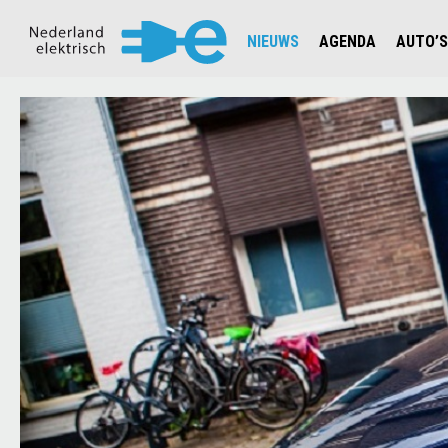
NIEUWS
AGENDA
AUTO’S
NIEUWSOVERZICHT
OVERZ
CIJFERS EN STATISTIEKEN E
AUTOT
AANMELDEN NIEUWSBRIEF
JOUW V