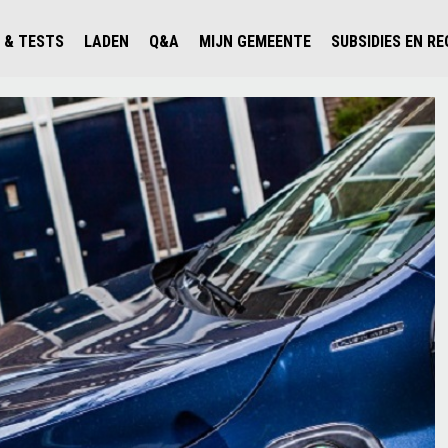
 & TESTS
LADEN
Q&A
MIJN GEMEENTE
SUBSIDIES EN R
ICHT PERSONENAUTO'S
WAAR KAN IK LADEN IN NEDERLAND?
ALLE Q&A'S
WAAR KAN IK LADEN?
V'S IN NEDERLAND
ESTS
LADEN IN HET BUITENLAND
KOSTEN & MODELLEN
KENNISLOKET GEMEENTEN
OLGENDE AUTO ELEKTRISCH?
OPLADEN
VVE
SLIM LADEN
VEILIGHEID
MILIEU
AFSTAND
AUTODELEN