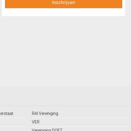
Inschrijven
terstaat
RAI Vereniging
VER
Vereniging DOET