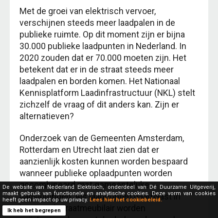
Met de groei van elektrisch vervoer,
verschijnen steeds meer laadpalen in de
publieke ruimte. Op dit moment zijn er bijna
30.000 publieke laadpunten in Nederland. In
2020 zouden dat er 70.000 moeten zijn. Het
betekent dat er in de straat steeds meer
laadpalen en borden komen. Het Nationaal
Kennisplatform Laadinfrastructuur (NKL) stelt
zichzelf de vraag of dit anders kan. Zijn er
alternatieven?
Onderzoek van de Gemeenten Amsterdam,
Rotterdam en Utrecht laat zien dat er
aanzienlijk kosten kunnen worden bespaard
wanneer publieke oplaadpunten worden
gecombineerd met gemeentelijke
De website van Nederland Elektrisch, onderdeel van Dé Duurzame Uitgeverij,
maakt gebruik van functionele en analytische cookies. Deze vorm van cookies
aansluitingen. Als laadpunten daarnaast in
heeft geen impact op uw privacy.
Lees hier het cookiebeleid.
bestaand straatmeubilair worden
Ik heb het begrepen