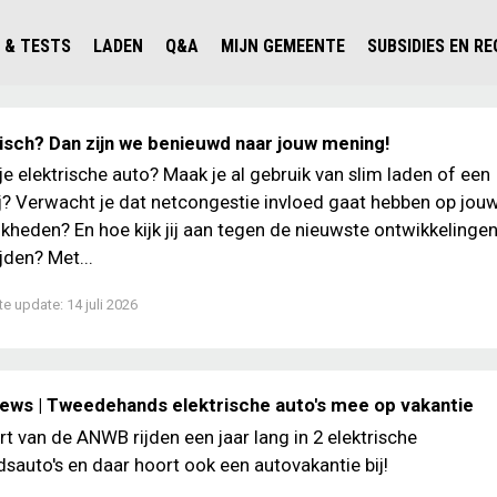
 & TESTS
LADEN
Q&A
MIJN GEMEENTE
SUBSIDIES EN R
ICHT PERSONENAUTO'S
WAAR KAN IK LADEN IN NEDERLAND?
ALLE Q&A'S
WAAR KAN IK LADEN?
V'S IN NEDERLAND
ESTS
LADEN IN HET BUITENLAND
KOSTEN & MODELLEN
KENNISLOKET GEMEENTEN
ktrisch? Dan zijn we benieuwd naar jouw mening!
OLGENDE AUTO ELEKTRISCH?
OPLADEN
VVE
 je elektrische auto? Maak je al gebruik van slim laden of een
ij? Verwacht je dat netcongestie invloed gaat hebben op jou
SLIM LADEN
kheden? En hoe kijk jij aan tegen de nieuwste ontwikkeling
VEILIGHEID
ijden? Met...
MILIEU
te update:
14 juli 2026
AFSTAND
AUTODELEN
iews | Tweedehands elektrische auto's mee op vakantie
rt van de ANWB rijden een jaar lang in 2 elektrische
auto's en daar hoort ook een autovakantie bij!