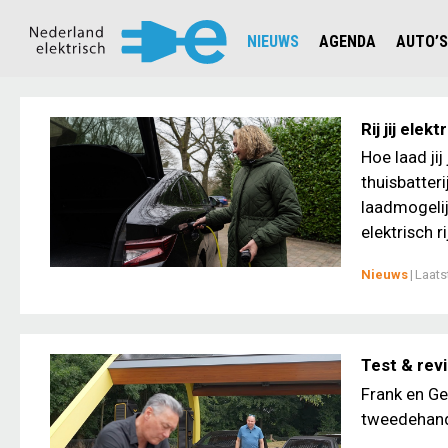
NIEUWS
AGENDA
AUTO’S
NIEUWSOVERZICHT
OVERZ
CIJFERS EN STATISTIEKEN E
AUTOT
Rij jij ele
AANMELDEN NIEUWSBRIEF
JOUW V
Hoe laad jij
thuisbatter
laadmogelij
elektrisch r
Nieuws
|
Laats
Test & rev
Frank en Ge
tweedehands