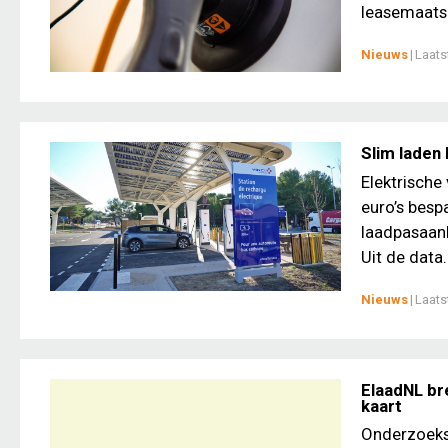
leasemaatsc
Nieuws
|
Laats
Slim laden 
Elektrische
euro’s bespa
laadpasaanb
Uit de data.
Nieuws
|
Laats
ElaadNL br
kaart
Onderzoeksi