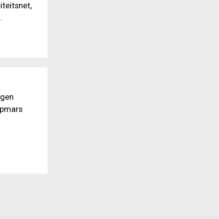
teitsnet,
.
ngen
 opmars