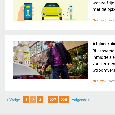
wat zelfrijd
met de opko
Nieuws
|
Laats
Athlon: rui
Bij leasema
inmiddels e
van zero-em
Stroomversne
Nieuws
|
Laats
...
« Vorige
1
2
3
227
228
Volgende »