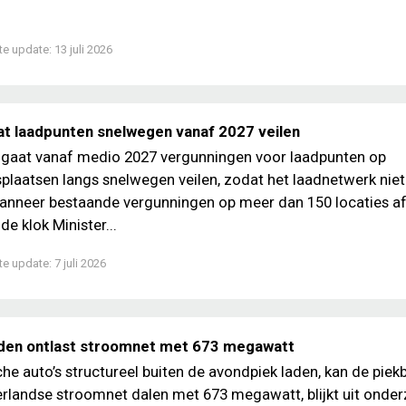
te update:
13 juli 2026
at laadpunten snelwegen vanaf 2027 veilen
 gaat vanaf medio 2027 vergunningen voor laadpunten op
plaatsen langs snelwegen veilen, zodat het laadnetwerk niet
anneer bestaande vergunningen op meer dan 150 locaties af
e klok Minister...
te update:
7 juli 2026
den ontlast stroomnet met 673 megawatt
sche auto’s structureel buiten de avondpiek laden, kan de piek
rlandse stroomnet dalen met 673 megawatt, blijkt uit onde