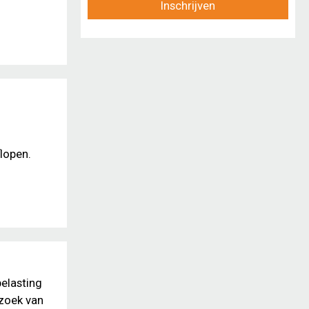
Inschrijven
lopen.
belasting
rzoek van