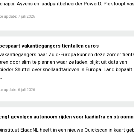
happij Ayvens en laadpuntbeheerder PowerD. Piek loopt vast 
te update:
7 juli 2026
bespaart vakantiegangers tientallen euro's
 vakantiegangers naar Zuid-Europa kunnen deze zomer tienta
ren door slim te plannen waar ze laden, blijkt uit data van
ieder Shuttel over snellaadtarieven in Europa. Land bepaalt 
..
te update:
6 juli 2026
engt gevolgen autonoom rijden voor laadinfra en stroomne
nstituut ElaadNL heeft in een nieuwe Quickscan in kaart ge