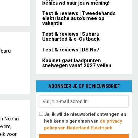
benieuwd naar jouw mening!
Test & reviews | Tweedehands
elektrische auto's mee op
vakantie
Test & reviews | Subaru
Uncharted & e-Outback
Test & reviews | DS No7
ubaru
Kabinet gaat laadpunten
snelwegen vanaf 2027 veilen
ABONNEER JE OP DE NIEUWSBRIEF
Ja, ik wil de nieuwsbrief ontvangen en
n No7 in
heb kennis genomen van
de privacy
vers,
policy van Nederland Elektrisch
.
eik voor