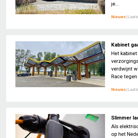
je...
Nieuws
|
Laats
Kabinet ga
Het kabinet
verzorgings
verdwijnt w
Race tegen d
Nieuws
|
Laats
Slimmer la
Als elektri
op het Nede