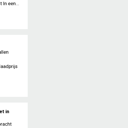
In een...
llen
laadprijs
t in
bracht