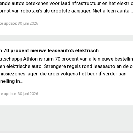
ende auto’s betekenen voor laadinfrastructuur en het elektrici
mst van robotaxi’s als grootste aanjager. Niet alleen aantal..
te update:
30 juni 2026
m 70 procent nieuwe leaseauto’s elektrisch
atschappij Athlon is ruim 70 procent van alle nieuwe bestelli
en elektrische auto. Strengere regels rond leaseauto en de
issiezones jagen die groei volgens het bedrijf verder aan.
lling in...
te update:
30 juni 2026