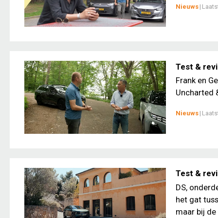
Nieuws
|
Laats
Test & rev
Frank en Ge
Uncharted &
Nieuws
|
Laats
Test & rev
DS, onderde
het gat tus
maar bij de