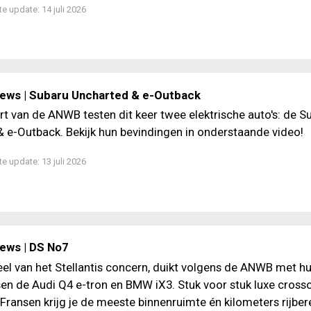
te update:
14 juli 2026
iews | Subaru Uncharted & e-Outback
rt van de ANWB testen dit keer twee elektrische auto's: de S
 e-Outback. Bekijk hun bevindingen in onderstaande video!
te update:
13 juli 2026
iews | DS No7
el van het Stellantis concern, duikt volgens de ANWB met hu
sen de Audi Q4 e-tron en BMW iX3. Stuk voor stuk luxe crosso
 Fransen krijg je de meeste binnenruimte én kilometers rijber