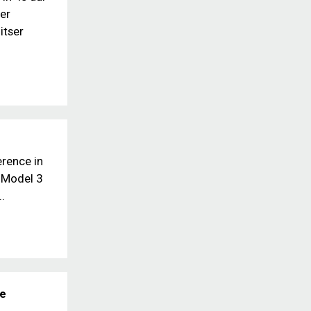
er
itser
erence in
 Model 3
..
he