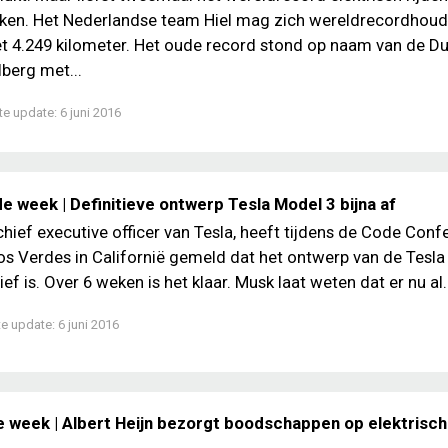
oken. Het Nederlandse team Hiel mag zich wereldrecordhoud
4.249 kilometer. Het oude record stond op naam van de Du
lberg met...
te update:
6 juni 2016
e week | Definitieve ontwerp Tesla Model 3 bijna af
chief executive officer van Tesla, heeft tijdens de Code Conf
s Verdes in Californië gemeld dat het ontwerp van de Tesla
tief is. Over 6 weken is het klaar. Musk laat weten dat er nu al.
te update:
6 juni 2016
e week | Albert Heijn bezorgt boodschappen op elektrisc