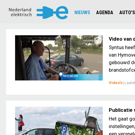
NIEUWS
AGENDA
AUTO’S
NIEUWSOVERZICHT
OVERZ
CIJFERS EN STATISTIEKEN E
AUTOT
Video van 
AANMELDEN NIEUWSBRIEF
JOUW V
Syntus heef
van Hymove.
gebouwd do
brandstofce
Video's
|
Laats
Publicatie 
Het gaat go
instellinge
een versnel