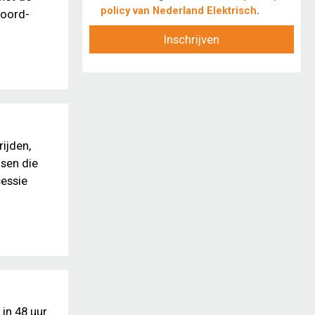
policy van Nederland Elektrisch
.
Noord-
Inschrijven
ijden,
isen die
essie
 in 48 uur