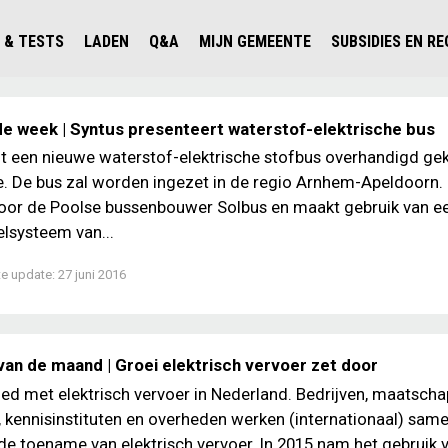
 & TESTS
LADEN
Q&A
MIJN GEMEENTE
SUBSIDIES EN R
ICHT PERSONENAUTO'S
WAAR KAN IK LADEN IN NEDERLAND?
ALLE Q&A'S
WAAR KAN IK LADEN?
V'S IN NEDERLAND
ESTS
LADEN IN HET BUITENLAND
KOSTEN & MODELLEN
KENNISLOKET GEMEENTEN
de week | Syntus presenteert waterstof-elektrische bus
OLGENDE AUTO ELEKTRISCH?
OPLADEN
VVE
t een nieuwe waterstof-elektrische stofbus overhandigd ge
 De bus zal worden ingezet in de regio Arnhem-Apeldoorn. 
SLIM LADEN
or de Poolse bussenbouwer Solbus en maakt gebruik van e
VEILIGHEID
lsysteem van...
MILIEU
te update:
27 juni 2016
AFSTAND
AUTODELEN
van de maand | Groei elektrisch vervoer zet door
ed met elektrisch vervoer in Nederland. Bedrijven, maatscha
n, kennisinstituten en overheden werken (internationaal) sam
de toename van elektrisch vervoer. In 2015 nam het gebruik 