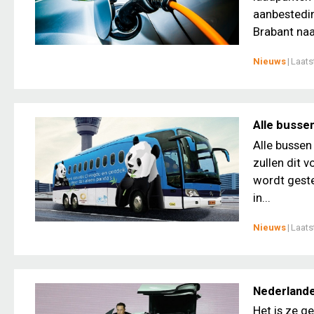
aanbestedin
Brabant naa
Nieuws
|
Laats
Alle bussen
Alle bussen
zullen dit 
wordt gest
in...
Nieuws
|
Laats
Nederlande
Het is ze g