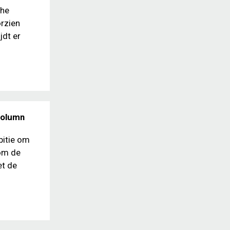
che
orzien
jdt er
 Column
bitie om
 om de
et de