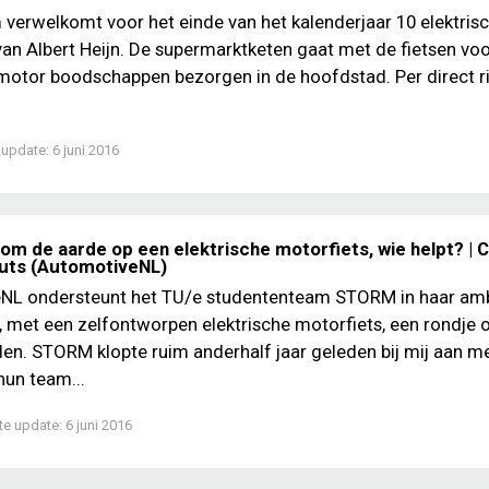
erwelkomt voor het einde van het kalenderjaar 10 elektris
van Albert Heijn. De supermarktketen gaat met de fietsen vo
motor boodschappen bezorgen in de hoofdstad. Per direct ri
 update:
6 juni 2016
 om de aarde op een elektrische motorfiets, wie helpt? |
uts (AutomotiveNL)
NL ondersteunt het TU/e studententeam STORM in haar am
, met een zelfontworpen elektrische motorfiets, een rondje
jden. STORM klopte ruim anderhalf jaar geleden bij mij aan m
hun team...
te update:
6 juni 2016