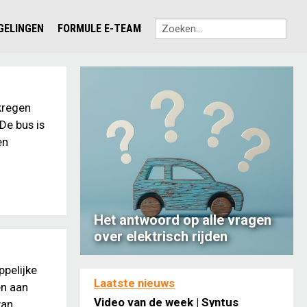
EGELINGEN
FORMULE E-TEAM
kregen
De bus is
en
Het antwoord op alle vragen
over elektrisch rijden
ppelijke
Laatste nieuws
en aan
Video van de week | Syntus
van