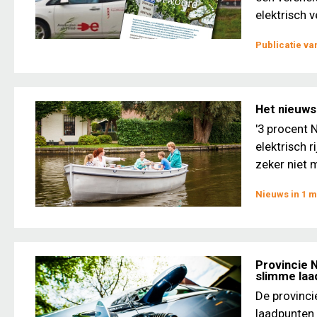
elektrisch v
Publicatie v
Het nieuws 
'3 procent 
elektrisch r
zeker niet m
Nieuws in 1 m
Provincie 
slimme la
De provinci
laadpunten 