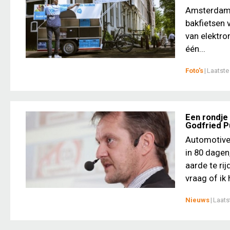
Amsterdam v
bakfietsen 
van elektro
één...
Foto's
|
Laatste
Een rondje
Godfried P
Automotive
in 80 dagen
aarde te ri
vraag of ik 
Nieuws
|
Laats