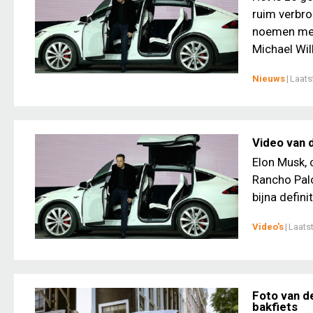
ruim verbr
noemen met 
Michael Wil
Nieuws
|
Laats
Video van d
Elon Musk, 
Rancho Palo
bijna defini
Video's
|
Laats
Foto van d
bakfiets