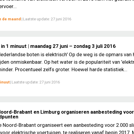
ervoer...
an de maand
|
Laatste update:
27 juni 2016
in 1 minuut | maandag 27 juni – zondag 3 juli 2016
Nederlandse boten is elektrisch' Op de weg is de opmars van 
ijden onmiskenbaar. Op het water is de populariteit van 'elektr
inder. Procentueel zelfs groter. Hoewel harde statistiek...
inuut
|
Laatste update:
27 juni 2016
Noord-Brabant en Limburg organiseren aanbesteding voor
adpunten
e Noord-Brabant organiseert een aanbesteding voor 2.000 s
voor elektrische voertuigen, te realiseren vanaf begin 2017.