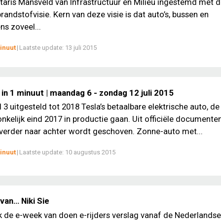
taris Mansveld van Infrastructuur en Milieu ingestemd met 
andstofvisie. Kern van deze visie is dat auto’s, bussen en
s zoveel...
inuut
|
Laatste update:
13 juli 2015
in 1 minuut | maandag 6 - zondag 12 juli 2015
 3 uitgesteld tot 2018 Tesla’s betaalbare elektrische auto, de
nkelijk eind 2017 in productie gaan. Uit officiële documenten 
 verder naar achter wordt geschoven. Zonne-auto met...
inuut
|
Laatste update:
10 augustus 2015
van… Niki Sie
ek de e-week van doen e-rijders verslag vanaf de Nederlands