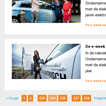
Ondernemers
met de elek
jaren elektri
De e-week van
De e-week 
In de rubri
Ondernemers
met de elek
jaar...
De e-week van
...
...
« Vorige
1
2
223
224
225
227
228
Volgend