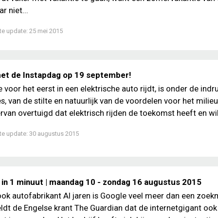
r niet...
te update:
25 mei 2015
t de Instapdag op 19 september!
 voor het eerst in een elektrische auto rijdt, is onder de indr
s, van de stilte en natuurlijk van de voordelen voor het milie
ervan overtuigd dat elektrisch rijden de toekomst heeft en wil.
te update:
30 augustus 2015
 in 1 minuut | maandag 10 - zondag 16 augustus 2015
ok autofabrikant Al jaren is Google veel meer dan een zoek
dt de Engelse krant The Guardian dat de internetgigant ook 