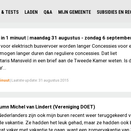
 & TESTS
LADEN
Q&A
MIJN GEMEENTE
SUBSIDIES EN R
ICHT PERSONENAUTO'S
WAAR KAN IK LADEN IN NEDERLAND?
ALLE Q&A'S
WAAR KAN IK LADEN?
V'S IN NEDERLAND
ESTS
LADEN IN HET BUITENLAND
KOSTEN & MODELLEN
KENNISLOKET GEMEENTEN
 in 1 minuut | maandag 31 augustus - zondag 6 septembe
OLGENDE AUTO ELEKTRISCH?
OPLADEN
VVE
voor elektrisch busvervoer worden langer Concessies voor e
mogen langer duren dan reguliere concessies. Dat liet
SLIM LADEN
taris Mansveld in een brief aan de Tweede Kamer weten. Is 
VEILIGHEID
...
MILIEU
inuut
|
Laatste update:
31 augustus 2015
AFSTAND
AUTODELEN
lumn Michel van Lindert (Vereniging DOET)
Nederlanders zijn ook mijn buren recent weer teruggekeerd 
e vakantie. Ze hadden het leuk gehad, maar ze hadden ook 
at vaker met vakantie te gaan, want een zomervakantie van