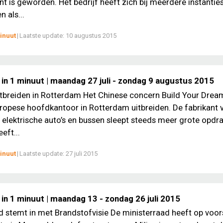
nt is geworden. Het bedrijf heeft zich bij meerdere instantie
 als...
inuut
|
Laatste update:
10 augustus 2015
 in 1 minuut | maandag 27 juli - zondag 9 augustus 2015
tbreiden in Rotterdam Het Chinese concern Build Your Drea
uropese hoofdkantoor in Rotterdam uitbreiden. De fabrikant 
elektrische auto’s en bussen sleept steeds meer grote opdr
eft...
inuut
|
Laatste update:
27 juli 2015
in 1 minuut | maandag 13 - zondag 26 juli 2015
d stemt in met Brandstofvisie De ministerraad heeft op voor