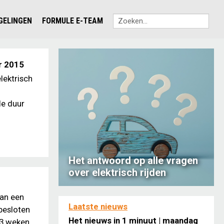
EGELINGEN
FORMULE E-TEAM
r 2015
lektrisch
de duur
Het antwoord op alle vragen
over elektrisch rijden
van een
Laatste nieuws
besloten
Het nieuws in 1 minuut | maandag
 3 weken