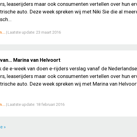
, leaserijders maar ook consumenten vertellen over hun er
trische auto. Deze week spreken wij met Niki Sie die al meer
sch...
...
|
Laatste update:
23 maart 2016
van… Marina van Helvoort
ek de e-week van doen e-rijders verslag vanaf de Nederlands
, leaserijders maar ook consumenten vertellen over hun er
trische auto. Deze week spreken wij met Marina van Helvoort
...
|
Laatste update:
18 februari 2016
e »