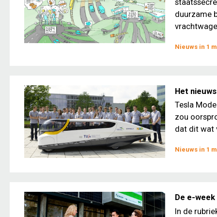
staatssecre
duurzame br
vrachtwagen
Nieuws in 1 m
Het nieuws 
Tesla Model
zou oorspro
dat dit wat
Nieuws in 1 m
De e-week 
In de rubri