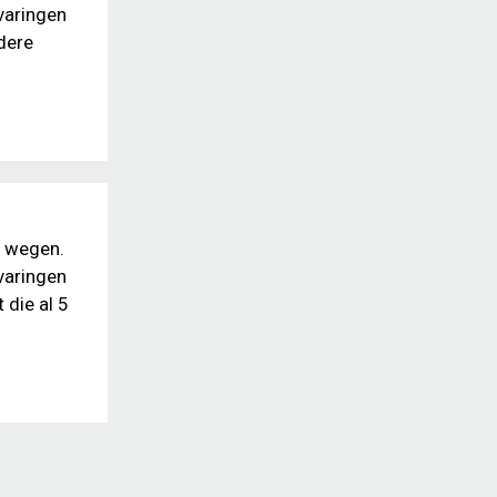
varingen
dere
e wegen.
varingen
 die al 5