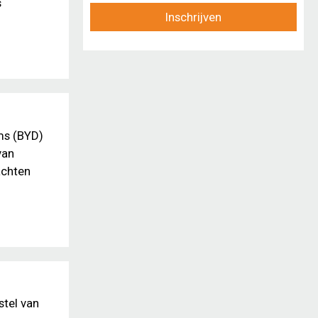
s
Inschrijven
ms (BYD)
van
achten
stel van