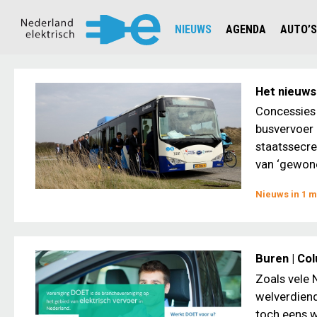
NIEUWS
AGENDA
AUTO’S
NIEUWSOVERZICHT
OVERZ
CIJFERS EN STATISTIEKEN E
AUTOT
Het nieuws
AANMELDEN NIEUWSBRIEF
JOUW V
Concessies 
busvervoer 
staatssecre
van ‘gewone’
Nieuws in 1 m
Buren | Co
Zoals vele 
welverdiend
toch eens w