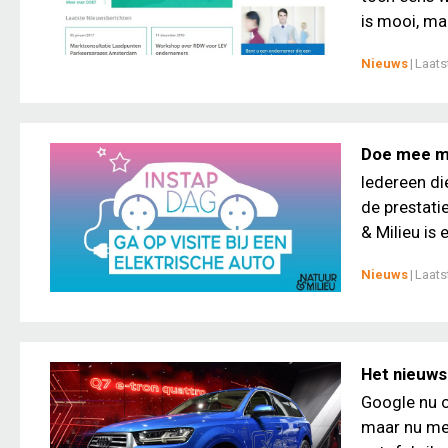
is mooi, maa
Nieuws
|
Laats
Doe mee me
Iedereen die
de prestatie
& Milieu is 
Nieuws
|
Laats
Het nieuws
Google nu o
maar nu mel