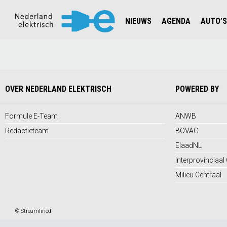
NIEUWS
AGENDA
AUTO’S
NIEUWSOVERZICHT
OVERZ
CIJFERS EN STATISTIEKEN E
AUTOT
AANMELDEN NIEUWSBRIEF
JOUW V
OVER NEDERLAND ELEKTRISCH
POWERED BY
Formule E-Team
ANWB
Redactieteam
BOVAG
ElaadNL
Interprovinciaal
Milieu Centraal
©
Streamlined