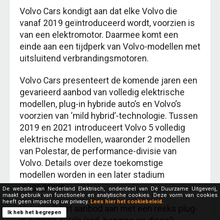
Volvo Cars kondigt aan dat elke Volvo die
vanaf 2019 geïntroduceerd wordt, voorzien is
van een elektromotor. Daarmee komt een
einde aan een tijdperk van Volvo-modellen met
uitsluitend verbrandingsmotoren.
Volvo Cars presenteert de komende jaren een
gevarieerd aanbod van volledig elektrische
modellen, plug-in hybride auto’s en Volvo’s
voorzien van ‘mild hybrid’-technologie. Tussen
2019 en 2021 introduceert Volvo 5 volledig
elektrische modellen, waaronder 2 modellen
van Polestar, de performance-divisie van
Volvo. Details over deze toekomstige
modellen worden in een later stadium
vrijgegeven.
De website van Nederland Elektrisch, onderdeel van Dé Duurzame Uitgeverij,
maakt gebruik van functionele en analytische cookies. Deze vorm van cookies
heeft geen impact op uw privacy.
Lees hier het cookiebeleid.
Volvo vult het aanbod aan met een reeks plug-
Ik heb het begrepen