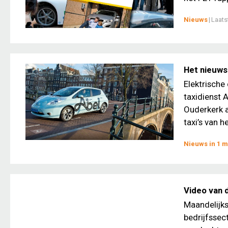
Nieuws
|
Laats
Het nieuws 
Elektrische
taxidienst 
Ouderkerk a
taxi’s van he
Nieuws in 1 m
Video van 
Maandelijks
bedrijfssec