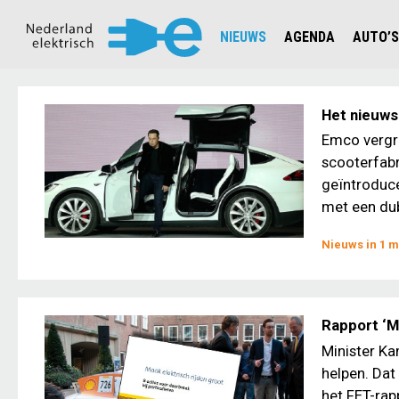
NIEUWS
AGENDA
AUTO’S
NIEUWSOVERZICHT
OVERZ
CIJFERS EN STATISTIEKEN E
AUTOT
Het nieuws 
AANMELDEN NIEUWSBRIEF
JOUW V
Emco vergro
scooterfabr
geïntroduce
met een dub
Nieuws in 1 m
Rapport ‘M
Minister Ka
helpen. Dat
het FET-rap