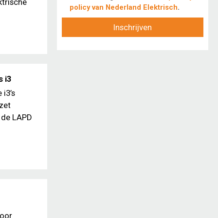
ktrische
policy van Nederland Elektrisch
.
Inschrijven
s i3
 i3’s
zet
r de LAPD
voor