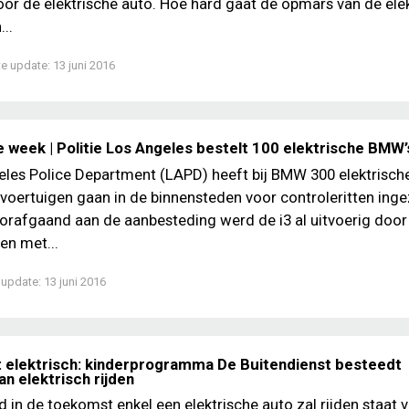
or de elektrische auto. Hoe hard gaat de opmars van de ele
...
te update:
13 juni 2016
 week | Politie Los Angeles bestelt 100 elektrische BMW’
les Police Department (LAPD) heeft bij BMW 300 elektrische
 voertuigen gaan in de binnensteden voor controleritten inge
rafgaand aan de aanbesteding werd de i3 al uitvoerig doo
en met...
 update:
13 juni 2016
 elektrisch: kinderprogramma De Buitendienst besteedt
n elektrisch rijden
d in de toekomst enkel een elektrische auto zal rijden staat 