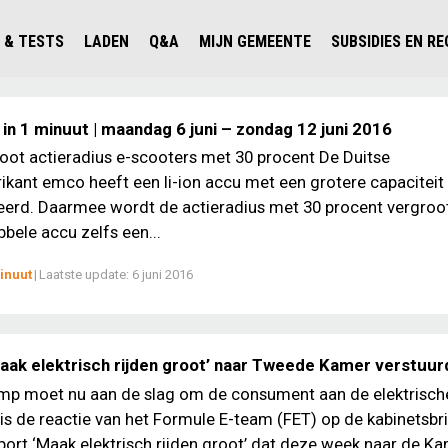
 & TESTS
LADEN
Q&A
MIJN GEMEENTE
SUBSIDIES EN R
ICHT PERSONENAUTO'S
WAAR KAN IK LADEN IN NEDERLAND?
ALLE Q&A'S
WAAR KAN IK LADEN?
V'S IN NEDERLAND
ESTS
LADEN IN HET BUITENLAND
KOSTEN & MODELLEN
KENNISLOKET GEMEENTEN
in 1 minuut | maandag 6 juni – zondag 12 juni 2016
OLGENDE AUTO ELEKTRISCH?
OPLADEN
VVE
ot actieradius e-scooters met 30 procent De Duitse
ikant emco heeft een li-ion accu met een grotere capaciteit
SLIM LADEN
erd. Daarmee wordt de actieradius met 30 procent vergroo
VEILIGHEID
bele accu zelfs een...
MILIEU
inuut
|
Laatste update:
6 juni 2016
AFSTAND
AUTODELEN
aak elektrisch rijden groot’ naar Tweede Kamer verstuur
mp moet nu aan de slag om de consument aan de elektrisch
 is de reactie van het Formule E-team (FET) op de kabinetsbr
port ‘Maak elektrisch rijden groot’ dat deze week naar de Kam