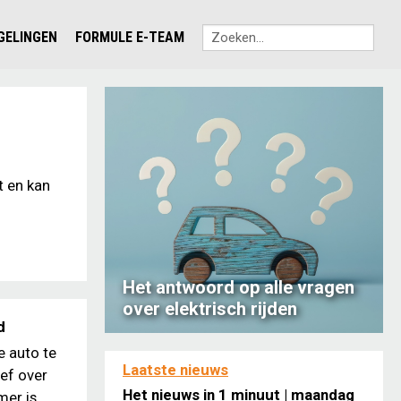
EGELINGEN
FORMULE E-TEAM
t en kan
Het antwoord op alle vragen
over elektrisch rijden
d
e auto te
Laatste nieuws
ief over
Het nieuws in 1 minuut | maandag
er is...