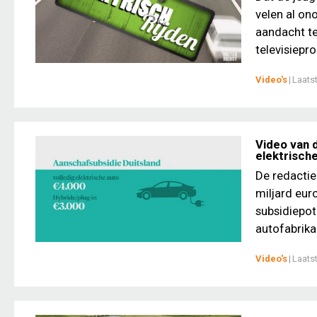
velen al o
aandacht te
televisiep
Video's
|
Laats
Video van 
elektrische
De redactie
miljard euro
subsidiepot
autofabrikan
Video's
|
Laats