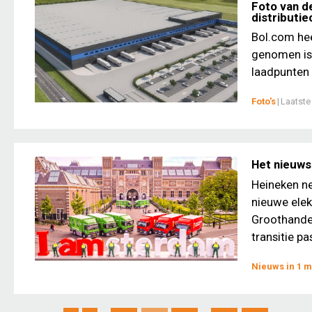
Foto van d
distributi
Bol.com hee
genomen is 
laadpunten v
Foto's
|
Laatste
Het nieuws
Heineken ne
nieuwe ele
Groothandel
transitie pa
Nieuws in 1 m