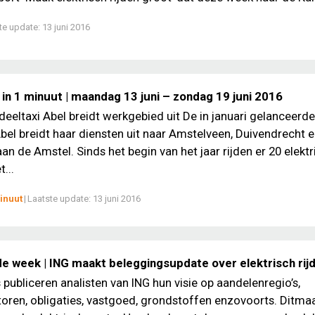
te update:
13 juni 2016
in 1 minuut | maandag 13 juni – zondag 19 juni 2016
 deeltaxi Abel breidt werkgebied uit De in januari gelanceerde
Abel breidt haar diensten uit naar Amstelveen, Duivendrecht 
an de Amstel. Sinds het begin van het jaar rijden er 20 elekt
t...
inuut
|
Laatste update:
13 juni 2016
de week | ING maakt beleggingsupdate over elektrisch rij
 publiceren analisten van ING hun visie op aandelenregio’s,
toren, obligaties, vastgoed, grondstoffen enzovoorts. Ditmaal