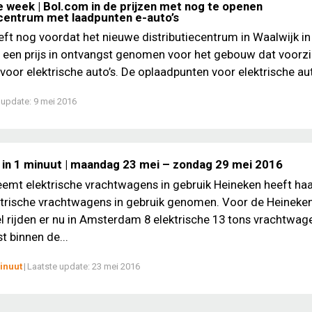
e week | Bol.com in de prijzen met nog te openen
ecentrum met laadpunten e-auto’s
ft nog voordat het nieuwe distributiecentrum in Waalwijk in
een prijs in ontvangst genomen voor het gebouw dat voorzi
oor elektrische auto’s. De oplaadpunten voor elektrische auto
 update:
9 mei 2016
 in 1 minuut | maandag 23 mei – zondag 29 mei 2016
emt elektrische vrachtwagens in gebruik Heineken heeft haa
ktrische vrachtwagens in gebruik genomen. Voor de Heineke
 rijden er nu in Amsterdam 8 elektrische 13 tons vrachtwag
st binnen de...
inuut
|
Laatste update:
23 mei 2016