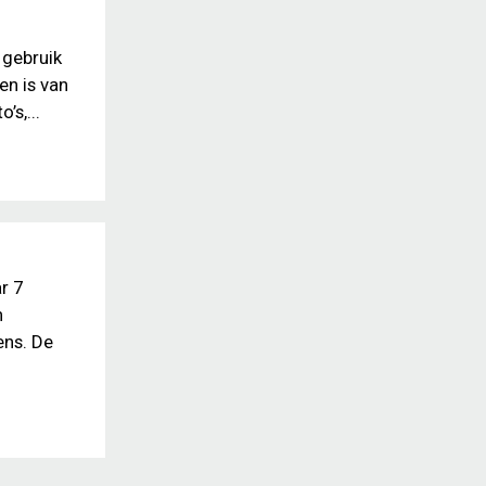
 gebruik
en is van
’s,...
r 7
n
ens. De