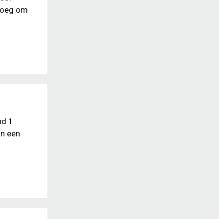
enoeg om
nd 1
an een