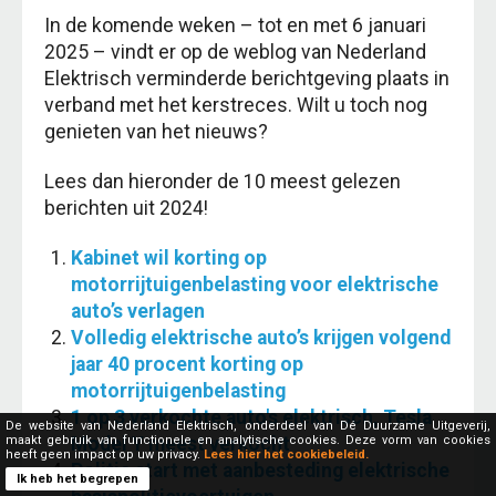
In de komende weken – tot en met 6 januari
2025 – vindt er op de weblog van Nederland
Elektrisch verminderde berichtgeving plaats in
verband met het kerstreces. Wilt u toch nog
genieten van het nieuws?
Lees dan hieronder de 10 meest gelezen
berichten uit 2024!
Kabinet wil korting op
motorrijtuigenbelasting voor elektrische
auto’s verlagen
Volledig elektrische auto’s krijgen volgend
jaar 40 procent korting op
motorrijtuigenbelasting
1 op 3 verkochte auto's elektrisch, Tesla
De website van Nederland Elektrisch, onderdeel van Dé Duurzame Uitgeverij,
Model Y meest verkocht
maakt gebruik van functionele en analytische cookies. Deze vorm van cookies
heeft geen impact op uw privacy.
Lees hier het cookiebeleid.
Politie start met aanbesteding elektrische
Ik heb het begrepen