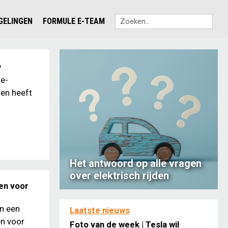
EGELINGEN
FORMULE E-TEAM
o
ne-
 en heeft
Het antwoord op alle vragen
over elektrisch rijden
en voor
en een
Laatste nieuws
n voor
Foto van de week | Tesla wil