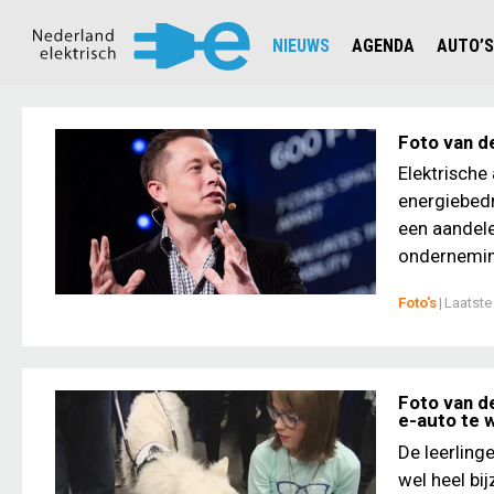
NIEUWS
AGENDA
AUTO’S
NIEUWSOVERZICHT
OVERZ
CIJFERS EN STATISTIEKEN E
AUTOT
Foto van de
AANMELDEN NIEUWSBRIEF
JOUW V
Elektrische
energiebedr
een aandele
onderneming
Foto's
|
Laatste
Foto van d
e-auto te
De leerling
wel heel b