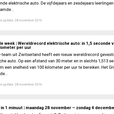
ende elektrische auto. De vijfdejaars en zesdejaars leerlinge
amde...
te update:
28 november 2016
de week | Wereldrecord elektrische auto: in 1,5 seconde v
ilometer per uur
-team uit Zwitserland heeft een nieuw wereldrecord gevest
sche auto. Op een afstand van 30 meter en in slechts 1,513 
am een snelheid van 100 kilometer per uur te bereiken. Het Gr
de...
te update:
28 november 2016
 in 1 minuut | maandag 28 november – zondag 4 decemb