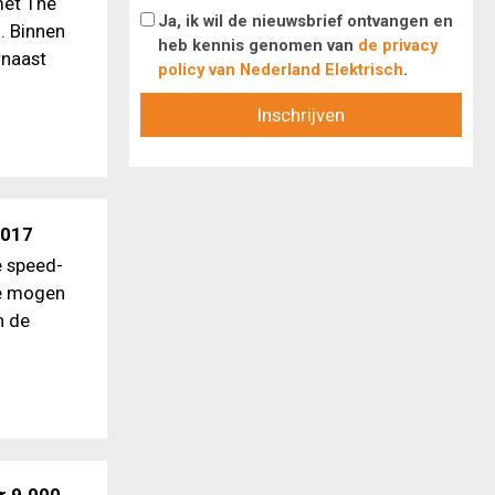
met The
Ja, ik wil de nieuwsbrief ontvangen en
. Binnen
heb kennis genomen van
de privacy
rnaast
policy van Nederland Elektrisch
.
Inschrijven
2017
e speed-
Ze mogen
n de