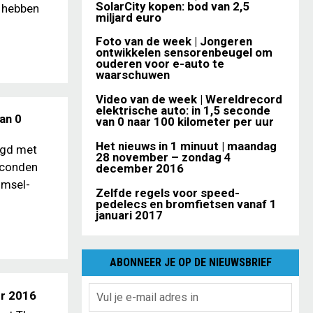
SolarCity kopen: bod van 2,5
n hebben
miljard euro
Foto van de week | Jongeren
ontwikkelen sensorenbeugel om
ouderen voor e-auto te
waarschuwen
Video van de week | Wereldrecord
elektrische auto: in 1,5 seconde
an 0
van 0 naar 100 kilometer per uur
Het nieuws in 1 minuut | maandag
igd met
28 november – zondag 4
seconden
december 2016
imsel-
Zelfde regels voor speed-
pedelecs en bromfietsen vanaf 1
januari 2017
ABONNEER JE OP DE NIEUWSBRIEF
er 2016