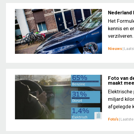
Nederland 
Het Formul
kennis en e
verzilveren.
Nieuws
|
Laats
Foto van de
maakt mee
Elektrische
miljard kil
afgelegde k
Foto's
|
Laatste