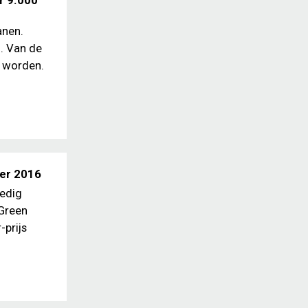
r 9.000
anen.
. Van de
t worden.
ber 2016
ledig
 Green
-prijs