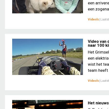
een arriver
een zogena
Video's
|
Laats
Video van 
naar 100 k
Het Grimsel
een elektri
wist het te
team heeft 
Video's
|
Laats
Het nieuws