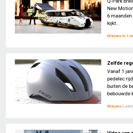
Q-Park brei
New Motion,
6 maanden zu
kijkt...
Nieuws in 1 m
Zelfde reg
Vanaf 1 jan
pedelec rij
buiten de b
bebouwde k
Nieuws
|
Laats