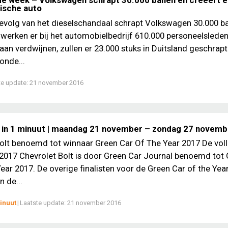
de week – Volkswagen schrapt 30.000 banen en creëert e
rische auto
gevolg van het dieselschandaal schrapt Volkswagen 30.000 b
werken er bij het automobielbedrijf 610.000 personeelsleden
aan verdwijnen, zullen er 23.000 stuks in Duitsland geschrap
onde...
te update:
21 november 2016
 in 1 minuut | maandag 21 november – zondag 27 novem
olt benoemd tot winnaar Green Car Of The Year 2017 De vol
 2017 Chevrolet Bolt is door Green Car Journal benoemd tot
Year 2017. De overige finalisten voor de Green Car of the Year
n de...
inuut
|
Laatste update:
21 november 2016