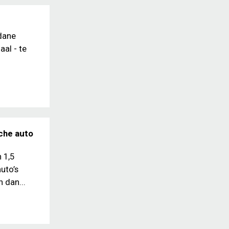
dane
al - te
sche auto
 1,5
uto’s
 dan...