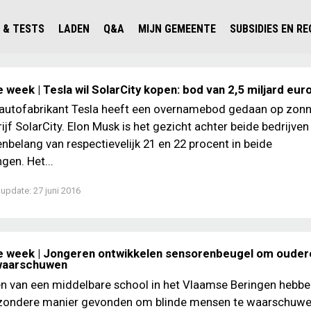
 & TESTS
LADEN
Q&A
MIJN GEMEENTE
SUBSIDIES EN R
ICHT PERSONENAUTO'S
WAAR KAN IK LADEN IN NEDERLAND?
ALLE Q&A'S
WAAR KAN IK LADEN?
V'S IN NEDERLAND
ESTS
LADEN IN HET BUITENLAND
KOSTEN & MODELLEN
KENNISLOKET GEMEENTEN
 week | Tesla wil SolarCity kopen: bod van 2,5 miljard eur
OLGENDE AUTO ELEKTRISCH?
OPLADEN
VVE
 autofabrikant Tesla heeft een overnamebod gedaan op zon
ijf SolarCity. Elon Musk is het gezicht achter beide bedrijven
SLIM LADEN
nbelang van respectievelijk 21 en 22 procent in beide
VEILIGHEID
en. Het...
MILIEU
 update:
27 juni 2016
AFSTAND
AUTODELEN
e week | Jongeren ontwikkelen sensorenbeugel om ouder
 waarschuwen
en van een middelbare school in het Vlaamse Beringen hebb
ijzondere manier gevonden om blinde mensen te waarschuwe