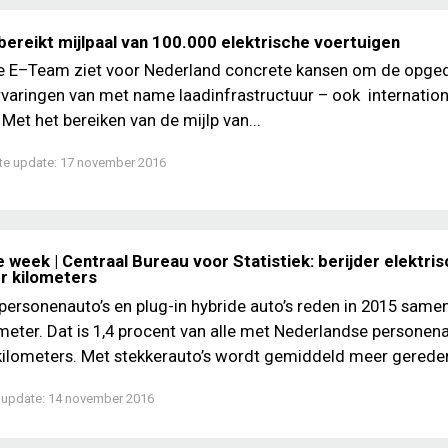
bereikt mijlpaal van 100.000 elektrische voertuigen
e E–Team ziet voor Nederland concrete kansen om de opge
rvaringen van met name laadinfrastructuur – ook internationa
 Met het bereiken van de mijlp van...
te update:
17 november 2016
 week | Centraal Bureau voor Statistiek: berijder elektri
r kilometers
 personenauto’s en plug-in hybride auto’s reden in 2015 samen
ometer. Dat is 1,4 procent van alle met Nederlandse personena
ilometers. Met stekkerauto’s wordt gemiddeld meer gereden
 update:
14 november 2016