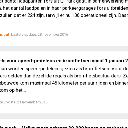
dt aantal laadpunten fors uit Q-Park gaat, in samenwerking 
 het aantal laadpalen in haar parkeergarages fors uitbreiden
llen dat er 224 zijn, terwijl er nu 136 operationeel zijn. Daa
inuut
|
Laatste update:
28 november 2016
els voor speed-pedelecs en bromfietsen vanaf 1 januari 
uari worden speed-pedelecs gezien als bromfietsen. Voor d
ders gelden dan dezelfde regels als bromfietsbestuurders. 
ebouwde kom maximaal 45 kilometer per uur rijden en binne
om op het...
te update:
21 november 2016