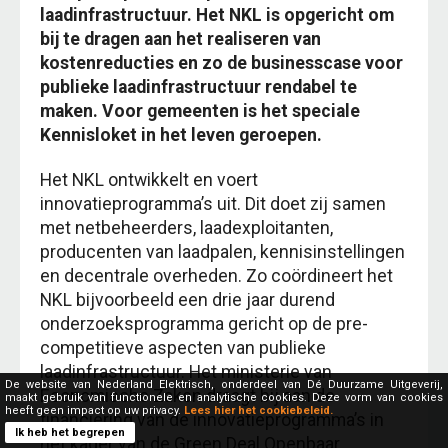
laadinfrastructuur. Het NKL is opgericht om
bij te dragen aan het realiseren van
kostenreducties en zo de businesscase voor
publieke laadinfrastructuur rendabel te
maken. Voor gemeenten is het speciale
Kennisloket in het leven geroepen.
Het NKL ontwikkelt en voert
innovatieprogramma’s uit. Dit doet zij samen
met netbeheerders, laadexploitanten,
producenten van laadpalen, kennisinstellingen
en decentrale overheden. Zo coördineert het
NKL bijvoorbeeld een drie jaar durend
onderzoeksprogramma gericht op de pre-
competitieve aspecten van publieke
laadinfrastructuur. Het ministerie van
De website van Nederland Elektrisch, onderdeel van Dé Duurzame Uitgeverij,
Economische Zaken draagt bij aan de
maakt gebruik van functionele en analytische cookies. Deze vorm van cookies
heeft geen impact op uw privacy.
Lees hier het cookiebeleid.
financiering van de innovatieprogramma’s in
Ik heb het begrepen
het kader van de Green Deal Openbaar