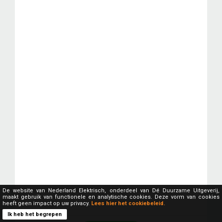
De website van Nederland Elektrisch, onderdeel van Dé Duurzame Uitgeverij,
maakt gebruik van functionele en analytische cookies. Deze vorm van cookies
heeft geen impact op uw privacy.
Lees hier het cookiebeleid.
Ik heb het begrepen