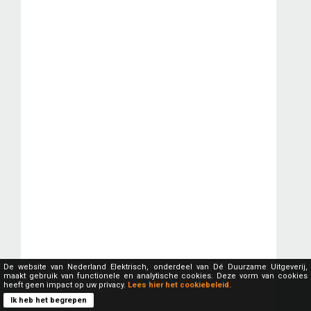
De website van Nederland Elektrisch, onderdeel van Dé Duurzame Uitgeverij,
maakt gebruik van functionele en analytische cookies. Deze vorm van cookies
heeft geen impact op uw privacy.
Lees hier het cookiebeleid.
Ik heb het begrepen