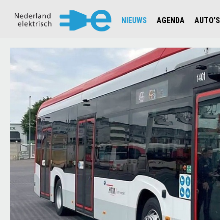
NIEUWS
AGENDA
AUTO’S
NIEUWSOVERZICHT
OVERZ
CIJFERS EN STATISTIEKEN E
AUTOT
AANMELDEN NIEUWSBRIEF
JOUW V