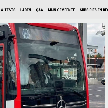
 & TESTS
LADEN
Q&A
MIJN GEMEENTE
SUBSIDIES EN R
ICHT PERSONENAUTO'S
WAAR KAN IK LADEN IN NEDERLAND?
ALLE Q&A'S
WAAR KAN IK LADEN?
V'S IN NEDERLAND
ESTS
LADEN IN HET BUITENLAND
KOSTEN & MODELLEN
KENNISLOKET GEMEENTEN
OLGENDE AUTO ELEKTRISCH?
OPLADEN
VVE
SLIM LADEN
VEILIGHEID
MILIEU
AFSTAND
AUTODELEN