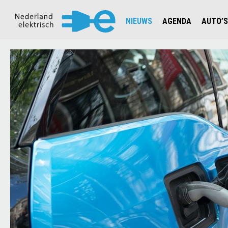
NIEUWS
AGENDA
AUTO’S
NIEUWSOVERZICHT
OVERZ
CIJFERS EN STATISTIEKEN E
AUTOT
AANMELDEN NIEUWSBRIEF
JOUW V