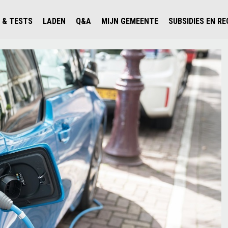
 & TESTS
LADEN
Q&A
MIJN GEMEENTE
SUBSIDIES EN R
ICHT PERSONENAUTO'S
WAAR KAN IK LADEN IN NEDERLAND?
ALLE Q&A'S
WAAR KAN IK LADEN?
V'S IN NEDERLAND
ESTS
LADEN IN HET BUITENLAND
KOSTEN & MODELLEN
KENNISLOKET GEMEENTEN
OLGENDE AUTO ELEKTRISCH?
OPLADEN
VVE
SLIM LADEN
VEILIGHEID
MILIEU
AFSTAND
AUTODELEN