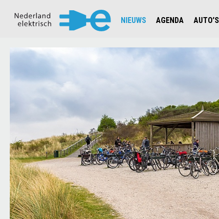
NIEUWS
AGENDA
AUTO’S
NIEUWSOVERZICHT
OVERZ
CIJFERS EN STATISTIEKEN E
AUTOT
AANMELDEN NIEUWSBRIEF
JOUW V