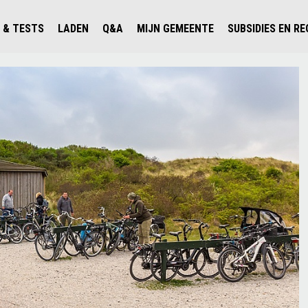
 & TESTS
LADEN
Q&A
MIJN GEMEENTE
SUBSIDIES EN R
ICHT PERSONENAUTO'S
WAAR KAN IK LADEN IN NEDERLAND?
ALLE Q&A'S
WAAR KAN IK LADEN?
V'S IN NEDERLAND
ESTS
LADEN IN HET BUITENLAND
KOSTEN & MODELLEN
KENNISLOKET GEMEENTEN
OLGENDE AUTO ELEKTRISCH?
OPLADEN
VVE
SLIM LADEN
VEILIGHEID
MILIEU
AFSTAND
AUTODELEN