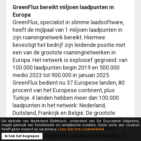
GreenFlux bereikt miljoen laadpunten in
Europa
GreenFlux, specialist in slimme laadsoftware,
heeft de mijlpaal van 1 miljoen laadpunten in
zijn roamingnetwerk bereikt. Hiermee
bevestigt het bedrijf zijn leidende positie met
een van de grootste roamingnetwerken in
Europa. Het netwerk is explosief gegroeid: van
100.000 laadpunten begin 2019 en 500.000
medio 2023 tot 900.000 in januari 2025.
GreenFlux bedient nu 37 Europese landen, 80
procent van het Europese continent, plus
Turkije. 4 landen hebben meer dan 100.000
laadpunten in het netwerk: Nederland,
Duitsland, Frankrijk en België. De grootste
afstand tussen oplaadpunten binnen het
De website van Nederland Elektrisch, onderdeel van Dé Duurzame Uitgeverij,
maakt gebruik van functionele en analytische cookies. Deze vorm van cookies
netwerk bedraagt 4.585 kilometer, tussen
heeft geen impact op uw privacy.
Lees hier het cookiebeleid.
Ankara in Turkije en de Canarische Eilanden in
Ik heb het begrepen