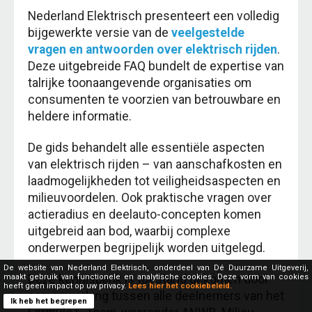
Nederland Elektrisch presenteert een volledig
bijgewerkte versie van de
veelgestelde
vragen en antwoorden over elektrisch rijden
.
Deze uitgebreide FAQ bundelt de expertise van
talrijke toonaangevende organisaties om
consumenten te voorzien van betrouwbare en
heldere informatie.
De gids behandelt alle essentiële aspecten
van elektrisch rijden – van aanschafkosten en
laadmogelijkheden tot veiligheidsaspecten en
milieuvoordelen. Ook praktische vragen over
actieradius en deelauto-concepten komen
uitgebreid aan bod, waarbij complexe
onderwerpen begrijpelijk worden uitgelegd.
De website van Nederland Elektrisch, onderdeel van Dé Duurzame Uitgeverij,
Deze kennisbank is tot stand gekomen door
maakt gebruik van functionele en analytische cookies. Deze vorm van cookies
heeft geen impact op uw privacy.
Lees hier het cookiebeleid.
samenwerking tussen alle deelnemers van het
Ik heb het begrepen